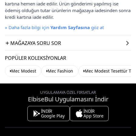
kartına hemen iade edilir. Ürün gönderimi yapılmış ise
ödemiş olduğun tutar ürünlerin mağazaya iadesinden sonra
kredi kartına iade edilir.
»
Daha fazla bilgi için
Yardım Sayfasına
göz at
MAĞAZAYA SORU SOR
POPÜLER KOLEKSIYONLAR
Mec Modest
Mec Fashion
Mec Modest Tesettür Ta
UYGULAMAYA ÖZEL FIRSATLAR
ElbiseBul Uygulamasını İndir
İNDİR
İNDİR
Google Play
App Store