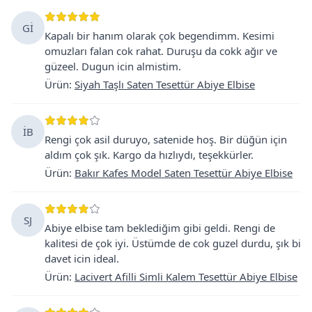
Gİ
Kapalı bir hanım olarak çok begendimm. Kesimi
omuzları falan cok rahat. Duruşu da cokk ağır ve
güzeel. Dugun icin almistim.
Ürün
:
Siyah Taşlı Saten Tesettür Abiye Elbise
İB
Rengi çok asil duruyo, satenide hoş. Bir düğün için
aldım çok şık. Kargo da hızlıydı, teşekkürler.
Ürün
:
Bakır Kafes Model Saten Tesettür Abiye Elbise
SJ
Abiye elbise tam beklediğim gibi geldi. Rengi de
kalitesi de çok iyi. Üstümde de cok guzel durdu, şık bi
davet icin ideal.
Ürün
:
Lacivert Afilli Simli Kalem Tesettür Abiye Elbise