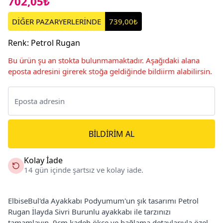
702,05₺
DİĞER PAZARYERLERİNDE
739,00₺
Renk
:
Petrol Rugan
Bu ürün şu an stokta bulunmamaktadır. Aşağıdaki alana
eposta adresini girerek stoğa geldiğinde bildiirm alabilirsin.
BILDIRIM AL
Kolay İade
14 gün içinde şartsız ve kolay iade.
ElbiseBul'da Ayakkabı Podyumum'un şık tasarımı Petrol
Rugan İlayda Sivri Burunlu ayakkabı ile tarzınızı
tamamlayın. 9cm kadeh ökçe ve bağlama detaylarıyla özel