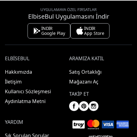
UYGULAMAYA ÖZEL FIRSATLAR
ElbiseBul Uygulamasını İndir
İNDİR
İNDİR
Google Play
App Store
ELBISEBUL
ARAMIZA KATIL
Hakkımızda
Satış Ortaklığı
İletişim
Mağazanı Aç
Kullanıcı Sözleşmesi
TAKIP ET
Aydınlatma Metni
YARDIM
Sık Sorulan Sorular