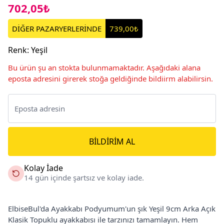
702,05₺
DİĞER PAZARYERLERİNDE
739,00₺
Renk
:
Yeşil
Bu ürün şu an stokta bulunmamaktadır. Aşağıdaki alana
eposta adresini girerek stoğa geldiğinde bildiirm alabilirsin.
BILDIRIM AL
Kolay İade
14 gün içinde şartsız ve kolay iade.
ElbiseBul'da Ayakkabı Podyumum'un şık Yeşil 9cm Arka Açık
Klasik Topuklu ayakkabısı ile tarzınızı tamamlayın. Hem