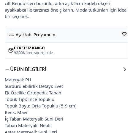
cilt Bengü sivri burunlu, arka açık 5cm kadeh ökçeli
ayakkabısı ile tarzınızı öne çıkarın. Moda tutkunları için ideal
bir seçenek.
Ayakkabı Podyumum
ÜCRETSIZ KARGO
9.600₺ üzeri siparişlerde
ÜRÜN BILGILERI
Materyal: PU
Sürdürülebilirlik Detayı: Evet
Ek Özellik: Ortopedik Taban
Topuk Tipi: İnce Topuklu
Topuk Boyu: Orta Topuklu (5-9 cm)
Renk: Mavi
İç Taban Materyali: Suni Deri
Taban Materyali: Neolit
Astar Materyali: Suni Deri