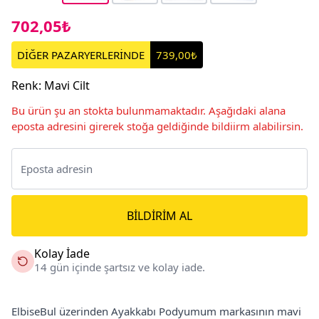
702,05₺
DİĞER PAZARYERLERİNDE
739,00₺
Renk
:
Mavi Cilt
Bu ürün şu an stokta bulunmamaktadır. Aşağıdaki alana
eposta adresini girerek stoğa geldiğinde bildiirm alabilirsin.
BILDIRIM AL
Kolay İade
14 gün içinde şartsız ve kolay iade.
ElbiseBul üzerinden Ayakkabı Podyumum markasının mavi