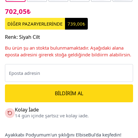
702,05₺
DİĞER PAZARYERLERİNDE
739,00₺
Renk
:
Siyah Cilt
Bu ürün şu an stokta bulunmamaktadır. Aşağıdaki alana
eposta adresini girerek stoğa geldiğinde bildiirm alabilirsin.
BILDIRIM AL
Kolay İade
14 gün içinde şartsız ve kolay iade.
Ayakkabı Podyumum'un şıklığını ElbiseBul'da keşfedin!