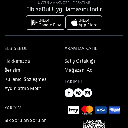
UYGULAMAYA ÖZEL FIRSATLAR
ElbiseBul Uygulamasını İndir
İNDİR
İNDİR
Google Play
App Store
ELBISEBUL
ARAMIZA KATIL
Hakkımızda
Satış Ortaklığı
İletişim
Mağazanı Aç
Kullanıcı Sözleşmesi
TAKIP ET
Aydınlatma Metni
YARDIM
Sık Sorulan Sorular