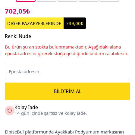
702,05₺
DİĞER PAZARYERLERİNDE
739,00₺
Renk
:
Nude
Bu ürün şu an stokta bulunmamaktadır. Aşağıdaki alana
eposta adresini girerek stoğa geldiğinde bildiirm alabilirsin.
BILDIRIM AL
Kolay İade
14 gün içinde şartsız ve kolay iade.
ElbiseBul platformunda Ayakkabı Podyumum markasının