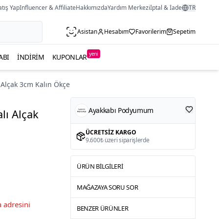
atış Yap
Influencer & Affiliate
Hakkımızda
Yardım Merkezi
İptal & İade
TR
Asistan
Hesabım
Favorilerim
Sepetim
yeni
ABI
İNDIRIM
KUPONLAR
ı Alçak 3cm Kalın Ökçe
Ayakkabı Podyumum
lı Alçak
ÜCRETSIZ KARGO
9.600₺ üzeri siparişlerde
ÜRÜN BILGILERI
MAĞAZAYA SORU SOR
 adresini
BENZER ÜRÜNLER