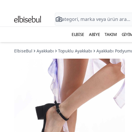
ELBISE
ABIYE
TAKIM
GIYI
ElbiseBul
Ayakkabı
Topuklu Ayakkabı
Ayakkabı Podyum