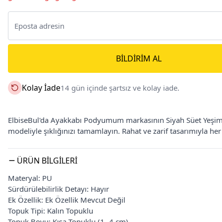
BILDIRIM AL
Kolay İade
14 gün içinde şartsız ve kolay iade.
ElbiseBul'da Ayakkabı Podyumum markasının Siyah Süet Yeşim K
modeliyle şıklığınızı tamamlayın. Rahat ve zarif tasarımıyla he
ÜRÜN BILGILERI
Materyal: PU
Sürdürülebilirlik Detayı: Hayır
Ek Özellik: Ek Özellik Mevcut Değil
Topuk Tipi: Kalın Topuklu
Topuk Boyu: Kısa Topuklu (1- 4 cm)