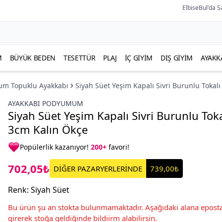
ElbiseBul'da S
M
BÜYÜK BEDEN
TESETTÜR
PLAJ
İÇ GIYIM
DIŞ GIYIM
AYAKK
um Topuklu Ayakkabı
Siyah Süet Yeşim Kapalı Sivri Burunlu Tokal
AYAKKABI PODYUMUM
Siyah Süet Yeşim Kapalı Sivri Burunlu Toka
3cm Kalın Ökçe
Popülerlik kazanıyor!
200+
favori!
702,05₺
DİĞER PAZARYERLERİNDE
739,00₺
Renk
:
Siyah Süet
Bu ürün şu an stokta bulunmamaktadır. Aşağıdaki alana eposta
girerek stoğa geldiğinde bildiirm alabilirsin.