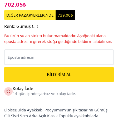
702,05₺
DİĞER PAZARYERLERİNDE
739,00₺
Renk
:
Gümüş Cilt
Bu ürün şu an stokta bulunmamaktadır. Aşağıdaki alana
eposta adresini girerek stoğa geldiğinde bildiirm alabilirsin.
BILDIRIM AL
Kolay İade
14 gün içinde şartsız ve kolay iade.
ElbiseBul'da Ayakkabı Podyumum'un şık tasarımı Gümüş
Cilt Sivri 9cm Arka Açık Klasik Topuklu ayakkabılarla