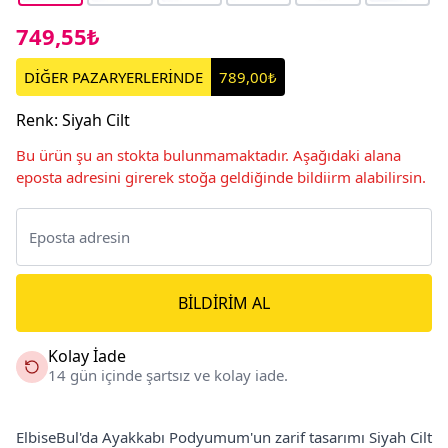
749,55₺
DİĞER PAZARYERLERİNDE
789,00₺
Renk
:
Siyah Cilt
Bu ürün şu an stokta bulunmamaktadır. Aşağıdaki alana
eposta adresini girerek stoğa geldiğinde bildiirm alabilirsin.
BILDIRIM AL
Kolay İade
14 gün içinde şartsız ve kolay iade.
ElbiseBul'da Ayakkabı Podyumum'un zarif tasarımı Siyah Cilt