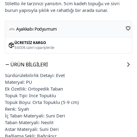
Stiletto ile tarzınızı yansıtın. 5cm kadeh topuğu ve sivri
burun yapısıyla şıklık ve rahatlığı bir arada sunar.
Ayakkabı Podyumum
ÜCRETSIZ KARGO
9.600₺ üzeri siparişlerde
ÜRÜN BILGILERI
Sürdürülebilirlik Detayı: Evet
Materyal: PU
Ek Özellik: Ortopedik Taban
Topuk Tipi: İnce Topuklu
Topuk Boyu: Orta Topuklu (5-9 cm)
Renk: Siyah
İç Taban Materyali: Suni Deri
Taban Materyali: Neolit
Astar Materyali: Suni Deri
Bağlama Şekli: Bağcıksız