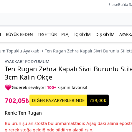
ElbiseBul'da S
M
BÜYÜK BEDEN
TESETTÜR
PLAJ
İÇ GIYIM
DIŞ GIYIM
AYAKK
um Topuklu Ayakkabı
Ten Rugan Zehra Kapalı Sivri Burunlu Stilet
AYAKKABI PODYUMUM
Ten Rugan Zehra Kapalı Sivri Burunlu Stil
3cm Kalın Ökçe
Giderek seviliyor!
100+
kişinin favorisi!
702,05₺
DİĞER PAZARYERLERİNDE
739,00₺
Renk
:
Ten Rugan
Bu ürün şu an stokta bulunmamaktadır. Aşağıdaki alana eposta
girerek stoğa geldiğinde bildiirm alabilirsin.