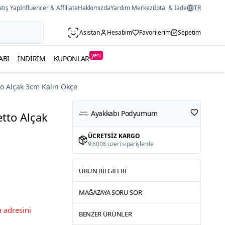
atış Yap
Influencer & Affiliate
Hakkımızda
Yardım Merkezi
İptal & İade
TR
Asistan
Hesabım
Favorilerim
Sepetim
yeni
ABI
İNDIRIM
KUPONLAR
to Alçak 3cm Kalın Ökçe
Ayakkabı Podyumum
etto Alçak
ÜCRETSIZ KARGO
9.600₺ üzeri siparişlerde
ÜRÜN BILGILERI
MAĞAZAYA SORU SOR
 adresini
BENZER ÜRÜNLER