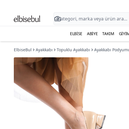
ELBISE
ABIYE
TAKIM
GIYI
ElbiseBul
Ayakkabı
Topuklu Ayakkabı
Ayakkabı Podyum