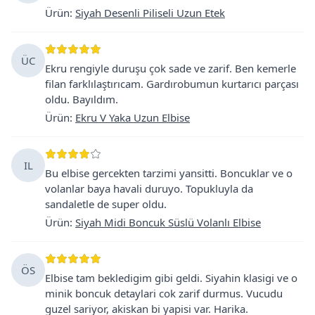
Ürün
:
Siyah Desenli Piliseli Uzun Etek
ÜC
Ekru rengiyle duruşu çok sade ve zarif. Ben kemerle
filan farklılaştırıcam. Gardırobumun kurtarıcı parçası
oldu. Bayıldım.
Ürün
:
Ekru V Yaka Uzun Elbise
IL
Bu elbise gercekten tarzimi yansitti. Boncuklar ve o
volanlar baya havali duruyo. Topukluyla da
sandaletle de super oldu.
Ürün
:
Siyah Midi Boncuk Süslü Volanlı Elbise
ÖS
Elbise tam bekledigim gibi geldi. Siyahin klasigi ve o
minik boncuk detaylari cok zarif durmus. Vucudu
guzel sariyor, akiskan bi yapisi var. Harika.