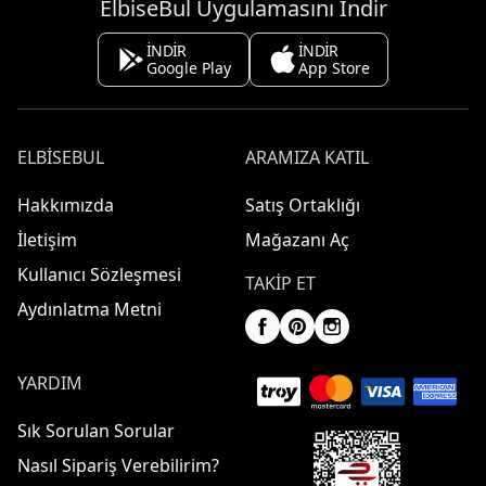
ElbiseBul Uygulamasını İndir
İNDİR
İNDİR
Google Play
App Store
ELBISEBUL
ARAMIZA KATIL
Hakkımızda
Satış Ortaklığı
İletişim
Mağazanı Aç
Kullanıcı Sözleşmesi
TAKIP ET
Aydınlatma Metni
YARDIM
Sık Sorulan Sorular
Nasıl Sipariş Verebilirim?