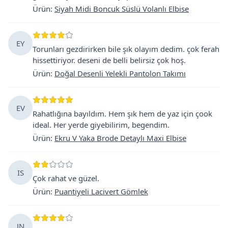
Ürün
:
Siyah Midi Boncuk Süslü Volanlı Elbise
EY
Torunları gezdirirken bile şık olayım dedim. çok ferah
hissettiriyor. deseni de belli belirsiz çok hoş.
Ürün
:
Doğal Desenli Yelekli Pantolon Takımı
EV
Rahatlığına bayıldım. Hem şık hem de yaz için çook
ideal. Her yerde giyebilirim, begendim.
Ürün
:
Ekru V Yaka Brode Detaylı Maxi Elbise
IS
Çok rahat ve güzel.
Ürün
:
Puantiyeli Lacivert Gömlek
JN