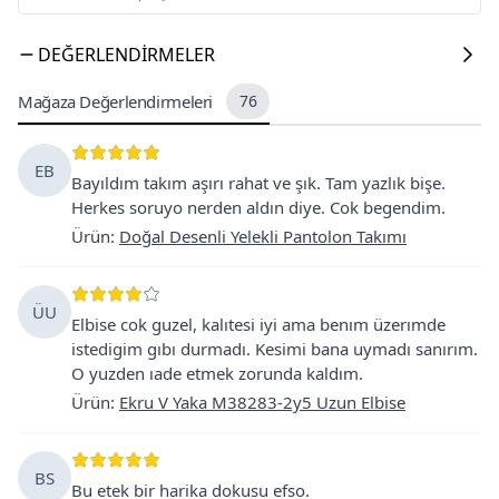
DEĞERLENDIRMELER
Mağaza Değerlendirmeleri
76
EB
Bayıldım takım aşırı rahat ve şık. Tam yazlık bişe.
Herkes soruyo nerden aldın diye. Cok begendim.
Ürün
:
Doğal Desenli Yelekli Pantolon Takımı
ÜU
Elbise cok guzel, kalıtesi iyi ama benım üzerımde
istedigim gıbı durmadı. Kesimi bana uymadı sanırım.
O yuzden ıade etmek zorunda kaldım.
Ürün
:
Ekru V Yaka M38283-2y5 Uzun Elbise
BS
Bu etek bir harika dokusu efso.