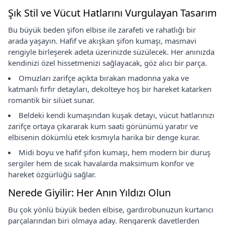
Şık Stil ve Vücut Hatlarını Vurgulayan Tasarım
Bu büyük beden şifon elbise ile zarafeti ve rahatlığı bir
arada yaşayın. Hafif ve akışkan şifon kumaşı, masmavi
rengiyle birleşerek adeta üzerinizde süzülecek. Her anınızda
kendinizi özel hissetmenizi sağlayacak, göz alıcı bir parça.
Omuzları zarifçe açıkta bırakan madonna yaka ve
katmanlı fırfır detayları, dekolteye hoş bir hareket katarken
romantik bir silüet sunar.
Beldeki kendi kumaşından kuşak detayı, vücut hatlarınızı
zarifçe ortaya çıkararak kum saati görünümü yaratır ve
elbisenin dökümlü etek kısmıyla harika bir denge kurar.
Midi boyu ve hafif şifon kumaşı, hem modern bir duruş
sergiler hem de sıcak havalarda maksimum konfor ve
hareket özgürlüğü sağlar.
Nerede Giyilir: Her Anın Yıldızı Olun
Bu çok yönlü büyük beden elbise, gardırobunuzun kurtarıcı
parçalarından biri olmaya aday. Rengarenk davetlerden