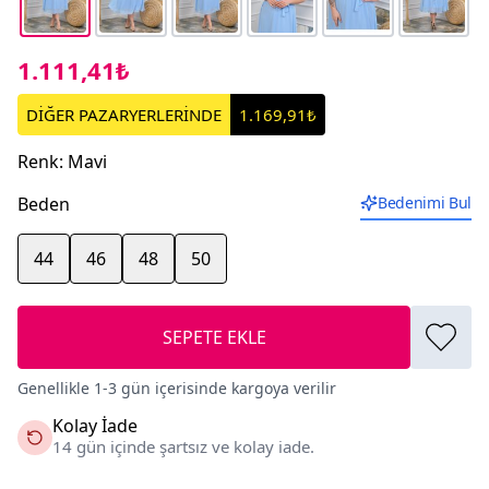
1.111,41₺
DİĞER PAZARYERLERİNDE
1.169,91₺
Renk
:
Mavi
Beden
Bedenimi Bul
44
46
48
50
SEPETE EKLE
Genellikle 1-3 gün içerisinde kargoya verilir
Kolay İade
14 gün içinde şartsız ve kolay iade.