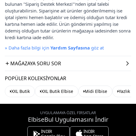
bulunan "Sipariş Destek Merkezi"'nden iptal talebi
oluşturabilirsin. Siparişine ait ürünler gönderilmemiş ise
iptal işlemi hemen başlatılır ve ödemiş olduğun tutar kredi
kartına hemen iade edilir. Ürün gönderimi yapılmış ise
ödemiş olduğun tutar ürünlerin mağazaya iadesinden sonra
kredi kartına iade edilir.
»
Daha fazla bilgi için
Yardım Sayfasına
göz at
MAĞAZAYA SORU SOR
POPÜLER KOLEKSIYONLAR
XXL Butik
XXL Butik Elbise
Midi Elbise
Yazlık El
UYGULAMAYA ÖZEL FIRSATLAR
ElbiseBul Uygulamasını İndir
İNDİR
İNDİR