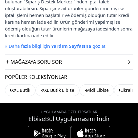
bulunan "Sipariş Destek Merkezi"'nden iptal talebi
oluşturabilirsin. Siparişine ait ürünler gönderilmemiş ise
iptal işlemi hemen başlatılır ve ödemiş olduğun tutar kredi
kartına hemen iade edilir. Ürün gönderimi yapılmış ise
ödemiş olduğun tutar ürünlerin mağazaya iadesinden sonra
kredi kartına iade edilir.
»
Daha fazla bilgi için
Yardım Sayfasına
göz at
MAĞAZAYA SORU SOR
POPÜLER KOLEKSIYONLAR
XXL Butik
XXL Butik Elbise
Midi Elbise
Likralı E
UYGULAMAYA ÖZEL FIRSATLAR
ElbiseBul Uygulamasını İndir
İNDİR
İNDİR
Google Play
App Store