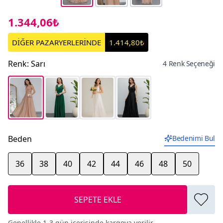
1.344,06₺
DİĞER PAZARYERLERİNDE
1.414,80₺
Renk
:
Sarı
4 Renk Seçeneği
Beden
Bedenimi Bul
36
38
40
42
44
46
48
50
SEPETE EKLE
Genellikle 1-3 gün içerisinde kargoya verilir