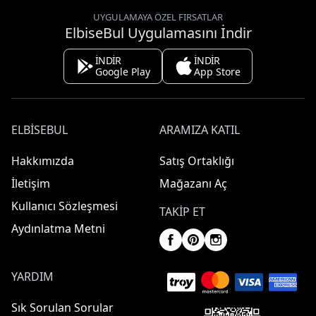
UYGULAMAYA ÖZEL FIRSATLAR
ElbiseBul Uygulamasını İndir
İNDİR
İNDİR
Google Play
App Store
ELBISEBUL
ARAMIZA KATIL
Hakkımızda
Satış Ortaklığı
İletişim
Mağazanı Aç
Kullanıcı Sözleşmesi
TAKIP ET
Aydınlatma Metni
YARDIM
Sık Sorulan Sorular