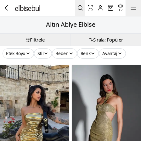
TR
Altın Abiye Elbise
Filtrele
Sırala: Popüler
Etek Boyu
Stil
Beden
Renk
Avantaj