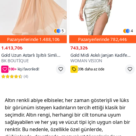
5
4
Pazaryerlerinde
1.488,10₺
Pazaryerlerinde
782,44₺
1.413,70₺
743,32₺
Gold Uzun Astarlı Işıltılı Simli
Gold Midi Askılı Janjan Kadife
BK BOUTİQUE
WOMAN VISION
Kumaş Kloş Kesim Kalın Askılı
Derin Yırtmaç Detaylı Globlu
100+
kişi favoriledi!
39₺ daha az öde
Beyaz Büyük Beden Abiye Elbise
Tasarım Abiye Elbise
74₺ daha az öde
M,L
(
4
)
Altın renkli abiye elbiseler, her zaman gösterişli ve lüks
bir görünüm isteyen kadınların tercih ettiği klasik bir
seçimdir. Altın rengi, herhangi bir cilt tonuna uyum
sağlayabilen ve her yaş ve vücut tipi için uygun olan bir
renktir. Bu nedenle, özellikle özel günlerde,