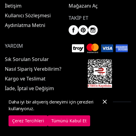
İletişim
Mağazanı Aç
Kullanıcı Sözleşmesi
TAKIP ET
Aydınlatma Metni
YARDIM
Sık Sorulan Sorular
Nasıl Sipariş Verebilirim?
Kargo ve Teslimat
İade, İptal ve Değişim
Daha iyi bir alışveriş deneyimi için çerezleri
kullanıyoruz.
© 2025 ElbiseBul -
Her Hakkı Saklıdır
Çerez Tercihleri
Tümünü Kabul Et
Çerez Tercihleri
Çerez Politikası