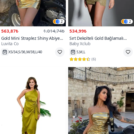
2
2
563,87₺
1.014,74₺
534,99₺
Gold Mini Straplez Shiny Abiye
Sırt Dekolteli Gold Bağlamalı
Luvita Co
Baby Xclub
Elbise
Boğazlı Mini Abiye Elbise
300+
XS/34,S/36,M/38,L/40
S,M,L
(
6
)