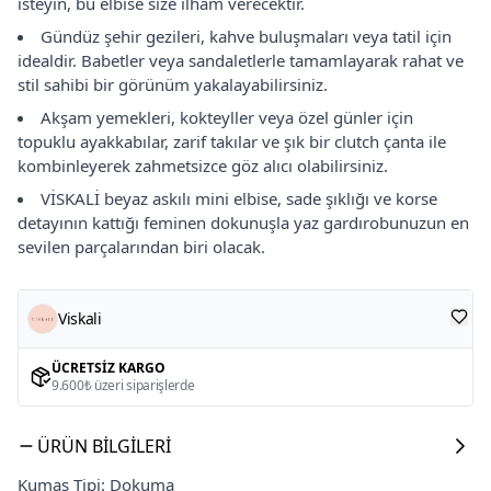
isteyin, bu elbise size ilham verecektir.
Gündüz şehir gezileri, kahve buluşmaları veya tatil için
idealdir. Babetler veya sandaletlerle tamamlayarak rahat ve
stil sahibi bir görünüm yakalayabilirsiniz.
Akşam yemekleri, kokteyller veya özel günler için
topuklu ayakkabılar, zarif takılar ve şık bir clutch çanta ile
kombinleyerek zahmetsizce göz alıcı olabilirsiniz.
VİSKALİ beyaz askılı mini elbise, sade şıklığı ve korse
detayının kattığı feminen dokunuşla yaz gardırobunuzun en
sevilen parçalarından biri olacak.
Viskali
ÜCRETSIZ KARGO
9.600₺ üzeri siparişlerde
ÜRÜN BILGILERI
Kumaş Tipi: Dokuma