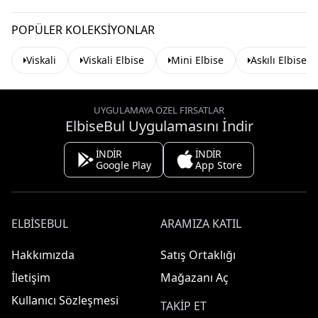
POPÜLER KOLEKSIYONLAR
Viskali
Viskali Elbise
Mini Elbise
Askılı Elbise
UYGULAMAYA ÖZEL FIRSATLAR
ElbiseBul Uygulamasını İndir
İNDİR
İNDİR
Google Play
App Store
ELBISEBUL
ARAMIZA KATIL
Hakkımızda
Satış Ortaklığı
İletişim
Mağazanı Aç
Kullanıcı Sözleşmesi
TAKIP ET