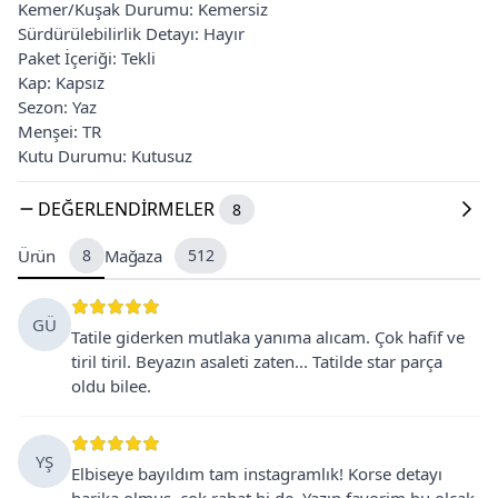
Kemer/Kuşak Durumu: Kemersiz
Sürdürülebilirlik Detayı: Hayır
Paket İçeriği: Tekli
Kap: Kapsız
Sezon: Yaz
Menşei: TR
Kutu Durumu: Kutusuz
DEĞERLENDIRMELER
8
Ürün
8
Mağaza
512
GÜ
Tatile giderken mutlaka yanıma alıcam. Çok hafif ve
tiril tiril. Beyazın asaleti zaten... Tatilde star parça
oldu bilee.
YŞ
Elbiseye bayıldım tam instagramlık! Korse detayı
harika olmuş, cok rahat bi de. Yazın favorim bu olcak