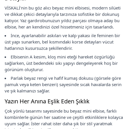
VİSKALİ'nin bu göz alıcı beyaz mini elbisesi, modern silüeti
ve dikkat çekici detaylarıyla tarzınıza sofistike bir dokunuş
katıyor. Yaz gardırobunuzun yıldız parçası olmaya aday bu
elbise, her an kendinizi özel hissetmeniz için tasarlandı.
İnce, ayarlanabilir askıları ve kalp yakası ile feminen bir
üst yapı sunarken, bel kısmındaki korse detayları vücut
hatlarınızı kusursuzca şekillendirir.
Elbisenin A kesim, kloş mini eteği hareket özgürlüğü
sağlarken, üst bedendeki sıkı yapıyı dengeleyerek hoş bir
görünüm oluşturur.
Parlak beyaz rengi ve hafif kumaş dokusu (görsele göre
pamuk veya keten benzeri) sayesinde sıcak havalarda serin
ve şık kalmanızı sağlar.
Yazın Her Anına Eşlik Eden Şıklık
Çok yönlü tasarımı sayesinde bu beyaz mini elbise, farklı
kombinlerle günün her saatine ve çeşitli etkinliklere kolayca
uyum sağlar. İster rahat ister daha şık bir stil yaratmak