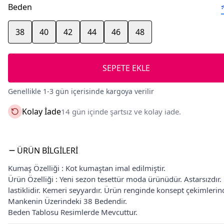
Beden
38
40
42
44
46
48
SEPETE EKLE
Genellikle 1-3 gün içerisinde kargoya verilir
Kolay İade
14 gün içinde şartsız ve kolay iade.
ÜRÜN BILGILERI
Kumaş Özelliği : Kot kumaştan imal edilmiştir.
Ürün Özelliği : Yeni sezon tesettür moda ürünüdür. Astarsızdır
lastiklidir. Kemeri seyyardır. Ürün renginde konsept çekimlerinden
Mankenin Üzerindeki 38 Bedendir.
Beden Tablosu Resimlerde Mevcuttur.