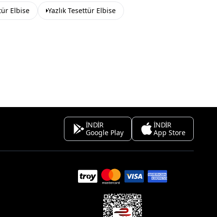
tür Elbise
Yazlık Tesettür Elbise
İNDİR
İNDİR
Google Play
App Store