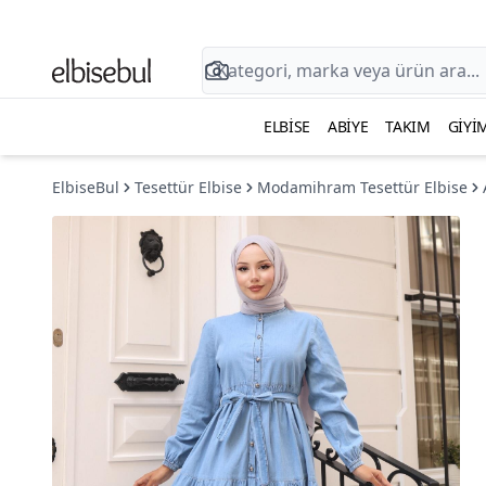
ELBISE
ABIYE
TAKIM
GIYI
ElbiseBul
Tesettür Elbise
Modamihram Tesettür Elbise