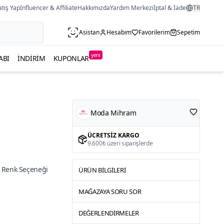
atış Yap
Influencer & Affiliate
Hakkımızda
Yardım Merkezi
İptal & İade
TR
Asistan
Hesabım
Favorilerim
Sepetim
yeni
ABI
İNDIRIM
KUPONLAR
Moda Mihram
ÜCRETSIZ KARGO
9.600₺ üzeri siparişlerde
 Renk Seçeneği
ÜRÜN BILGILERI
MAĞAZAYA SORU SOR
DEĞERLENDIRMELER