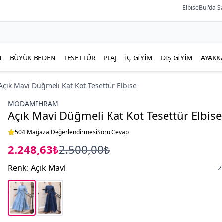
ElbiseBul'da S
M
BÜYÜK BEDEN
TESETTÜR
PLAJ
İÇ GIYIM
DIŞ GIYIM
AYAKK
Açık Mavi Düğmeli Kat Kot Tesettür Elbise
MODAMIHRAM
Açık Mavi Düğmeli Kat Kot Tesettür Elbise
504 Mağaza Değerlendirmesi
Soru Cevap
2.248,63₺
2.500,00₺
Renk
:
Açık Mavi
2