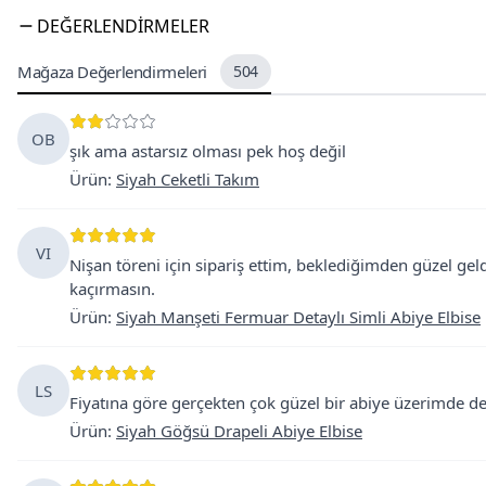
DEĞERLENDIRMELER
Mağaza Değerlendirmeleri
504
OB
şık ama astarsız olması pek hoş değil
Ürün
:
Siyah Ceketli Takım
VI
Nişan töreni için sipariş ettim, beklediğimden güzel geld
kaçırmasın.
Ürün
:
Siyah Manşeti Fermuar Detaylı Simli Abiye Elbise
LS
Fiyatına göre gerçekten çok güzel bir abiye üzerimde d
Ürün
:
Siyah Göğsü Drapeli Abiye Elbise