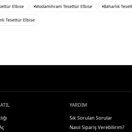
ettür Elbise
Modamihram Tesettür Elbise
Baharlık Teset
mli Tesettür Elbise
ATIL
YARDIM
lığı
Sık Sorulan Sorular
Aç
Nasıl Sipariş Verebilirim?