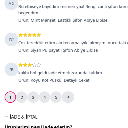
AG
Bu elbiseye bayıldım resmen yaa! Rengi canlı şifon kum
begendim.
Ürün
:
Mint Manşeti Lastikli Şifon Abiye Elbise
Dİ
Çok tereddüt ettim alırken ama iyiki almışım. Vücuttaki dur
Ürün
:
Siyah Pulpayetli Şifon Abiye Elbise
İB
kalıbı bol geldi iade etmek zorunda kaldım
Ürün
:
Koyu Kot Püskül Detaylı Ceket
1
2
3
4
5
İADE & İPTAL
Ürünlerimi nasıl iade ederim?