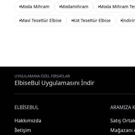
Moda Mihram
Modamihram
Moda Mihram Tes
Mavi Tesettür Elbise
Kot Tesettür Elbise
İndiri
UYGULAMAYA ÖZEL FIRSATLAR
ElbiseBul Uygulamasını İndir
ELBISEBUL
ARAMIZA K
Hakkımızda
Satış Ortak
İletişim
Mağazanı 