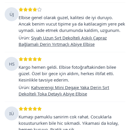
ÜJ
Elbise genel olarak guzel, kalitesi de iyi duruyo.
Ancak benim vucut tipime ya da katilacagim yere pek
uymadi. iade etmek durumunda kaldim, uzgunum.
Ürün
:
Siyah Uzun Sırt Dekolteli Askılı Çapraz
Bağlamalı Derin Yırtmaçlı Abiye Elbise
HS
Kargo hemen geldi. Elbise fotoğraftakinden bilee
güzel. Özel bir gece için aldım, herkes iltifat etti.
Kesinlikle tavsiye ederim.
Ürün
:
Kahverengi Mini Degaje Yaka Derin Sırt
Dekolteli Toka Detaylı Abiye Elbise
IÜ
Kumaşı pamuklu sanirim cok rahat. Cocuklarla
kosustururken bile hic sıkmadi. Yikamasi da kolay,
hemen kuruyo. Pratik ve şik.