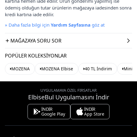
kartına hemen iade edilir. Ürün gönderimi yapılmış ise
ödemiş olduğun tutar ürünlerin mağazaya iadesinden sonra
kredi kartına iade edilir.
»
Daha fazla bilgi için
Yardım Sayfasına
göz at
MAĞAZAYA SORU SOR
POPÜLER KOLEKSIYONLAR
MOZENA
MOZENA Elbise
40 TL İndirim
Mini E
UYGULAMAYA ÖZEL FIRSATLAR
ElbiseBul Uygulamasını İndir
İNDİR
İNDİR
Google Play
App Store