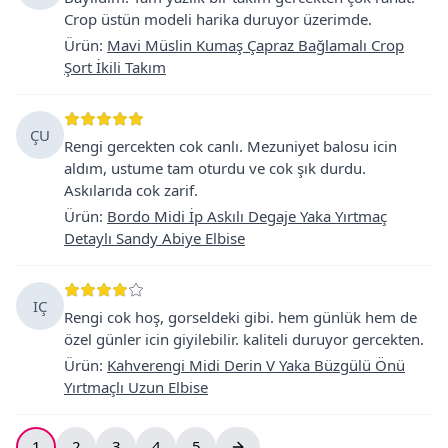
Crop üstün modeli harika duruyor üzerimde.
Ürün
:
Mavi Müslin Kumaş Çapraz Bağlamalı Crop
Şort İkili Takım
ÇU
Rengi gercekten cok canlı. Mezuniyet balosu icin
aldım, ustume tam oturdu ve cok şık durdu.
Askılarıda cok zarif.
Ürün
:
Bordo Midi İp Askılı Degaje Yaka Yırtmaç
Detaylı Sandy Abiye Elbise
IÇ
Rengi cok hoş, gorseldeki gibi. hem günlük hem de
özel günler icin giyilebilir. kaliteli duruyor gercekten.
Ürün
:
Kahverengi Midi Derin V Yaka Büzgülü Önü
Yırtmaçlı Uzun Elbise
1
2
3
4
5