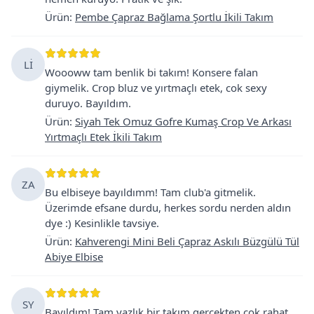
Ürün
:
Pembe Çapraz Bağlama Şortlu İkili Takım
Lİ
Woooww tam benlik bi takım! Konsere falan
giymelik. Crop bluz ve yırtmaçlı etek, cok sexy
duruyo. Bayıldım.
Ürün
:
Siyah Tek Omuz Gofre Kumaş Crop Ve Arkası
Yırtmaçlı Etek İkili Takım
ZA
Bu elbiseye bayıldımm! Tam club'a gitmelik.
Üzerimde efsane durdu, herkes sordu nerden aldın
dye :) Kesinlikle tavsiye.
Ürün
:
Kahverengi Mini Beli Çapraz Askılı Büzgülü Tül
Abiye Elbise
SY
Bayıldım! Tam yazlık bir takım gercekten çok rahat.