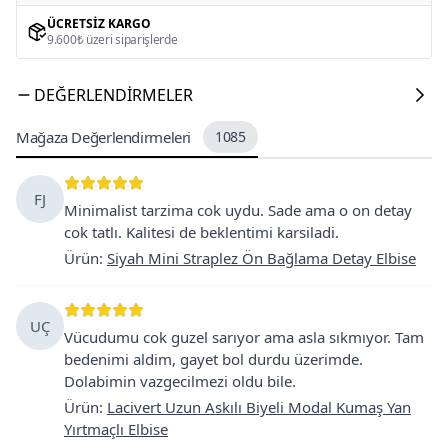
ÜCRETSIZ KARGO
9.600₺ üzeri siparişlerde
DEĞERLENDIRMELER
Mağaza Değerlendirmeleri
1085
FJ
Minimalist tarzima cok uydu. Sade ama o on detay
cok tatlı. Kalitesi de beklentimi karsiladi.
Ürün
:
Siyah Mini Straplez Ön Bağlama Detay Elbise
UÇ
Vücudumu cok guzel sarıyor ama asla sıkmıyor. Tam
bedenimi aldim, gayet bol durdu üzerimde.
Dolabimin vazgecilmezi oldu bile.
Ürün
:
Lacivert Uzun Askılı Biyeli Modal Kumaş Yan
Yırtmaçlı Elbise