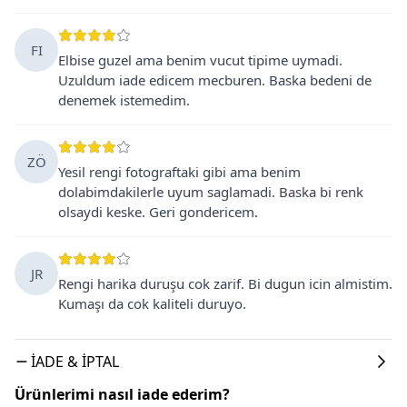
FI
Elbise guzel ama benim vucut tipime uymadi.
Uzuldum iade edicem mecburen. Baska bedeni de
denemek istemedim.
ZÖ
Yesil rengi fotograftaki gibi ama benim
dolabimdakilerle uyum saglamadi. Baska bi renk
olsaydi keske. Geri gondericem.
JR
Rengi harika duruşu cok zarif. Bi dugun icin almistim.
Kumaşı da cok kaliteli duruyo.
İADE & İPTAL
Ürünlerimi nasıl iade ederim?