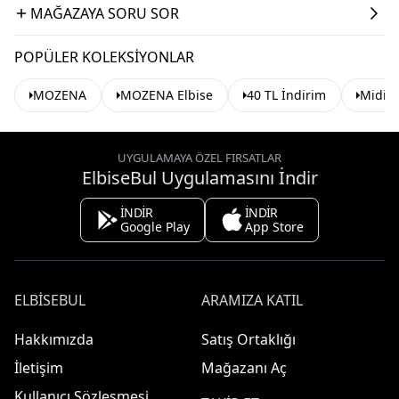
MAĞAZAYA SORU SOR
POPÜLER KOLEKSIYONLAR
MOZENA
MOZENA Elbise
40 TL İndirim
Midi E
UYGULAMAYA ÖZEL FIRSATLAR
ElbiseBul Uygulamasını İndir
İNDİR
İNDİR
Google Play
App Store
ELBISEBUL
ARAMIZA KATIL
Hakkımızda
Satış Ortaklığı
İletişim
Mağazanı Aç
Kullanıcı Sözleşmesi