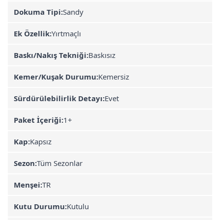
Dokuma Tipi:
Sandy
Ek Özellik:
Yırtmaçlı
Baskı/Nakış Tekniği:
Baskısız
Kemer/Kuşak Durumu:
Kemersiz
Sürdürülebilirlik Detayı:
Evet
Paket İçeriği:
1+
Kap:
Kapsız
Sezon:
Tüm Sezonlar
Menşei:
TR
Kutu Durumu:
Kutulu