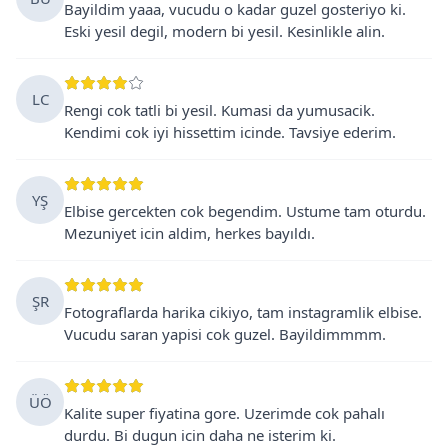
Bayildim yaaa, vucudu o kadar guzel gosteriyo ki.
Eski yesil degil, modern bi yesil. Kesinlikle alin.
LC
Rengi cok tatli bi yesil. Kumasi da yumusacik.
Kendimi cok iyi hissettim icinde. Tavsiye ederim.
YŞ
Elbise gercekten cok begendim. Ustume tam oturdu.
Mezuniyet icin aldim, herkes bayıldı.
ŞR
Fotograflarda harika cikiyo, tam instagramlik elbise.
Vucudu saran yapisi cok guzel. Bayildimmmm.
ÜÖ
Kalite super fiyatina gore. Uzerimde cok pahalı
durdu. Bi dugun icin daha ne isterim ki.