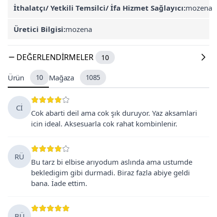
İthalatçı/ Yetkili Temsilci/ İfa Hizmet Sağlayıcı:
mozena
Üretici Bilgisi:
mozena
DEĞERLENDIRMELER
10
Ürün
10
Mağaza
1085
Cİ
Cok abarti deil ama cok şık duruyor. Yaz aksamlari
icin ideal. Aksesuarla cok rahat kombinlenir.
RÜ
Bu tarz bi elbise arıyodum aslında ama ustumde
bekledigim gibi durmadi. Biraz fazla abiye geldi
bana. İade ettim.
BÜ