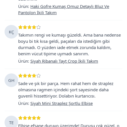
Ürün
:
Haki Gofre Kumaş Omuz Detaylı Bluz Ve
Pantolon İkili Takım
KÇ
Takımın rengi ve kumaşı güzeldi. Ama bana nedense
boyu bi tık kısa geldi, paçaları da istediğim gibi
durmadı. O yüzden iade etmek zorunda kaldım,
benim vücut tipime uymadı sanırım.
Ürün
:
Siyah Ribanalı Tayt Crop İkili Takım
GH
Sade ve şık bir parça. Hem rahat hem de straplez
olmasına ragmen içindeki şort sayesinde daha
guvenli hissettiriyor. Dolabın kurtarıcısı.
Ürün
:
Siyah Mini Straplez Şortlu Elbise
TE
Elbise efsane duruyo üzerimde! Duruşu çok güzel, o