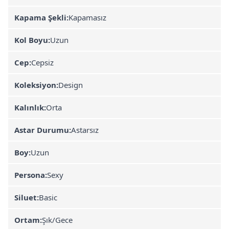
Kapama Şekli:
Kapamasız
Kol Boyu:
Uzun
Cep:
Cepsiz
Koleksiyon:
Design
Kalınlık:
Orta
Astar Durumu:
Astarsız
Boy:
Uzun
Persona:
Sexy
Siluet:
Basic
Ortam:
Şık/Gece