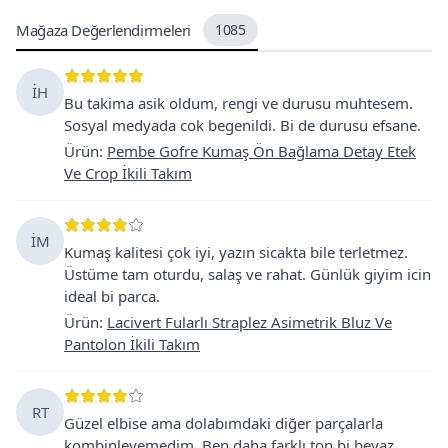
Mağaza Değerlendirmeleri
1085
İH
Bu takima asik oldum, rengi ve durusu muhtesem.
Sosyal medyada cok begenildi. Bi de durusu efsane.
Ürün
:
Pembe Gofre Kumaş Ön Bağlama Detay Etek
Ve Crop İkili Takım
İM
Kumaş kalitesi çok iyi, yazın sicakta bile terletmez.
Üstüme tam oturdu, salaş ve rahat. Günlük giyim icin
ideal bi parca.
Ürün
:
Lacivert Fularlı Straplez Asimetrik Bluz Ve
Pantolon İkili Takım
RT
Güzel elbise ama dolabımdaki diğer parçalarla
kombinleyemedim. Ben daha farklı ton bi beyaz