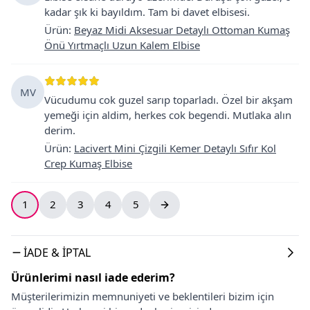
kadar şık ki bayıldım. Tam bi davet elbisesi.
Ürün
:
Beyaz Midi Aksesuar Detaylı Ottoman Kumaş
Önü Yırtmaçlı Uzun Kalem Elbise
MV
Vücudumu cok guzel sarıp toparladı. Özel bir akşam
yemeği için aldim, herkes cok begendi. Mutlaka alın
derim.
Ürün
:
Lacivert Mini Çizgili Kemer Detaylı Sıfır Kol
Crep Kumaş Elbise
1
2
3
4
5
İADE & İPTAL
Ürünlerimi nasıl iade ederim?
Müşterilerimizin memnuniyeti ve beklentileri bizim için