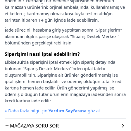
önemlidir. Herhangi bir nedenle siparişinden memnun
kalmazsan ürünlerini; orjinal ambalajında, kullanılmamış ve
etiketleri çıkarılmamış olması koşuluyla teslim aldığın
tarihten itibaren 14 gün içinde iade edebilirsin.
İade sürecini, hesabına giriş yaptıktan sonra "Siparişlerim"
alanından ilgili siparişe ulaşarak "Sipariş Destek Merkezi"
bölümünden gerçekleştirebilirsin.
Siparişimi nasıl iptal edebilirim?
ElbiseBul'da siparişini iptal etmek için sipariş detayında
bulunan "Sipariş Destek Merkezi"'nden iptal talebi
oluşturabilirsin. Siparişine ait ürünler gönderilmemiş ise
iptal işlemi hemen başlatılır ve ödemiş olduğun tutar kredi
kartına hemen iade edilir. Ürün gönderimi yapılmış ise
ödemiş olduğun tutar ürünlerin mağazaya iadesinden sonra
kredi kartına iade edilir.
»
Daha fazla bilgi için
Yardım Sayfasına
göz at
MAĞAZAYA SORU SOR