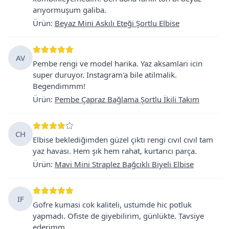
arıyormuşum galiba.
Ürün
:
Beyaz Mini Askılı Eteği Şortlu Elbise
AV
Pembe rengi ve model harika. Yaz aksamlari icin
super duruyor. Instagram'a bile atilmalik.
Begendimmm!
Ürün
:
Pembe Çapraz Bağlama Şortlu İkili Takım
CH
Elbise beklediğimden güzel çıktı rengi cıvıl cıvıl tam
yaz havası. Hem şık hem rahat, kurtarıcı parça.
Ürün
:
Mavi Mini Straplez Bağcıklı Biyeli Elbise
IF
Gofre kumasi cok kaliteli, ustumde hic potluk
yapmadı. Ofiste de giyebilirim, günlükte. Tavsiye
ederimm.