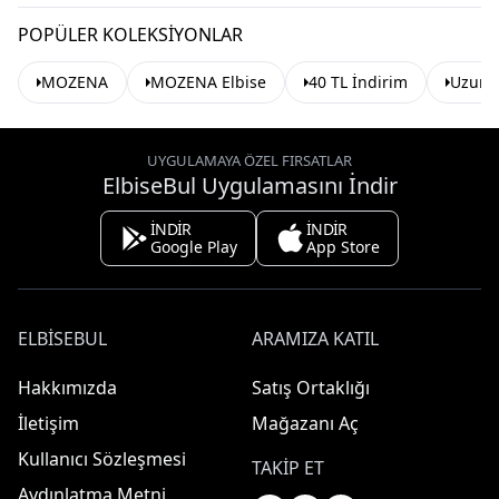
POPÜLER KOLEKSIYONLAR
MOZENA
MOZENA Elbise
40 TL İndirim
Uzun E
UYGULAMAYA ÖZEL FIRSATLAR
ElbiseBul Uygulamasını İndir
İNDİR
İNDİR
Google Play
App Store
ELBISEBUL
ARAMIZA KATIL
Hakkımızda
Satış Ortaklığı
İletişim
Mağazanı Aç
Kullanıcı Sözleşmesi
TAKIP ET
Aydınlatma Metni