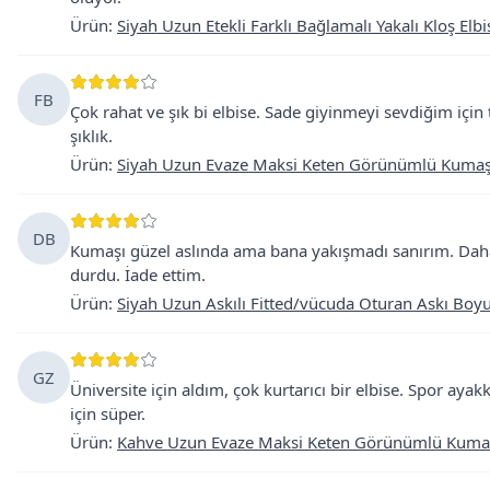
Ürün
:
Siyah Uzun Etekli Farklı Bağlamalı Yakalı Kloş Elbi
FB
Çok rahat ve şık bi elbise. Sade giyinmeyi sevdiğim için
şıklık.
Ürün
:
Siyah Uzun Evaze Maksi Keten Görünümlü Kumaş E
DB
Kumaşı güzel aslında ama bana yakışmadı sanırım. Daha 
durdu. İade ettim.
Ürün
:
Siyah Uzun Askılı Fitted/vücuda Oturan Askı Boy
GZ
Üniversite için aldım, çok kurtarıcı bir elbise. Spor ayak
için süper.
Ürün
:
Kahve Uzun Evaze Maksi Keten Görünümlü Kumaş E