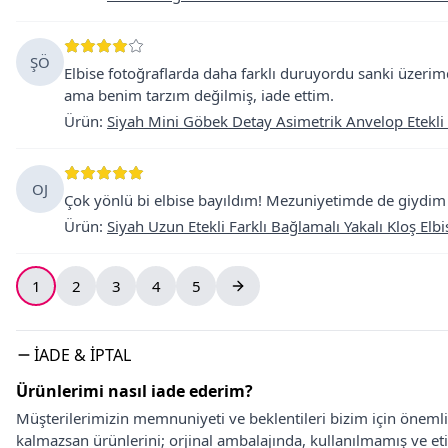
ŞÖ
Elbise fotoğraflarda daha farklı duruyordu sanki üzerimd
ama benim tarzım değilmiş, iade ettim.
Ürün
:
Siyah Mini Göbek Detay Asimetrik Anvelop Etekli
OJ
Çok yönlü bi elbise bayıldım! Mezuniyetimde de giydim d
Ürün
:
Siyah Uzun Etekli Farklı Bağlamalı Yakalı Kloş Elbi
1
2
3
4
5
İADE & İPTAL
Ürünlerimi nasıl iade ederim?
Müşterilerimizin memnuniyeti ve beklentileri bizim için önem
kalmazsan ürünlerini; orjinal ambalajında, kullanılmamış ve eti