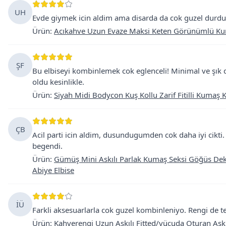
UH
Evde giymek icin aldim ama disarda da cok guzel durdu.
Ürün
:
Acıkahve Uzun Evaze Maksi Keten Görünümlü Kuma
ŞF
Bu elbiseyi kombinlemek cok eglenceli! Minimal ve şık d
oldu kesinlikle.
Ürün
:
Siyah Midi Bodycon Kuş Kollu Zarif Fitilli Kumaş 
ÇB
Acil parti icin aldim, dusundugumden cok daha iyi cikt
begendi.
Ürün
:
Gümüş Mini Askılı Parlak Kumaş Seksi Göğüs Dek
Abiye Elbise
İÜ
Farkli aksesuarlarla cok guzel kombinleniyo. Rengi de ten
Ürün
:
Kahverengi Uzun Askılı Fitted/vücuda Oturan Ask