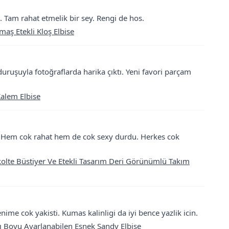
 Tam rahat etmelik bir sey. Rengi de hos.
ş Etekli Kloş Elbise
uruşuyla fotoğraflarda harika çıktı. Yeni favori parçam
Kalem Elbise
i. Hem cok rahat hem de cok sexy durdu. Herkes cok
olte Büstiyer Ve Etekli Tasarım Deri Görünümlü Takım
ime cok yakisti. Kumas kalinligi da iyi bence yazlik icin.
ı Boyu Ayarlanabilen Esnek Sandy Elbise