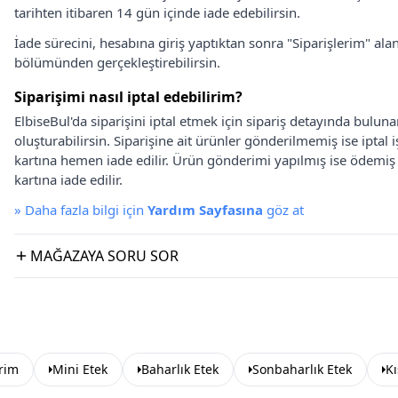
tarihten itibaren 14 gün içinde iade edebilirsin.
İade sürecini, hesabına giriş yaptıktan sonra "Siparişlerim" alan
bölümünden gerçekleştirebilirsin.
Siparişimi nasıl iptal edebilirim?
ElbiseBul'da siparişini iptal etmek için sipariş detayında bulun
oluşturabilirsin. Siparişine ait ürünler gönderilmemiş ise iptal
kartına hemen iade edilir. Ürün gönderimi yapılmış ise ödemi
kartına iade edilir.
»
Daha fazla bilgi için
Yardım Sayfasına
göz at
MAĞAZAYA SORU SOR
irim
Mini Etek
Baharlık Etek
Sonbaharlık Etek
Kı