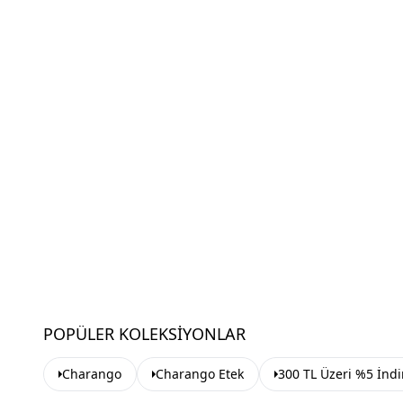
POPÜLER KOLEKSIYONLAR
Charango
Charango Etek
300 TL Üzeri %5 İnd