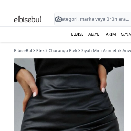
ELBISE
ABIYE
TAKIM
GIYI
ElbiseBul
Etek
Charango Etek
Siyah Mini Asimetrik Anv