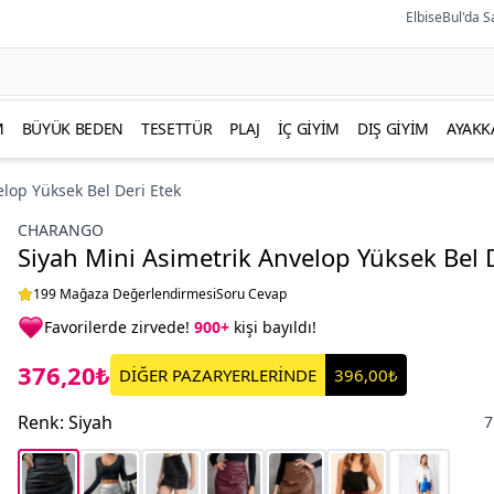
ElbiseBul'da S
M
BÜYÜK BEDEN
TESETTÜR
PLAJ
İÇ GIYIM
DIŞ GIYIM
AYAKK
elop Yüksek Bel Deri Etek
CHARANGO
Siyah Mini Asimetrik Anvelop Yüksek Bel 
199 Mağaza Değerlendirmesi
Soru Cevap
Favorilerde zirvede!
900+
kişi bayıldı!
376,20₺
DİĞER PAZARYERLERİNDE
396,00₺
Renk
:
Siyah
7