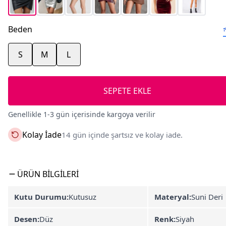
Beden
S
M
L
SEPETE EKLE
Genellikle 1-3 gün içerisinde kargoya verilir
Kolay İade
14 gün içinde şartsız ve kolay iade.
ÜRÜN BILGILERI
Kutu Durumu:
Kutusuz
Materyal:
Suni Deri
Desen:
Düz
Renk:
Siyah