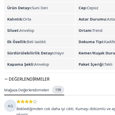
Ürün Detayı:
Suni Deri
Cep:
Cepsiz
Kalınlık:
Orta
Astar Durumu:
Asta
Siluet:
Anvelop
Ortam:
Trend
Ek Özellik:
Beli lastikli
Dokuma Tipi:
Kadif
Sürdürülebilirlik Detayı:
Hayır
Kemer/Kuşak Dur
Kapama Şekli:
Anvelop
Paket İçeriği:
Tekli
DEĞERLENDIRMELER
Mağaza Değerlendirmeleri
199
AG
Beklediğimden cok daha iyi cikti. Kumaşı dökümlü ve aşırı
oluyor.