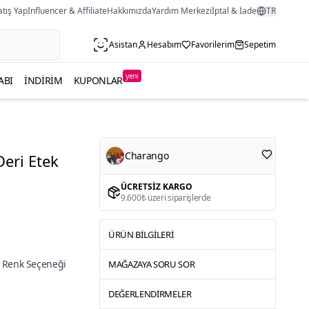
atış Yap
Influencer & Affiliate
Hakkımızda
Yardım Merkezi
İptal & İade
TR
Asistan
Hesabım
Favorilerim
Sepetim
yeni
ABI
İNDIRIM
KUPONLAR
Charango
Deri Etek
ÜCRETSIZ KARGO
9.600₺ üzeri siparişlerde
ÜRÜN BILGILERI
 Renk Seçeneği
MAĞAZAYA SORU SOR
DEĞERLENDIRMELER