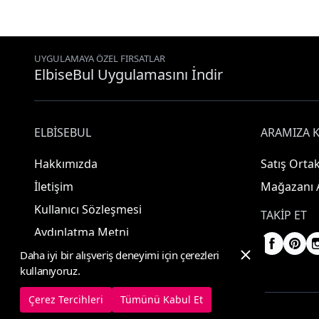
UYGULAMAYA ÖZEL FIRSATLAR
ElbiseBul Uygulamasını İndir
ELBISEBUL
ARAMIZA K
Hakkımızda
Satış Ortak
İletişim
Mağazanı 
Kullanıcı Sözleşmesi
TAKIP ET
Aydınlatma Metni
Daha iyi bir alışveriş deneyimi için çerezleri
kullanıyoruz.
Çerez Tercihleri
Tümünü Kabul Et
© 2025 ElbiseBul -
Her Hakkı Saklıdır