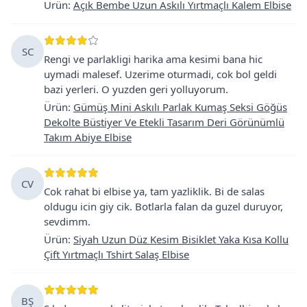
Ürün
:
Açık Bembe Uzun Askılı Yırtmaçlı Kalem Elbise
SC
Rengi ve parlakligi harika ama kesimi bana hic
uymadi malesef. Uzerime oturmadi, cok bol geldi
bazi yerleri. O yuzden geri yolluyorum.
Ürün
:
Gümüş Mini Askılı Parlak Kumaş Seksi Göğüs
Dekolte Büstiyer Ve Etekli Tasarım Deri Görünümlü
Takım Abiye Elbise
CV
Cok rahat bi elbise ya, tam yazliklik. Bi de salas
oldugu icin giy cik. Botlarla falan da guzel duruyor,
sevdimm.
Ürün
:
Siyah Uzun Düz Kesim Bisiklet Yaka Kısa Kollu
Çift Yırtmaçlı Tshirt Salaş Elbise
BŞ