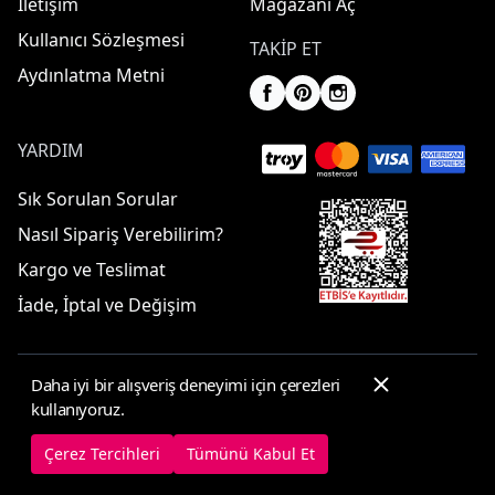
İletişim
Mağazanı Aç
Kullanıcı Sözleşmesi
TAKIP ET
Aydınlatma Metni
YARDIM
Sık Sorulan Sorular
Nasıl Sipariş Verebilirim?
Kargo ve Teslimat
İade, İptal ve Değişim
Daha iyi bir alışveriş deneyimi için çerezleri
© 2025 ElbiseBul -
Her Hakkı Saklıdır
kullanıyoruz.
Çerez Tercihleri
Çerez Politikası
Çerez Tercihleri
Tümünü Kabul Et