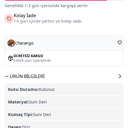
Genellikle 1-3 gün içerisinde kargoya verilir
Kolay İade
14 gün içinde şartsız ve kolay iade.
Charango
ÜCRETSIZ KARGO
9.600₺ üzeri siparişlerde
ÜRÜN BILGILERI
Kutu Durumu:
Kutusuz
Materyal:
Suni Deri
Kumaş Tipi:
Suni Deri
Desen:
Düz