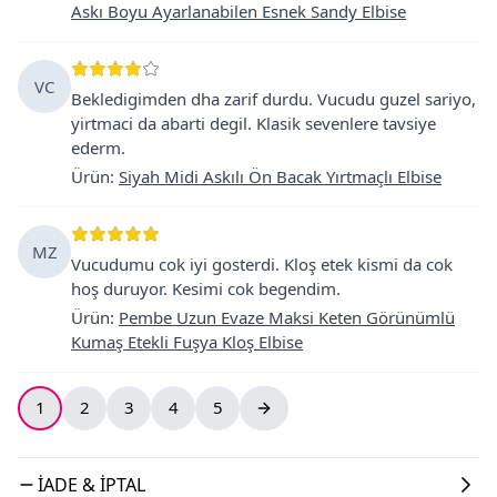
Askı Boyu Ayarlanabilen Esnek Sandy Elbise
VC
Bekledigimden dha zarif durdu. Vucudu guzel sariyo,
yirtmaci da abarti degil. Klasik sevenlere tavsiye
ederm.
Ürün
:
Siyah Midi Askılı Ön Bacak Yırtmaçlı Elbise
MZ
Vucudumu cok iyi gosterdi. Kloş etek kismi da cok
hoş duruyor. Kesimi cok begendim.
Ürün
:
Pembe Uzun Evaze Maksi Keten Görünümlü
Kumaş Etekli Fuşya Kloş Elbise
1
2
3
4
5
İADE & İPTAL