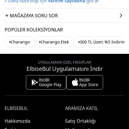
»
Daha fazla bilgi için
Yardım Sayfasına
göz at
MAĞAZAYA SORU SOR
POPÜLER KOLEKSIYONLAR
Charango
Charango Etek
300 TL Üzeri %5 İndirim
UYGULAMAYA ÖZEL FIRSATLAR
ElbiseBul Uygulamasını İndir
İNDİR
İNDİR
Google Play
App Store
ELBISEBUL
ARAMIZA KATIL
Hakkımızda
Satış Ortaklığı