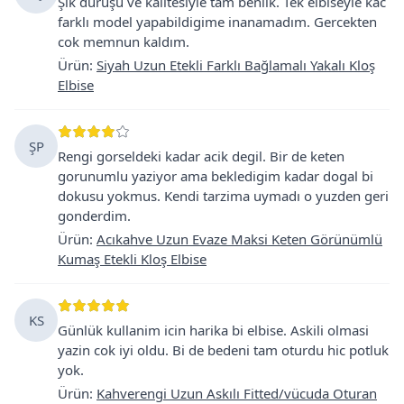
Şık duruşu ve kalitesiyle tam benlik. Tek elbiseyle kac
farklı model yapabildigime inanamadım. Gercekten
cok memnun kaldım.
Ürün
:
Siyah Uzun Etekli Farklı Bağlamalı Yakalı Kloş
Elbise
ŞP
Rengi gorseldeki kadar acik degil. Bir de keten
gorunumlu yaziyor ama bekledigim kadar dogal bi
dokusu yokmus. Kendi tarzima uymadı o yuzden geri
gonderdim.
Ürün
:
Acıkahve Uzun Evaze Maksi Keten Görünümlü
Kumaş Etekli Kloş Elbise
KS
Günlük kullanim icin harika bi elbise. Askili olmasi
yazin cok iyi oldu. Bi de bedeni tam oturdu hic potluk
yok.
Ürün
:
Kahverengi Uzun Askılı Fitted/vücuda Oturan