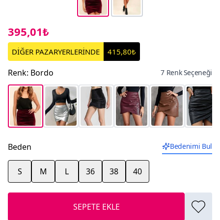
395,01₺
DİĞER PAZARYERLERİNDE
415,80₺
Renk
:
Bordo
7 Renk Seçeneği
Beden
Bedenimi Bul
S
M
L
36
38
40
SEPETE EKLE