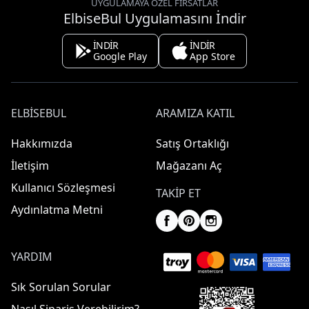
UYGULAMAYA ÖZEL FIRSATLAR
ElbiseBul Uygulamasını İndir
İNDİR
İNDİR
Google Play
App Store
ELBISEBUL
ARAMIZA KATIL
Hakkımızda
Satış Ortaklığı
İletişim
Mağazanı Aç
Kullanıcı Sözleşmesi
TAKIP ET
Aydınlatma Metni
YARDIM
Sık Sorulan Sorular