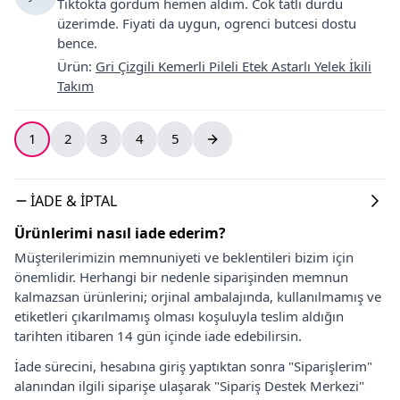
Tiktokta gördüm hemen aldim. Cok tatlı durdu
üzerimde. Fiyati da uygun, ogrenci butcesi dostu
bence.
Ürün
:
Gri Çizgili Kemerli Pileli Etek Astarlı Yelek İkili
Takım
1
2
3
4
5
İADE & İPTAL
Ürünlerimi nasıl iade ederim?
Müşterilerimizin memnuniyeti ve beklentileri bizim için
önemlidir. Herhangi bir nedenle siparişinden memnun
kalmazsan ürünlerini; orjinal ambalajında, kullanılmamış ve
etiketleri çıkarılmamış olması koşuluyla teslim aldığın
tarihten itibaren 14 gün içinde iade edebilirsin.
İade sürecini, hesabına giriş yaptıktan sonra "Siparişlerim"
alanından ilgili siparişe ulaşarak "Sipariş Destek Merkezi"