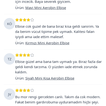
için incecik. Baya severek giyicem.
Ürün
:
Mavi Mini Aerobin Elbise
KÖ
Elbise cok guzel de bana biraz kisa geldi sanirim. Ya
da benim vücut tipime pek uymadı. Kalitesi falan
iyiydi ama iade ettim malesef.
Ürün
:
Kırmızı Mini Aerobin Elbise
TZ
Elbise güzel ama bana tam uymadı ya. Biraz fazla dar
geldi kendi tarzıma. O yüzden iade etmek zorunda
kaldım.
Ürün
:
Siyah Mini Kısa Aerobin Elbise
JV
Bu mor rengi gercekten canlı. Takım da cok modern.
Fakat benim gardırobuma uyduramadım hiçbi şeyi.