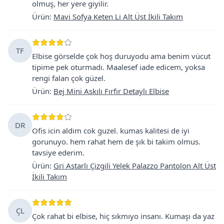
olmuş, her yere giyilir.
Ürün
:
Mavi Sofya Keten Li Alt Üst İkili Takım
TF
Elbise görselde çok hoş duruyodu ama benim vücut
tipime pek oturmadı. Maalesef iade edicem, yoksa
rengi falan çok güzel.
Ürün
:
Bej Mini Askılı Fırfır Detaylı Elbise
DR
Ofis icin aldim cok guzel. kumas kalitesi de iyi
gorunuyo. hem rahat hem de şık bi takim olmus.
tavsiye ederim.
Ürün
:
Gri Astarlı Çizgili Yelek Palazzo Pantolon Alt Üst
İkili Takım
ÇL
Çok rahat bi elbise, hiç sıkmıyo insanı. Kumaşı da yaz