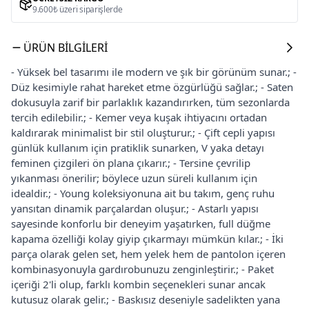
9.600₺ üzeri siparişlerde
ÜRÜN BILGILERI
- Yüksek bel tasarımı ile modern ve şık bir görünüm sunar.; -
Düz kesimiyle rahat hareket etme özgürlüğü sağlar.; - Saten
dokusuyla zarif bir parlaklık kazandırırken, tüm sezonlarda
tercih edilebilir.; - Kemer veya kuşak ihtiyacını ortadan
kaldırarak minimalist bir stil oluşturur.; - Çift cepli yapısı
günlük kullanım için pratiklik sunarken, V yaka detayı
feminen çizgileri ön plana çıkarır.; - Tersine çevrilip
yıkanması önerilir; böylece uzun süreli kullanım için
idealdir.; - Young koleksiyonuna ait bu takım, genç ruhu
yansıtan dinamik parçalardan oluşur.; - Astarlı yapısı
sayesinde konforlu bir deneyim yaşatırken, full düğme
kapama özelliği kolay giyip çıkarmayı mümkün kılar.; - İki
parça olarak gelen set, hem yelek hem de pantolon içeren
kombinasyonuyla gardırobunuzu zenginleştirir.; - Paket
içeriği 2'li olup, farklı kombin seçenekleri sunar ancak
kutusuz olarak gelir.; - Baskısız deseniyle sadelikten yana