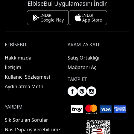
ElbiseBul Uygulamasını İndir
İNDİR
İNDİR
Google Play
App Store
ELBISEBUL
ARAMIZA KATIL
Hakkımızda
Satış Ortaklığı
İletişim
Mağazanı Aç
Kullanıcı Sözleşmesi
TAKIP ET
Aydınlatma Metni
YARDIM
Sık Sorulan Sorular
Nasıl Sipariş Verebilirim?