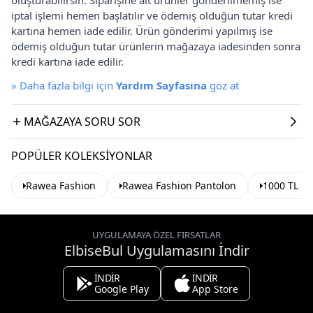
iptal işlemi hemen başlatılır ve ödemiş olduğun tutar kredi
kartına hemen iade edilir. Ürün gönderimi yapılmış ise
ödemiş olduğun tutar ürünlerin mağazaya iadesinden sonra
kredi kartına iade edilir.
»
Daha fazla bilgi için
Yardım Sayfasına
göz at
MAĞAZAYA SORU SOR
POPÜLER KOLEKSIYONLAR
Rawea Fashion
Rawea Fashion Pantolon
1000 TL Üz
UYGULAMAYA ÖZEL FIRSATLAR
ElbiseBul Uygulamasını İndir
İNDİR
İNDİR
Google Play
App Store