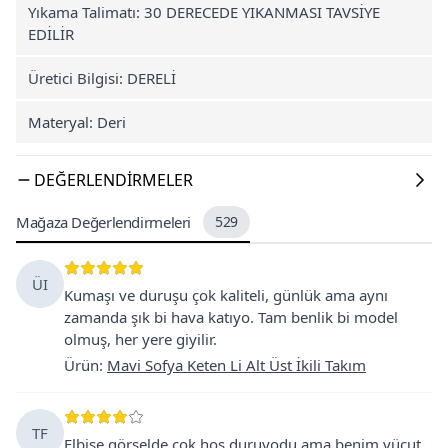
Yıkama Talimatı: 30 DERECEDE YIKANMASI TAVSİYE
EDİLİR
Üretici Bilgisi: DERELİ
Materyal: Deri
DEĞERLENDIRMELER
Mağaza Değerlendirmeleri
529
ÜI
Kumaşı ve duruşu çok kaliteli, günlük ama aynı
zamanda şık bi hava katıyo. Tam benlik bi model
olmuş, her yere giyilir.
Ürün
:
Mavi Sofya Keten Li Alt Üst İkili Takım
TF
Elbise görselde çok hoş duruyodu ama benim vücut