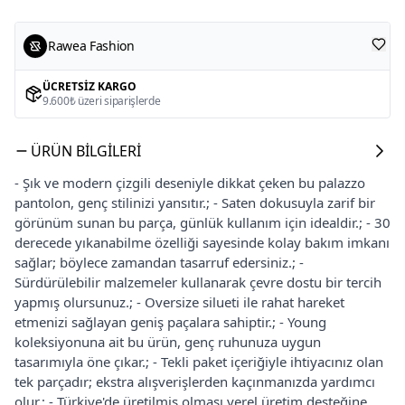
Rawea Fashion
ÜCRETSIZ KARGO
9.600₺ üzeri siparişlerde
ÜRÜN BILGILERI
- Şık ve modern çizgili deseniyle dikkat çeken bu palazzo
pantolon, genç stilinizi yansıtır.; - Saten dokusuyla zarif bir
görünüm sunan bu parça, günlük kullanım için idealdir.; - 30
derecede yıkanabilme özelliği sayesinde kolay bakım imkanı
sağlar; böylece zamandan tasarruf edersiniz.; -
Sürdürülebilir malzemeler kullanarak çevre dostu bir tercih
yapmış olursunuz.; - Oversize silueti ile rahat hareket
etmenizi sağlayan geniş paçalara sahiptir.; - Young
koleksiyonuna ait bu ürün, genç ruhunuza uygun
tasarımıyla öne çıkar.; - Tekli paket içeriğiyle ihtiyacınız olan
tek parçadır; ekstra alışverişlerden kaçınmanızda yardımcı
olur.; - Türkiye'de üretilmiş olması yerel üretim desteğine