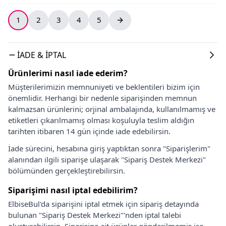
1
2
3
4
5
İADE & İPTAL
Ürünlerimi nasıl iade ederim?
Müşterilerimizin memnuniyeti ve beklentileri bizim için
önemlidir. Herhangi bir nedenle siparişinden memnun
kalmazsan ürünlerini; orjinal ambalajında, kullanılmamış ve
etiketleri çıkarılmamış olması koşuluyla teslim aldığın
tarihten itibaren 14 gün içinde iade edebilirsin.
İade sürecini, hesabına giriş yaptıktan sonra "Siparişlerim"
alanından ilgili siparişe ulaşarak "Sipariş Destek Merkezi"
bölümünden gerçekleştirebilirsin.
Siparişimi nasıl iptal edebilirim?
ElbiseBul'da siparişini iptal etmek için sipariş detayında
bulunan "Sipariş Destek Merkezi"'nden iptal talebi
oluşturabilirsin. Siparişine ait ürünler gönderilmemiş ise