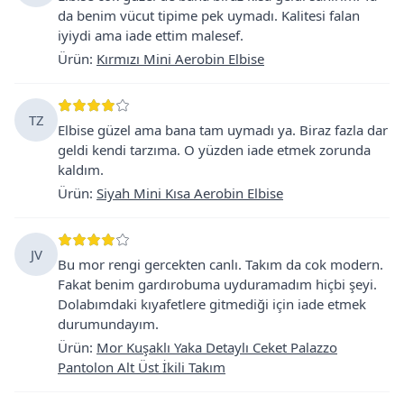
da benim vücut tipime pek uymadı. Kalitesi falan
iyiydi ama iade ettim malesef.
Ürün
:
Kırmızı Mini Aerobin Elbise
TZ
Elbise güzel ama bana tam uymadı ya. Biraz fazla dar
geldi kendi tarzıma. O yüzden iade etmek zorunda
kaldım.
Ürün
:
Siyah Mini Kısa Aerobin Elbise
JV
Bu mor rengi gercekten canlı. Takım da cok modern.
Fakat benim gardırobuma uyduramadım hiçbi şeyi.
Dolabımdaki kıyafetlere gitmediği için iade etmek
durumundayım.
Ürün
:
Mor Kuşaklı Yaka Detaylı Ceket Palazzo
Pantolon Alt Üst İkili Takım