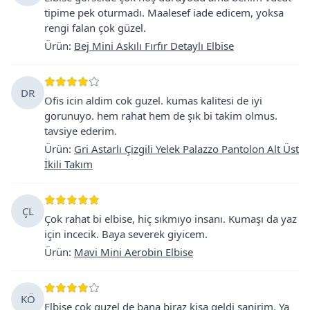
tipime pek oturmadı. Maalesef iade edicem, yoksa
rengi falan çok güzel.
Ürün
:
Bej Mini Askılı Fırfır Detaylı Elbise
DR
Ofis icin aldim cok guzel. kumas kalitesi de iyi
gorunuyo. hem rahat hem de şık bi takim olmus.
tavsiye ederim.
Ürün
:
Gri Astarlı Çizgili Yelek Palazzo Pantolon Alt Üst
İkili Takım
ÇL
Çok rahat bi elbise, hiç sıkmıyo insanı. Kumaşı da yaz
için incecik. Baya severek giyicem.
Ürün
:
Mavi Mini Aerobin Elbise
KÖ
Elbise cok guzel de bana biraz kisa geldi sanirim. Ya