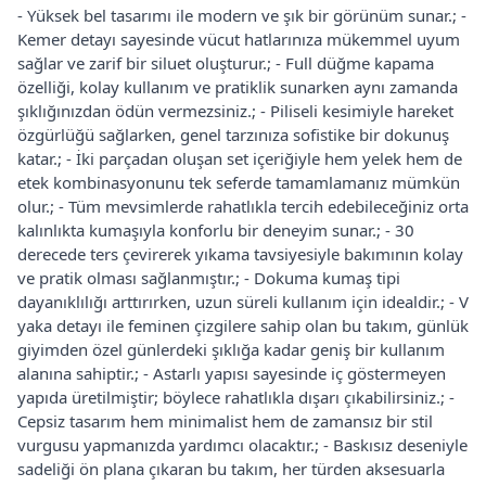
- Yüksek bel tasarımı ile modern ve şık bir görünüm sunar.; -
Kemer detayı sayesinde vücut hatlarınıza mükemmel uyum
sağlar ve zarif bir siluet oluşturur.; - Full düğme kapama
özelliği, kolay kullanım ve pratiklik sunarken aynı zamanda
şıklığınızdan ödün vermezsiniz.; - Piliseli kesimiyle hareket
özgürlüğü sağlarken, genel tarzınıza sofistike bir dokunuş
katar.; - İki parçadan oluşan set içeriğiyle hem yelek hem de
etek kombinasyonunu tek seferde tamamlamanız mümkün
olur.; - Tüm mevsimlerde rahatlıkla tercih edebileceğiniz orta
kalınlıkta kumaşıyla konforlu bir deneyim sunar.; - 30
derecede ters çevirerek yıkama tavsiyesiyle bakımının kolay
ve pratik olması sağlanmıştır.; - Dokuma kumaş tipi
dayanıklılığı arttırırken, uzun süreli kullanım için idealdir.; - V
yaka detayı ile feminen çizgilere sahip olan bu takım, günlük
giyimden özel günlerdeki şıklığa kadar geniş bir kullanım
alanına sahiptir.; - Astarlı yapısı sayesinde iç göstermeyen
yapıda üretilmiştir; böylece rahatlıkla dışarı çıkabilirsiniz.; -
Cepsiz tasarım hem minimalist hem de zamansız bir stil
vurgusu yapmanızda yardımcı olacaktır.; - Baskısız deseniyle
sadeliği ön plana çıkaran bu takım, her türden aksesuarla