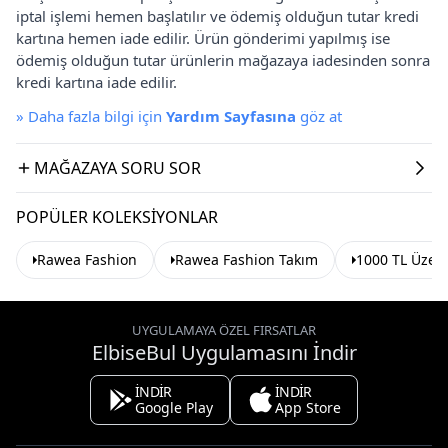
iptal işlemi hemen başlatılır ve ödemiş olduğun tutar kredi
kartına hemen iade edilir. Ürün gönderimi yapılmış ise
ödemiş olduğun tutar ürünlerin mağazaya iadesinden sonra
kredi kartına iade edilir.
»
Daha fazla bilgi için
Yardım Sayfasına
göz at
MAĞAZAYA SORU SOR
POPÜLER KOLEKSIYONLAR
Rawea Fashion
Rawea Fashion Takım
1000 TL Üzeri
UYGULAMAYA ÖZEL FIRSATLAR
ElbiseBul Uygulamasını İndir
İNDİR
İNDİR
Google Play
App Store