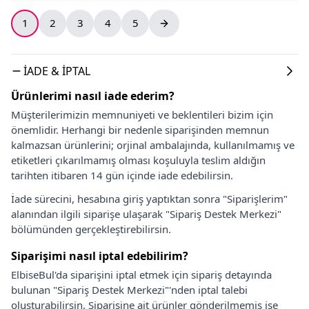
1
2
3
4
5
İADE & İPTAL
Ürünlerimi nasıl iade ederim?
Müşterilerimizin memnuniyeti ve beklentileri bizim için
önemlidir. Herhangi bir nedenle siparişinden memnun
kalmazsan ürünlerini; orjinal ambalajında, kullanılmamış ve
etiketleri çıkarılmamış olması koşuluyla teslim aldığın
tarihten itibaren 14 gün içinde iade edebilirsin.
İade sürecini, hesabına giriş yaptıktan sonra "Siparişlerim"
alanından ilgili siparişe ulaşarak "Sipariş Destek Merkezi"
bölümünden gerçekleştirebilirsin.
Siparişimi nasıl iptal edebilirim?
ElbiseBul'da siparişini iptal etmek için sipariş detayında
bulunan "Sipariş Destek Merkezi"'nden iptal talebi
oluşturabilirsin. Siparişine ait ürünler gönderilmemiş ise