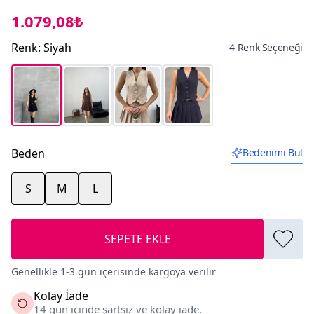
1.079,08₺
Renk
:
Siyah
4 Renk Seçeneği
Beden
Bedenimi Bul
S
M
L
SEPETE EKLE
Genellikle 1-3 gün içerisinde kargoya verilir
Kolay İade
14 gün içinde şartsız ve kolay iade.