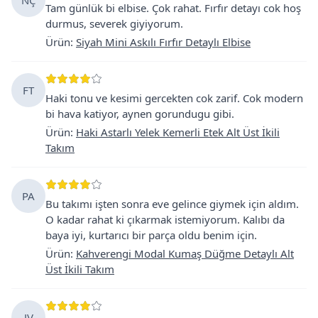
Tam günlük bi elbise. Çok rahat. Fırfır detayı cok hoş
durmus, severek giyiyorum.
Ürün
:
Siyah Mini Askılı Fırfır Detaylı Elbise
FT
Haki tonu ve kesimi gercekten cok zarif. Cok modern
bi hava katiyor, aynen gorundugu gibi.
Ürün
:
Haki Astarlı Yelek Kemerli Etek Alt Üst İkili
Takım
PA
Bu takımı işten sonra eve gelince giymek için aldım.
O kadar rahat ki çıkarmak istemiyorum. Kalıbı da
baya iyi, kurtarıcı bir parça oldu benim için.
Ürün
:
Kahverengi Modal Kumaş Düğme Detaylı Alt
Üst İkili Takım
JV