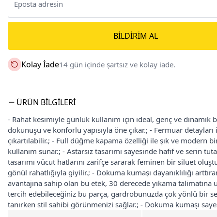
BILDIRIM AL
Kolay İade
14 gün içinde şartsız ve kolay iade.
ÜRÜN BILGILERI
- Rahat kesimiyle günlük kullanım için ideal, genç ve dinamik 
dokunuşu ve konforlu yapısıyla öne çıkar.; - Fermuar detayları i
çıkartılabilir.; - Full düğme kapama özelliği ile şık ve modern
kullanım sunar.; - Astarsız tasarımı sayesinde hafif ve serin tutan
tasarımı vücut hatlarını zarifçe sararak feminen bir siluet oluştur
gönül rahatlığıyla giyilir.; - Dokuma kumaşı dayanıklılığı arttır
avantajına sahip olan bu etek, 30 derecede yıkama talimatına u
tercih edebileceğiniz bu parça, gardrobunuzda çok yönlü bir seç
tanırken stil sahibi görünmenizi sağlar.; - Dokuma kumaşı saye