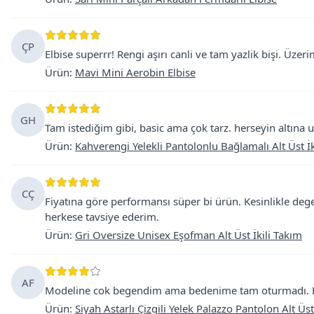
ÇP
Elbise superrr! Rengi aşırı canli ve tam yazlik bişi. Üze
Ürün
:
Mavi Mini Aerobin Elbise
GH
Tam istediğim gibi, basic ama çok tarz. herseyin altına uy
Ürün
:
Kahverengi Yelekli Pantolonlu Bağlamalı Alt Üst İk
CÇ
Fiyatına göre performansı süper bi ürün. Kesinlikle dege
herkese tavsiye ederim.
Ürün
:
Gri Oversize Unisex Eşofman Alt Üst İkili Takım
AF
Modeline cok begendim ama bedenime tam oturmadı. Bel
Ürün
:
Siyah Astarlı Çizgili Yelek Palazzo Pantolon Alt Üst