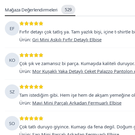
Mağaza Değerlendirmeleri
529
EF
Fırfır detayı çok tatlış ya. Tam yazlık bişi, içine t-shirtle
Ürün
:
Gri Mini Askılı Fırfır Detaylı Elbise
KO
Çok şık ve zamansız bi parça. Kumaşıda kaliteli duruyor
Ürün
:
Mor Kuşaklı Yaka Detaylı Ceket Palazzo Pantolon A
SZ
Tam istediğim gibi. Hem işe hem de akşam yemeğine olu
Ürün
:
Mavi Mini Parçalı Arkadan Fermuarlı Elbise
SO
Çok tatlı duruyo giyince. Kumaşı da fena degil. Doğum 
Ürün
:
Sarı Mini Parçalı Arkadan Fermuarlı Elbise