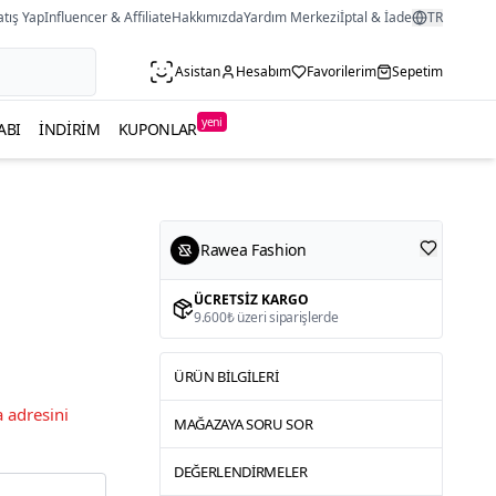
atış Yap
Influencer & Affiliate
Hakkımızda
Yardım Merkezi
İptal & İade
TR
Asistan
Hesabım
Favorilerim
Sepetim
yeni
ABI
İNDIRIM
KUPONLAR
Rawea Fashion
ÜCRETSIZ KARGO
9.600₺ üzeri siparişlerde
ÜRÜN BILGILERI
 adresini
MAĞAZAYA SORU SOR
DEĞERLENDIRMELER