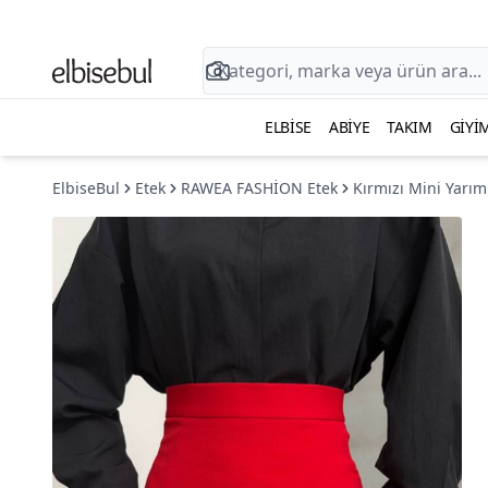
ELBISE
ABIYE
TAKIM
GIYI
ElbiseBul
Etek
RAWEA FASHİON Etek
Kırmızı Mini Yarım 