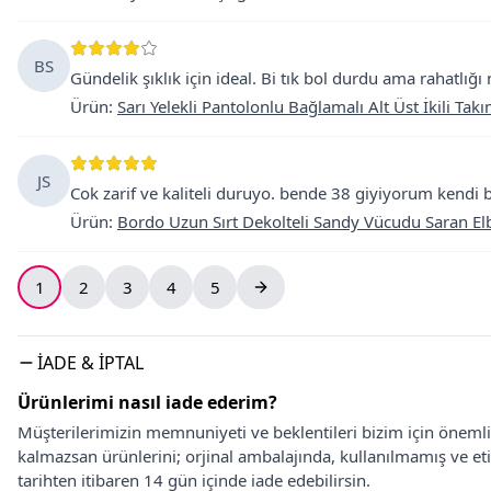
BS
Gündelik şıklık için ideal. Bi tık bol durdu ama rahatlığı
Ürün
:
Sarı Yelekli Pantolonlu Bağlamalı Alt Üst İkili Tak
JS
Cok zarif ve kaliteli duruyo. bende 38 giyiyorum kendi 
Ürün
:
Bordo Uzun Sırt Dekolteli Sandy Vücudu Saran El
1
2
3
4
5
İADE & İPTAL
Ürünlerimi nasıl iade ederim?
Müşterilerimizin memnuniyeti ve beklentileri bizim için önem
kalmazsan ürünlerini; orjinal ambalajında, kullanılmamış ve eti
tarihten itibaren 14 gün içinde iade edebilirsin.