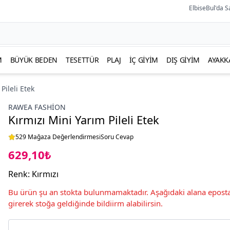
ElbiseBul'da S
M
BÜYÜK BEDEN
TESETTÜR
PLAJ
İÇ GIYIM
DIŞ GIYIM
AYAKK
Pileli Etek
RAWEA FASHİON
Kırmızı Mini Yarım Pileli Etek
529 Mağaza Değerlendirmesi
Soru Cevap
629,10₺
Renk
:
Kırmızı
Bu ürün şu an stokta bulunmamaktadır. Aşağıdaki alana eposta
girerek stoğa geldiğinde bildiirm alabilirsin.