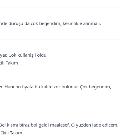
rimde duruşu da cok begendim, kesinlikle alinmali.
ar. Cok kullanişli oldu.
ili Takım
r. Hani bu fiyata bu kalite zor bulunur. Çok begendim,
 kısmı biraz bol geldi maalesef. O yuzden iade edicem.
 İkili Takım