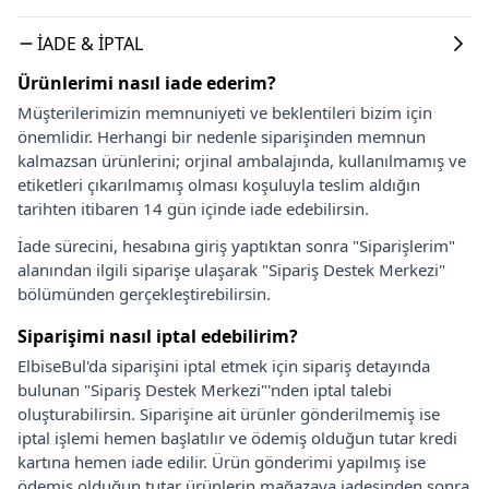
İADE & İPTAL
Ürünlerimi nasıl iade ederim?
Müşterilerimizin memnuniyeti ve beklentileri bizim için
önemlidir. Herhangi bir nedenle siparişinden memnun
kalmazsan ürünlerini; orjinal ambalajında, kullanılmamış ve
etiketleri çıkarılmamış olması koşuluyla teslim aldığın
tarihten itibaren 14 gün içinde iade edebilirsin.
İade sürecini, hesabına giriş yaptıktan sonra "Siparişlerim"
alanından ilgili siparişe ulaşarak "Sipariş Destek Merkezi"
bölümünden gerçekleştirebilirsin.
Siparişimi nasıl iptal edebilirim?
ElbiseBul'da siparişini iptal etmek için sipariş detayında
bulunan "Sipariş Destek Merkezi"'nden iptal talebi
oluşturabilirsin. Siparişine ait ürünler gönderilmemiş ise
iptal işlemi hemen başlatılır ve ödemiş olduğun tutar kredi
kartına hemen iade edilir. Ürün gönderimi yapılmış ise
ödemiş olduğun tutar ürünlerin mağazaya iadesinden sonra