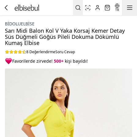
TR
BIDOLUELBISE
Sarı Midi Balon Kol V Yaka Korsaj Kemer Detay
Süs Düğmeli Göğüs Pileli Dokuma Dökümlü
Kumaş Elbise
8 Değerlendirme
Soru Cevap
Favorilerde zirvede!
500+
kişi bayıldı!