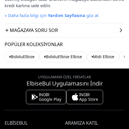
kredi kartına iade edilir.
»
Daha fazla bilgi için
Yardım Sayfasına
göz at
MAĞAZAYA SORU SOR
POPÜLER KOLEKSIYONLAR
BidoluElbise
BidoluElbise Elbise
Midi Elbise
B
UYGULAMAYA ÖZEL FIRSATLAR
ElbiseBul Uygulamasını İndir
İNDİR
İNDİR
Google Play
App Store
ELBISEBUL
ARAMIZA KATIL