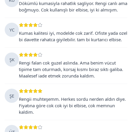
Dökümlü kumasiyla rahatlık sagliyor. Rengi canlı ama
boğmuyo. Cok kullanışlı bir elbise, iyi ki almışım.
YC
Kumas kalitesi iyi, modelde cok zarif. Ofiste yada ozel
bi davette rahatca giyilebilir. tam bi kurtarıcı elbise.
ŞK
Rengi falan cok guzel aslında. Ama benim vücut
tipime tam oturmadı, korsaj kısmı biraz sıktı galiba.
Maalesef iade etmek zorunda kaldım.
ŞE
Rengii muhteşemm. Herkes sordu nerden aldın diye.
Fiyatına göre cok cok iyi bi elbise, cok memnun
kaldim.
ÜT