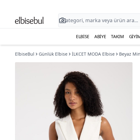
ELBISE
ABIYE
TAKIM
GIYI
ElbiseBul
Günlük Elbise
İLKCET MODA Elbise
Beyaz Min