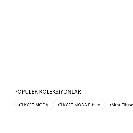
POPÜLER KOLEKSIYONLAR
İLKCET MODA
İLKCET MODA Elbise
Mini Elbis