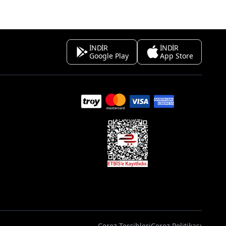
İNDİR
İNDİR
Google Play
App Store
Çerez Tercihleri
Çerez Politikası