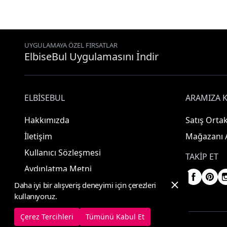
UYGULAMAYA ÖZEL FIRSATLAR
ElbiseBul Uygulamasını İndir
ELBISEBUL
ARAMIZA K
Hakkımızda
Satış Ortak
İletişim
Mağazanı 
Kullanıcı Sözleşmesi
TAKIP ET
Aydınlatma Metni
Daha iyi bir alışveriş deneyimi için çerezleri
kullanıyoruz.
Çerez Tercihleri
Tümünü Kabul Et
© 2025 ElbiseBul -
Her Hakkı Saklıdır