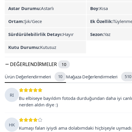
Astar Durumu:
Astarlı
Boy:
Kısa
Ortam:
Şık/Gece
Ek Özellik:
Tüylenm
Sürdürülebilirlik Detayı:
Hayır
Sezon:
Yaz
Kutu Durumu:
Kutusuz
DEĞERLENDIRMELER
10
Ürün Değerlendirmeleri
10
Mağaza Değerlendirmeleri
510
RI
Bu elbiseye bayıldım fotoda durduğundan daha iyi canlısı
nerden aldın diye :)
HK
Kumaşı falan iyiydi ama dolabımdaki hiçbişeyle uymadı