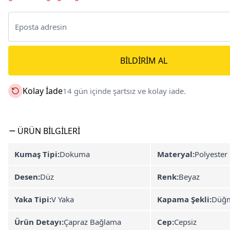
BILDIRIM AL
Kolay İade
14 gün içinde şartsız ve kolay iade.
ÜRÜN BILGILERI
Kumaş Tipi:
Dokuma
Materyal:
Polyester
Desen:
Düz
Renk:
Beyaz
Yaka Tipi:
V Yaka
Kapama Şekli:
Düğm
Ürün Detayı:
Çapraz Bağlama
Cep:
Cepsiz