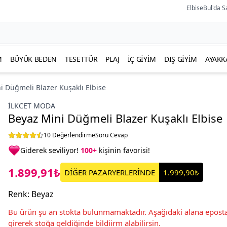
ElbiseBul'da S
M
BÜYÜK BEDEN
TESETTÜR
PLAJ
İÇ GIYIM
DIŞ GIYIM
AYAKK
i Düğmeli Blazer Kuşaklı Elbise
İLKCET MODA
Beyaz Mini Düğmeli Blazer Kuşaklı Elbise
10 Değerlendirme
Soru Cevap
Giderek seviliyor!
100+
kişinin favorisi!
1.899,91₺
DİĞER PAZARYERLERİNDE
1.999,90₺
Renk
:
Beyaz
Bu ürün şu an stokta bulunmamaktadır. Aşağıdaki alana eposta
girerek stoğa geldiğinde bildiirm alabilirsin.