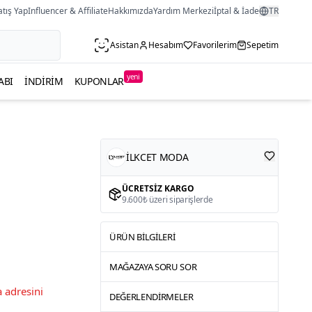
atış Yap
Influencer & Affiliate
Hakkımızda
Yardım Merkezi
İptal & İade
TR
Asistan
Hesabım
Favorilerim
Sepetim
yeni
ABI
İNDIRIM
KUPONLAR
İLKCET MODA
ÜCRETSIZ KARGO
9.600₺ üzeri siparişlerde
ÜRÜN BILGILERI
MAĞAZAYA SORU SOR
 adresini
DEĞERLENDIRMELER