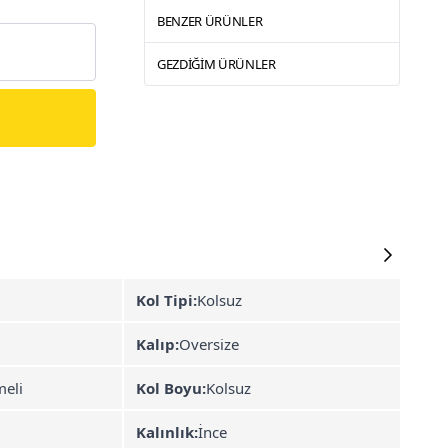
BENZER ÜRÜNLER
GEZDIĞIM ÜRÜNLER
Kol Tipi:
Kolsuz
Kalıp:
Oversize
eli
Kol Boyu:
Kolsuz
Kalınlık:
İnce