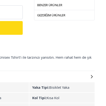
BENZER ÜRÜNLER
GEZDIĞIM ÜRÜNLER
ex Tshirt'i ile tarzınızı yansıtın. Hem rahat hem de şık
Yaka Tipi:
Bisiklet Yaka
a
Kol Tipi:
Kısa Kol