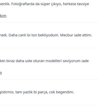
nlik. Fotoğraflarda da süper çıkıyo, herkese tavsiye
akım
medi. Daha canli bi ton bekliyodum. Mecbur iade ettim.
Ben biraz daha uste oturan modelleri seviyorum iade
ım
istirmis. tam yazlik bi parça, cok begendim.