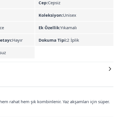
Cep:
Cepsiz
Koleksiyon:
Unisex
ce
Ek Özellik:
Yıkamalı
etayı:
Hayır
Dokuma Tipi:
2 İplik
suz
hem rahat hem şık kombinlenir. Yaz akşamları için süper.