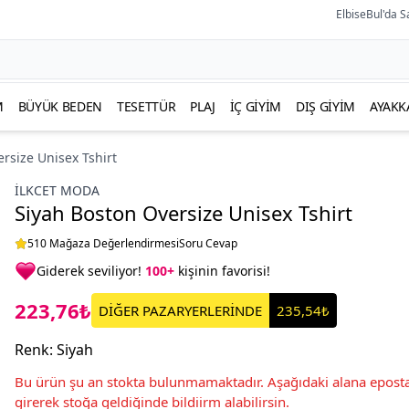
ElbiseBul'da S
M
BÜYÜK BEDEN
TESETTÜR
PLAJ
İÇ GIYIM
DIŞ GIYIM
AYAKK
rsize Unisex Tshirt
İLKCET MODA
Siyah Boston Oversize Unisex Tshirt
510 Mağaza Değerlendirmesi
Soru Cevap
Giderek seviliyor!
100+
kişinin favorisi!
223,76₺
DİĞER PAZARYERLERİNDE
235,54₺
Renk
:
Siyah
Bu ürün şu an stokta bulunmamaktadır. Aşağıdaki alana eposta
girerek stoğa geldiğinde bildiirm alabilirsin.