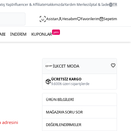
atış Yap
Influencer & Affiliate
Hakkımızda
Yardım Merkezi
İptal & İade
TR
Asistan
Hesabım
Favorilerim
Sepetim
yeni
ABI
İNDIRIM
KUPONLAR
İLKCET MODA
ÜCRETSIZ KARGO
9.600₺ üzeri siparişlerde
ÜRÜN BILGILERI
MAĞAZAYA SORU SOR
 adresini
DEĞERLENDIRMELER