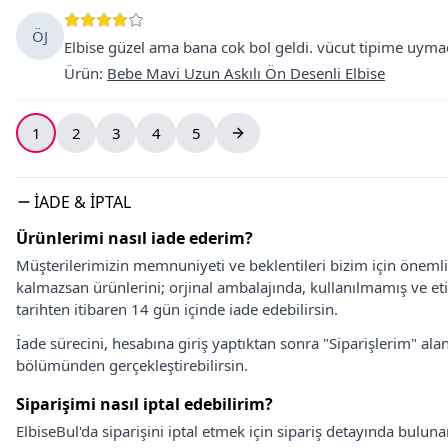
ÖJ
Elbise güzel ama bana cok bol geldi. vücut tipime uyma
Ürün
:
Bebe Mavi Uzun Askılı Ön Desenli Elbise
1
2
3
4
5
İADE & İPTAL
Ürünlerimi nasıl iade ederim?
Müşterilerimizin memnuniyeti ve beklentileri bizim için önem
kalmazsan ürünlerini; orjinal ambalajında, kullanılmamış ve eti
tarihten itibaren 14 gün içinde iade edebilirsin.
İade sürecini, hesabına giriş yaptıktan sonra "Siparişlerim" alan
bölümünden gerçekleştirebilirsin.
Siparişimi nasıl iptal edebilirim?
ElbiseBul'da siparişini iptal etmek için sipariş detayında bulun