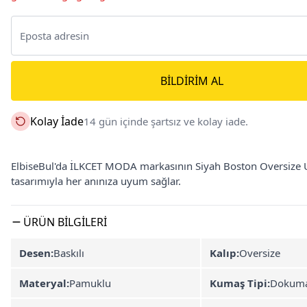
BILDIRIM AL
Kolay İade
14 gün içinde şartsız ve kolay iade.
ElbiseBul'da İLKCET MODA markasının Siyah Boston Oversize Unis
tasarımıyla her anınıza uyum sağlar.
ÜRÜN BILGILERI
Desen:
Baskılı
Kalıp:
Oversize
Materyal:
Pamuklu
Kumaş Tipi:
Dokum