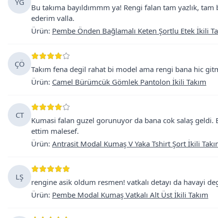
YG
Bu takıma bayıldımmm ya! Rengi falan tam yazlık, tam be
ederim valla.
Ürün
:
Pembe Önden Bağlamalı Keten Şortlu Etek İkili T
ÇÖ
Takım fena degil rahat bi model ama rengi bana hic git
Ürün
:
Camel Bürümcük Gömlek Pantolon İkili Takım
CT
Kumasi falan guzel gorunuyor da bana cok salaş geldi. 
ettim malesef.
Ürün
:
Antrasit Modal Kumaş V Yaka Tshirt Şort İkili Tak
LŞ
rengine asik oldum resmen! vatkalı detayı da havayi deg
Ürün
:
Pembe Modal Kumaş Vatkalı Alt Üst İkili Takım