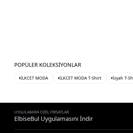
POPÜLER KOLEKSIYONLAR
İLKCET MODA
İLKCET MODA T-Shirt
Siyah T-Sh
UYGULAMAYA ÖZEL FIRSATLAR
ElbiseBul Uygulamasını İndir