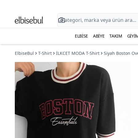
ELBISE
ABIYE
TAKIM
GIYI
ElbiseBul
T-Shirt
İLKCET MODA T-Shirt
Siyah Boston Ove