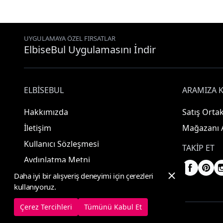
UYGULAMAYA ÖZEL FIRSATLAR
ElbiseBul Uygulamasını İndir
ELBISEBUL
ARAMIZA K
Hakkımızda
Satış Ortak
İletişim
Mağazanı 
Kullanıcı Sözleşmesi
TAKIP ET
Aydınlatma Metni
Daha iyi bir alışveriş deneyimi için çerezleri
kullanıyoruz.
Çerez Tercihleri
Tümünü Kabul Et
© 2025 ElbiseBul -
Her Hakkı Saklıdır