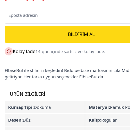
BILDIRIM AL
Kolay İade
14 gün içinde şartsız ve kolay iade.
ElbiseBul ile stilinizi keşfedin! Bidoluelbise markasının Lila Midi 
getiriyor. Her tarza uygun seçenekler ElbiseBul'da.
ÜRÜN BILGILERI
Kumaş Tipi:
Dokuma
Materyal:
Pamuk Po
Desen:
Düz
Kalıp:
Regular