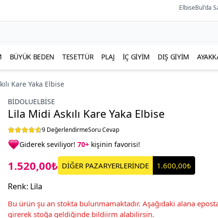
ElbiseBul'da S
M
BÜYÜK BEDEN
TESETTÜR
PLAJ
İÇ GIYIM
DIŞ GIYIM
AYAKK
kılı Kare Yaka Elbise
BIDOLUELBISE
Lila Midi Askılı Kare Yaka Elbise
9 Değerlendirme
Soru Cevap
Giderek seviliyor!
70+
kişinin favorisi!
1.520,00₺
DİĞER PAZARYERLERİNDE
1.600,00₺
Renk
:
Lila
Bu ürün şu an stokta bulunmamaktadır. Aşağıdaki alana eposta
girerek stoğa geldiğinde bildiirm alabilirsin.