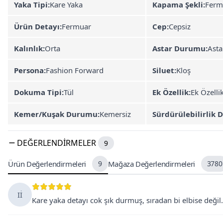
Yaka Tipi:
Kare Yaka
Kapama Şekli:
Ferm
Ürün Detayı:
Fermuar
Cep:
Cepsiz
Kalınlık:
Orta
Astar Durumu:
Asta
Persona:
Fashion Forward
Siluet:
Kloş
Dokuma Tipi:
Tül
Ek Özellik:
Ek Özelli
Kemer/Kuşak Durumu:
Kemersiz
Sürdürülebilirlik D
DEĞERLENDIRMELER
9
Ürün Değerlendirmeleri
9
Mağaza Değerlendirmeleri
3780
Iİ
Kare yaka detayı cok şık durmuş, sıradan bi elbise deği