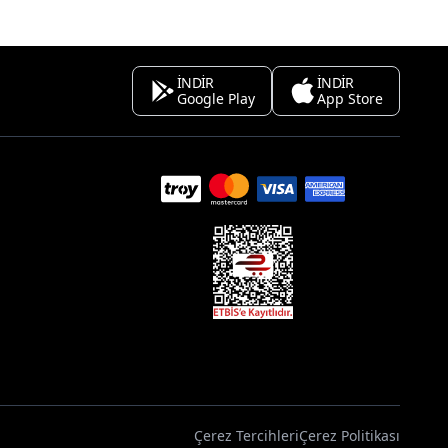
İNDİR
İNDİR
Google Play
App Store
Çerez Tercihleri
Çerez Politikası