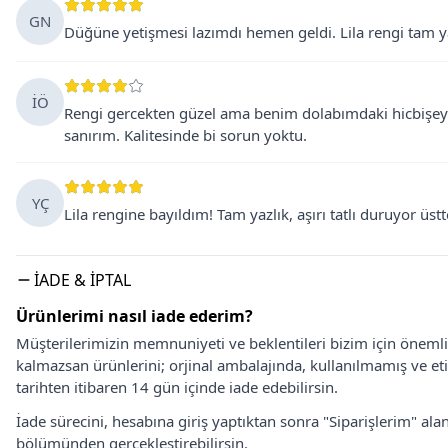
GN
Düğüne yetişmesi lazımdı hemen geldi. Lila rengi tam y
İÖ
Rengi gercekten güzel ama benim dolabımdaki hicbişeyl
sanırım. Kalitesinde bi sorun yoktu.
YÇ
Lila rengine bayıldım! Tam yazlık, aşırı tatlı duruyor üst
İADE & İPTAL
Ürünlerimi nasıl iade ederim?
Müşterilerimizin memnuniyeti ve beklentileri bizim için önem
kalmazsan ürünlerini; orjinal ambalajında, kullanılmamış ve eti
tarihten itibaren 14 gün içinde iade edebilirsin.
İade sürecini, hesabına giriş yaptıktan sonra "Siparişlerim" alan
bölümünden gerçekleştirebilirsin.