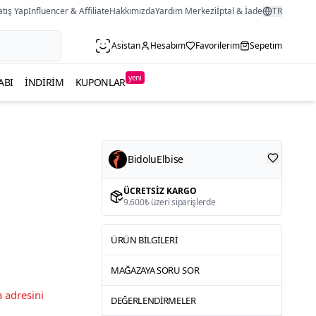
atış Yap
Influencer & Affiliate
Hakkımızda
Yardım Merkezi
İptal & İade
TR
Asistan
Hesabım
Favorilerim
Sepetim
yeni
ABI
İNDIRIM
KUPONLAR
BidoluElbise
ÜCRETSIZ KARGO
9.600₺ üzeri siparişlerde
ÜRÜN BILGILERI
MAĞAZAYA SORU SOR
 adresini
DEĞERLENDIRMELER