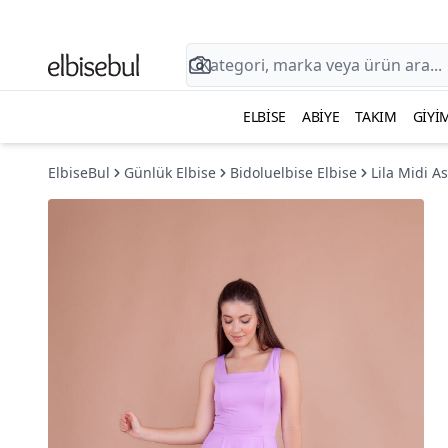
ELBISE
ABIYE
TAKIM
GIYI
ElbiseBul
Günlük Elbise
Bidoluelbise Elbise
Lila Midi As