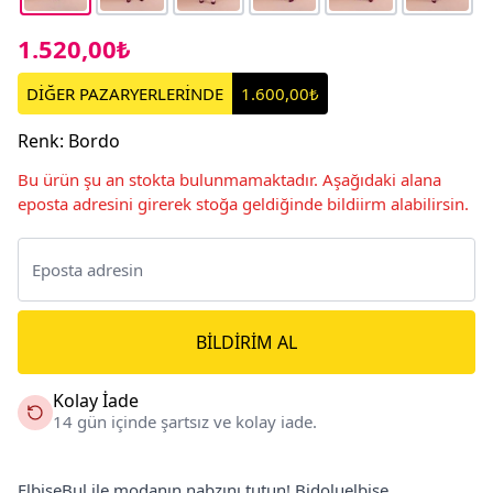
1.520,00₺
DİĞER PAZARYERLERİNDE
1.600,00₺
Renk
:
Bordo
Bu ürün şu an stokta bulunmamaktadır. Aşağıdaki alana
eposta adresini girerek stoğa geldiğinde bildiirm alabilirsin.
BILDIRIM AL
Kolay İade
14 gün içinde şartsız ve kolay iade.
ElbiseBul ile modanın nabzını tutun! Bidoluelbise