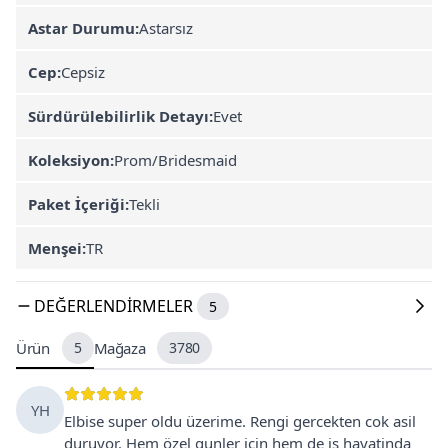
Astar Durumu:
Astarsız
Cep:
Cepsiz
Sürdürülebilirlik Detayı:
Evet
Koleksiyon:
Prom/Bridesmaid
Paket İçeriği:
Tekli
Menşei:
TR
DEĞERLENDIRMELER
5
Ürün
5
Mağaza
3780
YH
Elbise super oldu üzerime. Rengi gercekten cok asil
duruyor. Hem özel gunler icin hem de is hayatinda