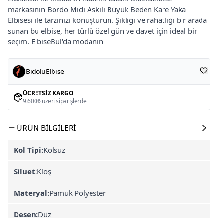
markasının Bordo Midi Askılı Büyük Beden Kare Yaka
Elbisesi ile tarzınızı konuşturun. Şıklığı ve rahatlığı bir arada
sunan bu elbise, her türlü özel gün ve davet için ideal bir
seçim. ElbiseBul'da modanın
BidoluElbise
ÜCRETSIZ KARGO
9.600₺ üzeri siparişlerde
ÜRÜN BILGILERI
Kol Tipi:
Kolsuz
Siluet:
Kloş
Materyal:
Pamuk Polyester
Desen:
Düz