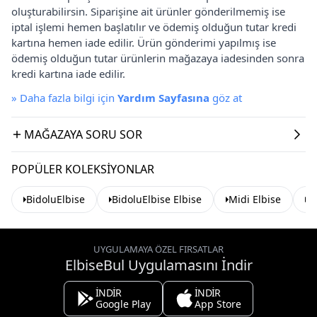
oluşturabilirsin. Siparişine ait ürünler gönderilmemiş ise
iptal işlemi hemen başlatılır ve ödemiş olduğun tutar kredi
kartına hemen iade edilir. Ürün gönderimi yapılmış ise
ödemiş olduğun tutar ürünlerin mağazaya iadesinden sonra
kredi kartına iade edilir.
»
Daha fazla bilgi için
Yardım Sayfasına
göz at
MAĞAZAYA SORU SOR
POPÜLER KOLEKSIYONLAR
BidoluElbise
BidoluElbise Elbise
Midi Elbise
As
UYGULAMAYA ÖZEL FIRSATLAR
ElbiseBul Uygulamasını İndir
İNDİR
İNDİR
Google Play
App Store