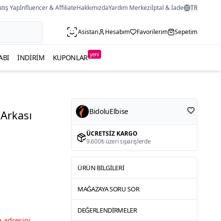
atış Yap
Influencer & Affiliate
Hakkımızda
Yardım Merkezi
İptal & İade
TR
Asistan
Hesabım
Favorilerim
Sepetim
yeni
ABI
İNDIRIM
KUPONLAR
BidoluElbise
Arkası
ÜCRETSIZ KARGO
9.600₺ üzeri siparişlerde
ÜRÜN BILGILERI
MAĞAZAYA SORU SOR
DEĞERLENDIRMELER
 adresini