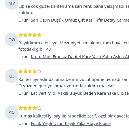
MV
Elbise cok guzel kaliteli ama sari renk bana yakışmadı 
kaldım.
Ürün
:
Sarı Uzun Düşük Omuz Çift Kat Fırfır Detay Carme
OG
Bayıldımm elbiseye! Mezuniyet icin aldım, tam hayal ett
fotodaki gibi. <3
Ürün
:
Krem Midi Fransız Dantel Kare Yaka Kalın Askılı A
Uİ
Kalitesi iyi aslinda, ama benim vucut tipime uymadi sa
O yuzden geri yollamak zorunda kaldim malesef.
Ürün
:
Lacivert Midi Askılı Büyük Beden Kare Yaka Elbise
SA
Kumas kalitesi iyi sayılır. Modelide zarif, özel bir davet
Ürün
:
Fıstık Yeşili Uzun Kayık Yaka Abiye Elbise