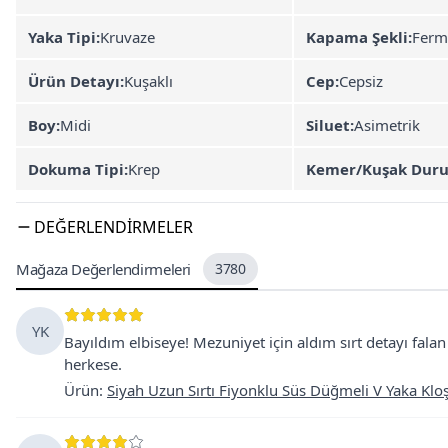
Yaka Tipi:
Kruvaze
Kapama Şekli:
Ferm
Ürün Detayı:
Kuşaklı
Cep:
Cepsiz
Boy:
Midi
Siluet:
Asimetrik
Dokuma Tipi:
Krep
Kemer/Kuşak Dur
DEĞERLENDIRMELER
Mağaza Değerlendirmeleri
3780
YK
Bayıldım elbiseye! Mezuniyet için aldım sırt detayı fala
herkese.
Ürün
:
Siyah Uzun Sırtı Fiyonklu Süs Düğmeli V Yaka Kloş