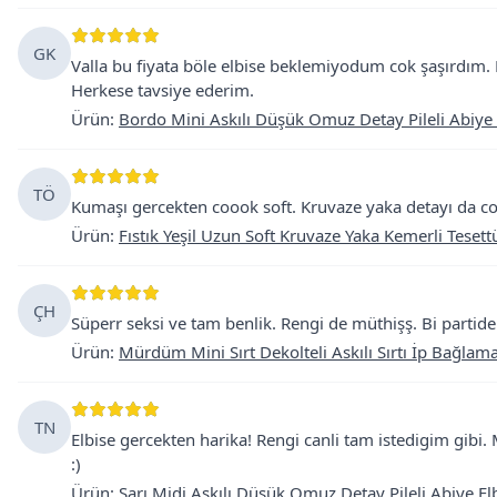
GK
Valla bu fiyata böle elbise beklemiyodum cok şaşırdım.
Herkese tavsiye ederim.
Ürün
:
Bordo Mini Askılı Düşük Omuz Detay Pileli Abiye 
TÖ
Kumaşı gercekten coook soft. Kruvaze yaka detayı da cok
Ürün
:
Fıstık Yeşil Uzun Soft Kruvaze Yaka Kemerli Tesett
ÇH
Süperr seksi ve tam benlik. Rengi de müthişş. Bi parti
Ürün
:
Mürdüm Mini Sırt Dekolteli Askılı Sırtı İp Bağla
TN
Elbise gercekten harika! Rengi canli tam istedigim gibi. 
:)
Ürün
:
Sarı Midi Askılı Düşük Omuz Detay Pileli Abiye El