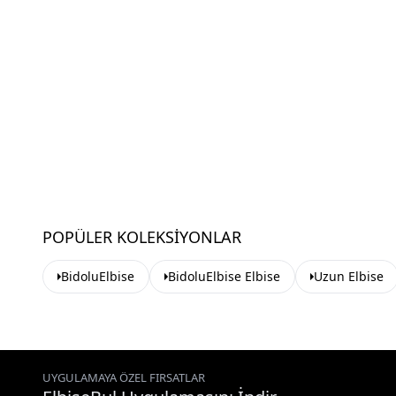
POPÜLER KOLEKSIYONLAR
BidoluElbise
BidoluElbise Elbise
Uzun Elbise
UYGULAMAYA ÖZEL FIRSATLAR