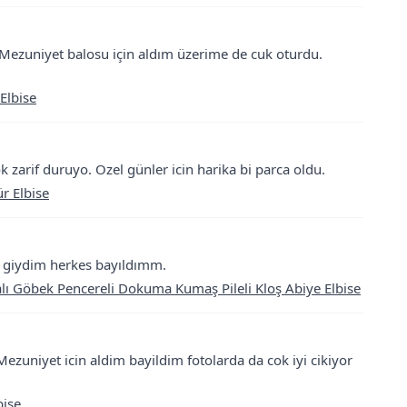
 Mezuniyet balosu için aldım üzerime de cuk oturdu.
Elbise
 zarif duruyo. Ozel günler icin harika bi parca oldu.
ür Elbise
de giydim herkes bayıldımm.
malı Göbek Pencereli Dokuma Kumaş Pileli Kloş Abiye Elbise
Mezuniyet icin aldim bayildim fotolarda da cok iyi cikiyor
bise