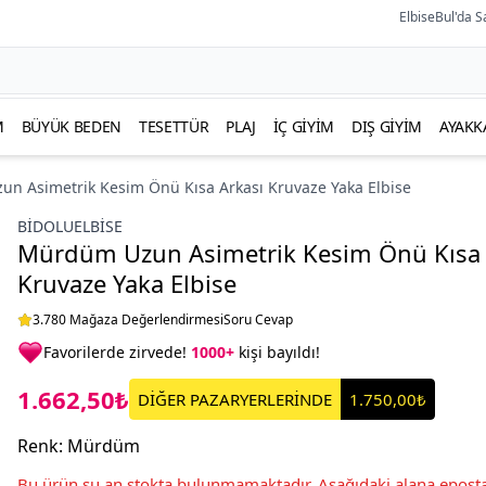
ElbiseBul'da S
M
BÜYÜK BEDEN
TESETTÜR
PLAJ
İÇ GIYIM
DIŞ GIYIM
AYAKK
n Asimetrik Kesim Önü Kısa Arkası Kruvaze Yaka Elbise
BIDOLUELBISE
Mürdüm Uzun Asimetrik Kesim Önü Kısa 
Kruvaze Yaka Elbise
3.780 Mağaza Değerlendirmesi
Soru Cevap
Favorilerde zirvede!
1000+
kişi bayıldı!
1.662,50₺
DİĞER PAZARYERLERİNDE
1.750,00₺
Renk
:
Mürdüm
Bu ürün şu an stokta bulunmamaktadır. Aşağıdaki alana eposta