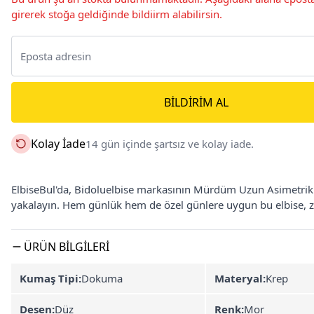
girerek stoğa geldiğinde bildiirm alabilirsin.
BILDIRIM AL
Kolay İade
14 gün içinde şartsız ve kolay iade.
ElbiseBul'da, Bidoluelbise markasının Mürdüm Uzun Asimetrik K
yakalayın. Hem günlük hem de özel günlere uygun bu elbise, zar
ÜRÜN BILGILERI
Kumaş Tipi:
Dokuma
Materyal:
Krep
Desen:
Düz
Renk:
Mor