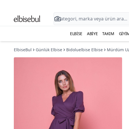
ELBISE
ABIYE
TAKIM
GIYI
ElbiseBul
Günlük Elbise
Bidoluelbise Elbise
Mürdüm Uzu