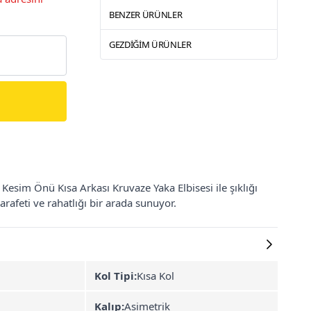
BENZER ÜRÜNLER
GEZDIĞIM ÜRÜNLER
esim Önü Kısa Arkası Kruvaze Yaka Elbisesi ile şıklığı
afeti ve rahatlığı bir arada sunuyor.
Kol Tipi:
Kısa Kol
Kalıp:
Asimetrik