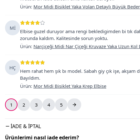
Ürün
:
Mor Midi Bisiklet Yaka Volan Detaylı Büyük Beden
Mİ
Elbise guzel duruyor ama rengi bekledigimden bi tık da
zorunda kaldım. Kalitesinde sorun yoktu.
Ürün
:
Narçiçeği Midi Nar Çiçeği Kruvaze Yaka Uzun Kol D
HÇ
Hem rahat hem şık bı model. Sabah giy çık işe, akşam d
Bayıldım.
Ürün
:
Mor Midi Bisiklet Yaka Krep Elbise
1
2
3
4
5
İADE & İPTAL
Ürünlerimi nasıl iade ederim?