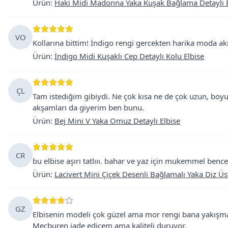
Ürün
:
Haki Midi Madonna Yaka Kuşak Bağlama Detaylı E
VO
Kollarına bittim! İndigo rengi gercekten harika moda akı
Ürün
:
İndigo Midi Kuşaklı Cep Detaylı Kolu Elbise
ÇL
Tam istediğim gibiydi. Ne çok kısa ne de çok uzun, boyu 
akşamları da giyerim ben bunu.
Ürün
:
Bej Mini V Yaka Omuz Detaylı Elbise
CR
bu elbise aşırı tatlııı. bahar ve yaz için mukemmel bence
Ürün
:
Lacivert Mini Çiçek Desenli Bağlamalı Yaka Diz Üs
GZ
Elbisenin modeli çok güzel ama mor rengi bana yakışma
Mecburen iade edicem ama kaliteli duruyor.