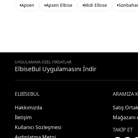
Apsen
Apsen Elbise
Midi Elbise
Sonbaharl
UYGULAMAYA ÖZEL FIRSATLAR
ElbiseBul Uygulamasını İndir
ELBISEBUL
ARAMIZA K
Hakkımızda
Satış Ortak
İletişim
Mağazanı 
Kullanıcı Sözleşmesi
TAKIP ET
Aydınlatma Metni