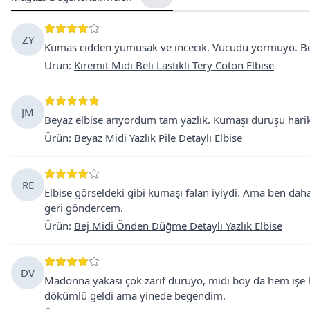
ZY
Kumas cidden yumusak ve incecik. Vucudu yormuyo. Beli l
Ürün
:
Kiremit Midi Beli Lastikli Tery Coton Elbise
JM
Beyaz elbise arıyordum tam yazlık. Kumaşı duruşu har
Ürün
:
Beyaz Midi Yazlık Pile Detaylı Elbise
RE
Elbise görseldeki gibi kumaşı falan iyiydi. Ama ben dah
geri göndercem.
Ürün
:
Bej Midi Önden Düğme Detaylı Yazlık Elbise
DV
Madonna yakası çok zarif duruyo, midi boy da hem işe
dökümlü geldi ama yinede begendim.