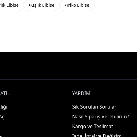
ık Elbise
Kışlık Elbise
Triko Elbise
ATIL
YARDIM
lığı
Sık Sorulan Sorular
Aç
Nasıl Sipariş Verebilirim?
Kargo ve Teslimat
İade, İptal ve Değişim