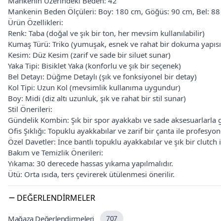
Mankenin Üzerindeki Beden: 42
Mankenin Beden Ölçüleri: Boy: 180 cm, Göğüs: 90 cm, Bel: 8
Ürün Özellikleri:
Renk: Taba (doğal ve şık bir ton, her mevsim kullanılabilir)
Kumaş Türü: Triko (yumuşak, esnek ve rahat bir dokuma yapısı
Kesim: Düz Kesim (zarif ve sade bir siluet sunar)
Yaka Tipi: Bisiklet Yaka (konforlu ve şık bir seçenek)
Bel Detayı: Düğme Detaylı (şık ve fonksiyonel bir detay)
Kol Tipi: Uzun Kol (mevsimlik kullanıma uygundur)
Boy: Midi (diz altı uzunluk, şık ve rahat bir stil sunar)
Stil Önerileri:
Gündelik Kombin: Şık bir spor ayakkabı ve sade aksesuarlarla gün
Ofis Şıklığı: Topuklu ayakkabılar ve zarif bir çanta ile profesyo
Özel Davetler: İnce bantlı topuklu ayakkabılar ve şık bir clutch i
Bakım ve Temizlik Önerileri:
Yıkama: 30 derecede hassas yıkama yapılmalıdır.
Ütü: Orta ısıda, ters çevirerek ütülenmesi önerilir.
DEĞERLENDIRMELER
Mağaza Değerlendirmeleri
707