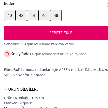
Beden
40
42
44
46
48
SEPETE EKLE
Genellikle 1-3 gün içerisinde kargoya verilir
Kolay İade
14 gün içinde şartsız ve kolay iade.
ElbiseBul'da moda tutkunları için APSEN markalı Taba Midi Uzun 
Şıklık ve konfor bir arada!
ÜRÜN BILGILERI
Ürün Uzunluğu: 105 cm
Manken Bilgileri: