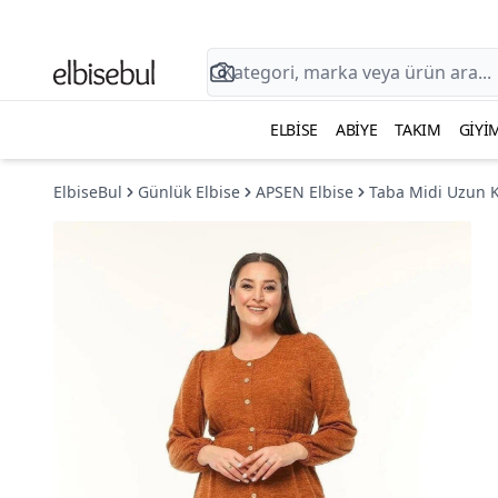
ELBISE
ABIYE
TAKIM
GIYI
ElbiseBul
Günlük Elbise
APSEN Elbise
Taba Midi Uzun K