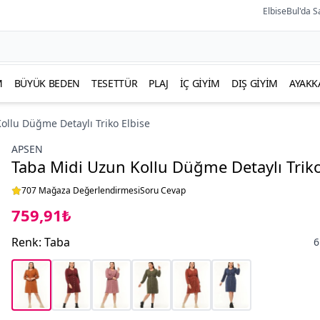
ElbiseBul'da S
M
BÜYÜK BEDEN
TESETTÜR
PLAJ
İÇ GIYIM
DIŞ GIYIM
AYAKK
ollu Düğme Detaylı Triko Elbise
APSEN
Taba Midi Uzun Kollu Düğme Detaylı Triko
707 Mağaza Değerlendirmesi
Soru Cevap
759,91₺
Renk
:
Taba
6