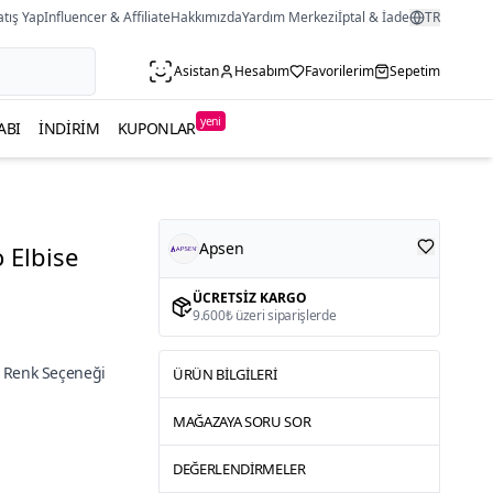
atış Yap
Influencer & Affiliate
Hakkımızda
Yardım Merkezi
İptal & İade
TR
Asistan
Hesabım
Favorilerim
Sepetim
yeni
ABI
İNDIRIM
KUPONLAR
Apsen
 Elbise
ÜCRETSIZ KARGO
9.600₺ üzeri siparişlerde
 Renk Seçeneği
ÜRÜN BILGILERI
MAĞAZAYA SORU SOR
DEĞERLENDIRMELER