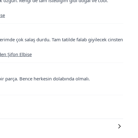
ok özgün. Rengi de tam istediğim gibi dogal ve cool.
ise
imde çok salaş durdu. Tam tatilde falab giyilecek cinsten
en Şifon Elbise
 bir parça. Bence herkesin dolabında olmalı.