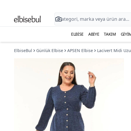
ELBISE
ABIYE
TAKIM
GIYI
ElbiseBul
Günlük Elbise
APSEN Elbise
Lacivert Midi Uzu