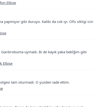
fon Elbise
 yapmiyor gibi duruyo. Kalibi da cok iyi. Ofis sikligi icin
bise
di. Gardırobuma uymadı. Bi de kayık yaka beklğim gibi
k Elbise
bolgesi tam oturmadi. O yuzden iade ettim.
se