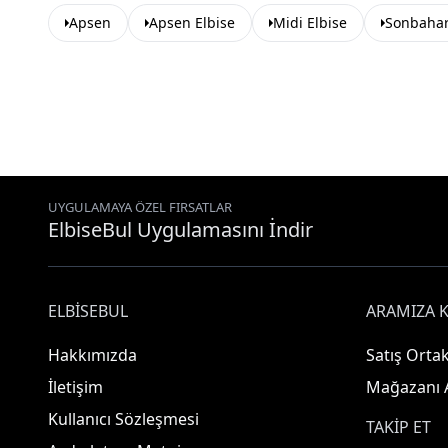
Apsen
Apsen Elbise
Midi Elbise
Sonbaharl
UYGULAMAYA ÖZEL FIRSATLAR
ElbiseBul Uygulamasını İndir
ELBISEBUL
ARAMIZA K
Hakkımızda
Satış Ortak
İletişim
Mağazanı 
Kullanıcı Sözleşmesi
TAKIP ET