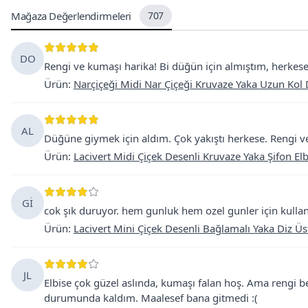
Mağaza Değerlendirmeleri
707
DO
Rengi ve kumaşı harika! Bi düğün için almıştım, herkese
Ürün
:
Narçiçeği Midi Nar Çiçeği Kruvaze Yaka Uzun Kol D
AL
Düğüne giymek için aldım. Çok yakıştı herkese. Rengi ve 
Ürün
:
Lacivert Midi Çiçek Desenli Kruvaze Yaka Şifon Elb
Gİ
cok şık duruyor. hem gunluk hem ozel gunler için kullani
Ürün
:
Lacivert Mini Çiçek Desenli Bağlamalı Yaka Diz Üs
JL
Elbise çok güzel aslında, kumaşı falan hoş. Ama rengi 
durumunda kaldım. Maalesef bana gitmedi :(