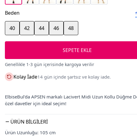
Beden
40
42
44
46
48
SEPETE EKLE
Genellikle 1-3 gün içerisinde kargoya verilir
Kolay İade
14 gün içinde şartsız ve kolay iade.
ElbiseBul'da APSEN markalı Lacivert Midi Uzun Kollu Düğme Deta
özel davetler için ideal seçim!
ÜRÜN BILGILERI
Ürün Uzunluğu: 105 cm