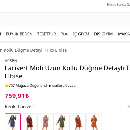
ElbiseBul'da S
M
BÜYÜK BEDEN
TESETTÜR
PLAJ
İÇ GIYIM
DIŞ GIYIM
AYAKK
n Kollu Düğme Detaylı Triko Elbise
APSEN
Lacivert Midi Uzun Kollu Düğme Detaylı T
Elbise
707 Mağaza Değerlendirmesi
Soru Cevap
759,91₺
Renk
:
Lacivert
6