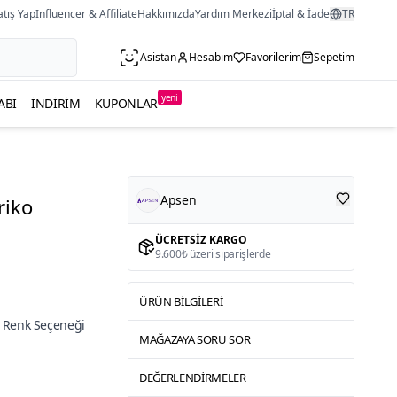
atış Yap
Influencer & Affiliate
Hakkımızda
Yardım Merkezi
İptal & İade
TR
Asistan
Hesabım
Favorilerim
Sepetim
yeni
ABI
İNDIRIM
KUPONLAR
Apsen
riko
ÜCRETSIZ KARGO
9.600₺ üzeri siparişlerde
ÜRÜN BILGILERI
 Renk Seçeneği
MAĞAZAYA SORU SOR
DEĞERLENDIRMELER