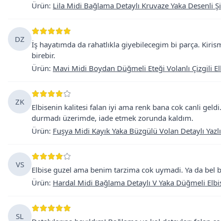
Ürün
:
Lila Midi Bağlama Detaylı Kruvaze Yaka Desenli Şi
DZ
İş hayatımda da rahatlıkla giyebilecegim bi parça. Kirisma
birebir.
Ürün
:
Mavi Midi Boydan Düğmeli Eteği Volanlı Çizgili El
ZK
Elbisenin kalitesi falan iyi ama renk bana cok canli gel
durmadı üzerimde, iade etmek zorunda kaldım.
Ürün
:
Fuşya Midi Kayık Yaka Büzgülü Volan Detaylı Yazlı
VS
Elbise guzel ama benim tarzima cok uymadi. Ya da bel 
Ürün
:
Hardal Midi Bağlama Detaylı V Yaka Düğmeli Elbi
SL