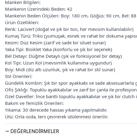
Manken Bilgileri:
Mankenin Üzerindeki Beden: 42
Mankenin Beden Ölçüleri: Boy: 180 cm, Göğüs: 90 cm, Bel: 8
Ürün Özellikleri:
Renk: Lacivert (doğal ve şık bir ton, her mevsim kullanılabilir)
Kumaş Türü: Triko (yumuşak, esnek ve rahat bir dokuma yapısı
Kesim: Düz Kesim (zarif ve sade bir siluet sunar)
Yaka Tipi: Bisiklet Yaka (konforlu ve şık bir seçenek)
Bel Detayı: Düğme Detaylı (şık ve fonksiyonel bir detay)
Kol Tipi: Uzun Kol (mevsimlik kullanıma uygundur)
Boy: Midi (diz altı uzunluk, şık ve rahat bir stil sunar)
Stil Önerileri:
Gündelik Kombin: Şık bir spor ayakkabı ve sade aksesuarlarla gün
Ofis Şıklığı: Topuklu ayakkabılar ve zarif bir çanta ile profesyo
Özel Davetler: İnce bantlı topuklu ayakkabılar ve şık bir clutch i
Bakım ve Temizlik Önerileri:
Yıkama: 30 derecede hassas yıkama yapılmalıdır.
Ütü: Orta ısıda, ters çevirerek ütülenmesi önerilir.
DEĞERLENDIRMELER