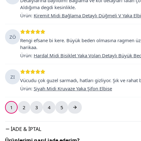
Detalylarına bayıldım! Bağlama ve kol detayları falan ç
Aldığıma degdi kesinlikle.
Ürün
:
Kiremit Midi Bağlama Detaylı Düğmeli V Yaka Elb
ZÖ
Rengi efsane bi kere. Büyük beden olmasına ragmen üzer
harikaa.
Ürün
:
Hardal Midi Bisiklet Yaka Volan Detaylı Büyük Bed
ZI
Vücudu çok guzel sarmadı, hatları gizliyor. Şık ve rahat
Ürün
:
Siyah Midi Kruvaze Yaka Şifon Elbise
1
2
3
4
5
İADE & İPTAL
Ürünlerimi nasıl iade ederim?