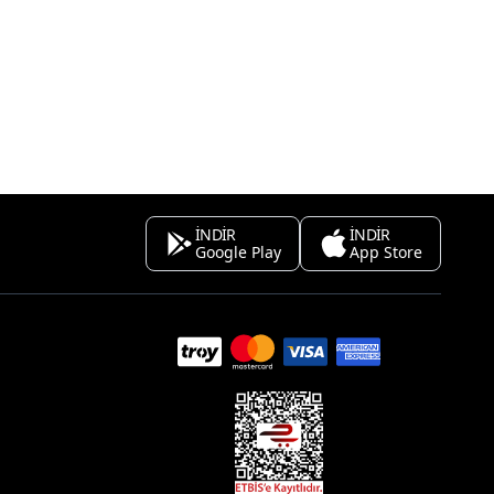
İNDİR
İNDİR
Google Play
App Store