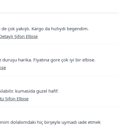
 de çok yakıştı. Kargo da hızlıydı begendim.
etaylı Şifon Elbise
duruşu harika. Fiyatına gore çok iyi bir elbise.
ise
labilir. kumasida guzel hafif.
tü Şifon Elbise
benim dolabımdaki hiç birşeyle uymadı iade etmek