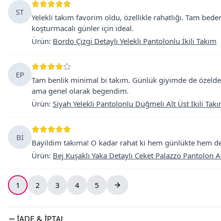
ST
Yelekli takım favorim oldu, özellikle rahatlığı. Tam be
koşturmacalı günler için ideal.
Ürün
:
Bordo Çizgi Detaylı Yelekli Pantolonlu İkili Takım
EP
Tam benlik minimal bi takım. Günlük giyimde de özelde 
ama genel olarak begendim.
Ürün
:
Siyah Yelekli Pantolonlu Düğmeli Alt Üst İkili Tak
Bİ
Bayildim takıma! O kadar rahat ki hem günlükte hem de 
Ürün
:
Bej Kuşaklı Yaka Detaylı Ceket Palazzo Pantolon Al
1
2
3
4
5
İADE & İPTAL