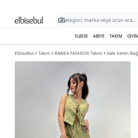
ELBISE
ABIYE
TAKIM
GIYI
ElbiseBul
Takım
RAWEA FASHİON Takım
Haki Keten Bağl