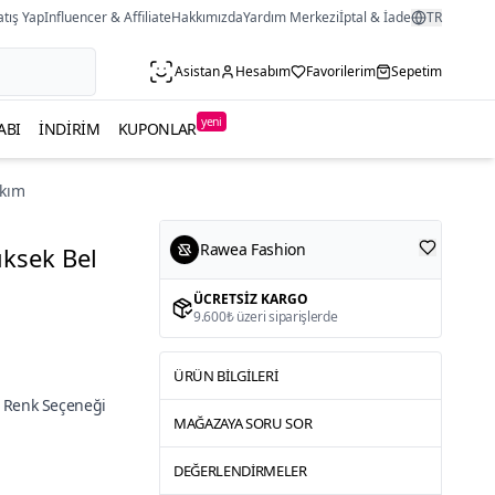
atış Yap
Influencer & Affiliate
Hakkımızda
Yardım Merkezi
İptal & İade
TR
Asistan
Hesabım
Favorilerim
Sepetim
yeni
ABI
İNDIRIM
KUPONLAR
akım
Rawea Fashion
üksek Bel
ÜCRETSIZ KARGO
9.600₺ üzeri siparişlerde
ÜRÜN BILGILERI
 Renk Seçeneği
MAĞAZAYA SORU SOR
DEĞERLENDIRMELER