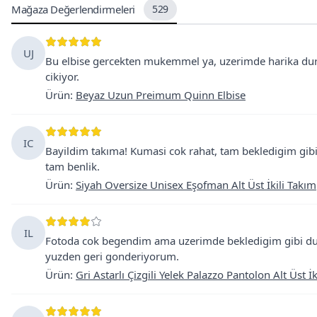
Mağaza Değerlendirmeleri
529
UJ
Bu elbise gercekten mukemmel ya, uzerimde harika durdu
cikiyor.
Ürün
:
Beyaz Uzun Preimum Quinn Elbise
IC
Bayildim takıma! Kumasi cok rahat, tam bekledigim gibi
tam benlik.
Ürün
:
Siyah Oversize Unisex Eşofman Alt Üst İkili Takım
IL
Fotoda cok begendim ama uzerimde bekledigim gibi durm
yuzden geri gonderiyorum.
Ürün
:
Gri Astarlı Çizgili Yelek Palazzo Pantolon Alt Üst İ