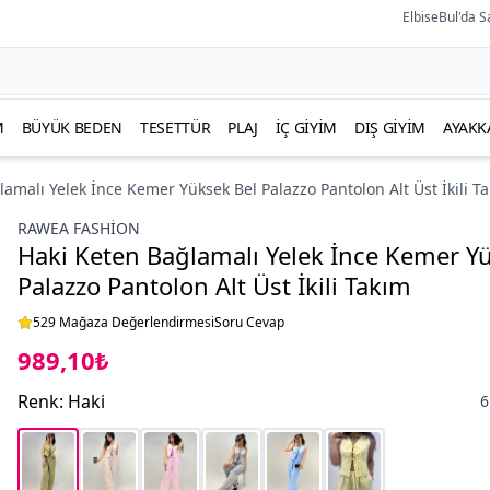
ElbiseBul'da S
M
BÜYÜK BEDEN
TESETTÜR
PLAJ
İÇ GIYIM
DIŞ GIYIM
AYAKK
amalı Yelek İnce Kemer Yüksek Bel Palazzo Pantolon Alt Üst İkili T
RAWEA FASHİON
Haki Keten Bağlamalı Yelek İnce Kemer Y
Palazzo Pantolon Alt Üst İkili Takım
529 Mağaza Değerlendirmesi
Soru Cevap
989,10₺
Renk
:
Haki
6