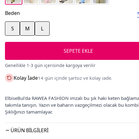
Beden
S
M
L
SEPETE EKLE
Genellikle 1-3 gün içerisinde kargoya verilir
Kolay İade
14 gün içinde şartsız ve kolay iade.
ElbiseBul'da RAWEA FASHİON imzalı bu şık haki keten bağlamalı
takımla tanışın. Yazın ve baharın vazgeçilmezi olacak bu kombin
Şıklığınızı tamamlayac
ÜRÜN BILGILERI