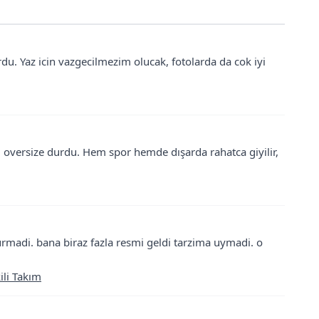
. Yaz icin vazgecilmezim olucak, fotolarda da cok iyi
 oversize durdu. Hem spor hemde dışarda rahatca giyilir,
adi. bana biraz fazla resmi geldi tarzima uymadi. o
kili Takım