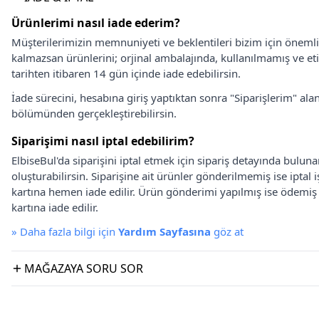
Ürünlerimi nasıl iade ederim?
Müşterilerimizin memnuniyeti ve beklentileri bizim için önem
kalmazsan ürünlerini; orjinal ambalajında, kullanılmamış ve eti
tarihten itibaren 14 gün içinde iade edebilirsin.
İade sürecini, hesabına giriş yaptıktan sonra "Siparişlerim" alan
bölümünden gerçekleştirebilirsin.
Siparişimi nasıl iptal edebilirim?
ElbiseBul'da siparişini iptal etmek için sipariş detayında bulun
oluşturabilirsin. Siparişine ait ürünler gönderilmemiş ise iptal
kartına hemen iade edilir. Ürün gönderimi yapılmış ise ödemi
kartına iade edilir.
»
Daha fazla bilgi için
Yardım Sayfasına
göz at
MAĞAZAYA SORU SOR