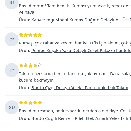
IÜ
Bayıldımmm! Tam benlik. Kumaşı yumuşacık, rengi de 
ve havalı.
Ürün
:
Kahverengi Modal Kumaş Düğme Detaylı Alt Üst İ
ÇS
Kumaşı çok rahat ve kesimi harika. Ofis için aldım, çok ş
Ürün
:
Pembe Kuşaklı Yaka Detaylı Ceket Palazzo Pantolon
EY
Takım güzel ama benim tarzıma çok uymadı. Daha salaş 
kusura bakmayın.
Ürün
:
Bordo Çizgi Detaylı Yelekli Pantolonlu İkili Takım
GU
Bayıldım resmen, herkes sordu nerden aldın diye. Çok far
Ürün
:
Bordo Çizgili Kemerli Pileli Etek Astarlı Yelek İkili