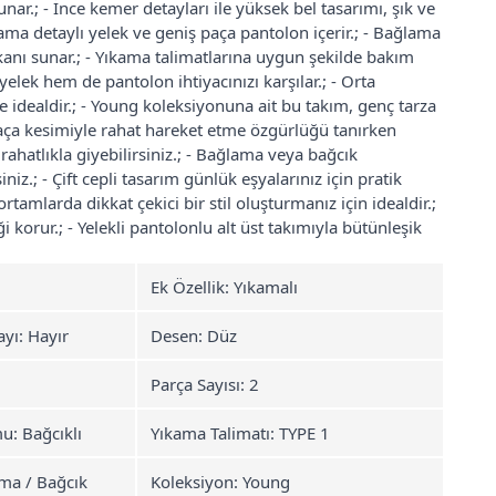
r.; - İnce kemer detayları ile yüksek bel tasarımı, şık ve
ma detaylı yelek ve geniş paça pantolon içerir.; - Bağlama
mkanı sunar.; - Yıkama talimatlarına uygun şekilde bakım
yelek hem de pantolon ihtiyacınızı karşılar.; - Orta
 idealdir.; - Young koleksiyonuna ait bu takım, genç tarza
ş paça kesimiyle rahat hareket etme özgürlüğü tanırken
u rahatlıkla giyebilirsiniz.; - Bağlama veya bağcık
z.; - Çift cepli tasarım günlük eşyalarınız için pratik
tamlarda dikkat çekici bir stil oluşturmanız için idealdir.;
ği korur.; - Yelekli pantolonlu alt üst takımıyla bütünleşik
Ek Özellik: Yıkamalı
ayı: Hayır
Desen: Düz
Parça Sayısı: 2
: Bağcıklı
Yıkama Talimatı: TYPE 1
ma / Bağcık
Koleksiyon: Young