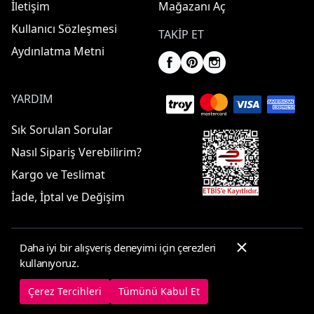
İletişim
Mağazanı Aç
Kullanıcı Sözleşmesi
TAKIP ET
Aydınlatma Metni
YARDIM
Sık Sorulan Sorular
Nasıl Sipariş Verebilirim?
Kargo ve Teslimat
İade, İptal ve Değişim
Daha iyi bir alışveriş deneyimi için çerezleri
© 2025 ElbiseBul -
Her Hakkı Saklıdır
kullanıyoruz.
Çerez Tercihleri
Çerez Politikası
Çerez Tercihleri
Tümünü Kabul Et