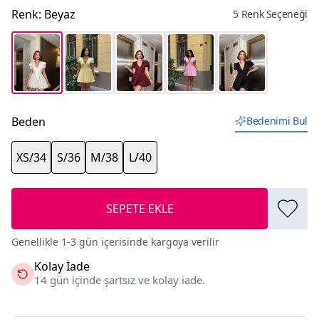
Renk
:
Beyaz
5 Renk Seçeneği
Beden
Bedenimi Bul
XS/34
S/36
M/38
L/40
SEPETE EKLE
Genellikle 1-3 gün içerisinde kargoya verilir
Kolay İade
14 gün içinde şartsız ve kolay iade.