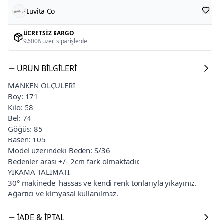
Luvita Co
ÜCRETSIZ KARGO
9.600₺ üzeri siparişlerde
ÜRÜN BILGILERI
MANKEN ÖLÇÜLERİ
Boy: 171
Kilo: 58
Bel: 74
Göğüs: 85
Basen: 105
Model üzerindeki Beden: S/36
Bedenler arası +/- 2cm fark olmaktadır.
YIKAMA TALİMATI
30° makinede hassas ve kendi renk tonlarıyla yıkayınız.
Ağartıcı ve kimyasal kullanılmaz.
İADE & İPTAL