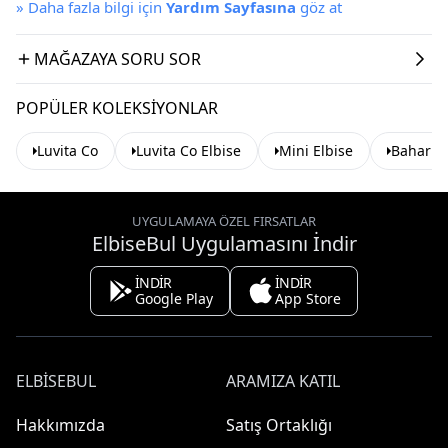
»
Daha fazla bilgi için
Yardım Sayfasına
göz at
MAĞAZAYA SORU SOR
POPÜLER KOLEKSIYONLAR
Luvita Co
Luvita Co Elbise
Mini Elbise
Baharlık
UYGULAMAYA ÖZEL FIRSATLAR
ElbiseBul Uygulamasını İndir
İNDİR
İNDİR
Google Play
App Store
ELBISEBUL
ARAMIZA KATIL
Hakkımızda
Satış Ortaklığı