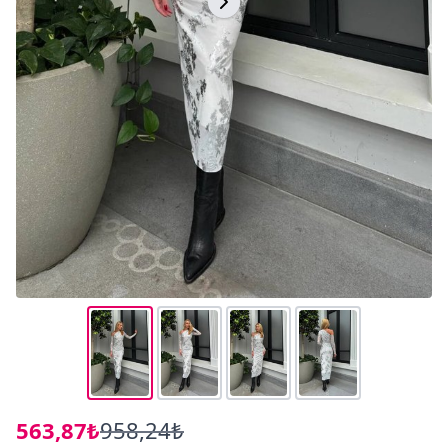
563,87₺
958,24₺