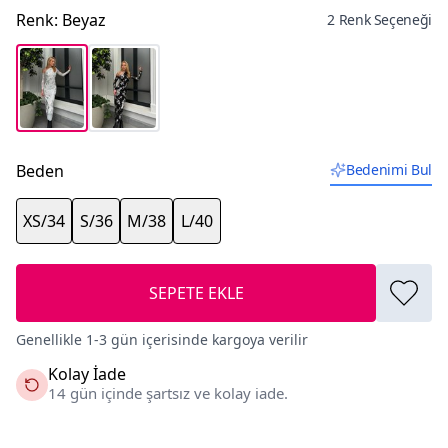
Renk
:
Beyaz
2 Renk Seçeneği
Beden
Bedenimi Bul
XS/34
S/36
M/38
L/40
SEPETE EKLE
Genellikle 1-3 gün içerisinde kargoya verilir
Kolay İade
14 gün içinde şartsız ve kolay iade.