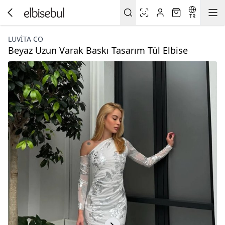
TR
LUVITA CO
Beyaz Uzun Varak Baskı Tasarım Tül Elbise