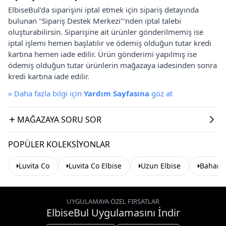
ElbiseBul'da siparişini iptal etmek için sipariş detayında
bulunan "Sipariş Destek Merkezi"'nden iptal talebi
oluşturabilirsin. Siparişine ait ürünler gönderilmemiş ise
iptal işlemi hemen başlatılır ve ödemiş olduğun tutar kredi
kartına hemen iade edilir. Ürün gönderimi yapılmış ise
ödemiş olduğun tutar ürünlerin mağazaya iadesinden sonra
kredi kartına iade edilir.
»
Daha fazla bilgi için
Yardım Sayfasına
göz at
MAĞAZAYA SORU SOR
POPÜLER KOLEKSIYONLAR
Luvita Co
Luvita Co Elbise
Uzun Elbise
Baharlı
UYGULAMAYA ÖZEL FIRSATLAR
ElbiseBul Uygulamasını İndir