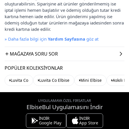
oluşturabilirsin. Siparişine ait ürünler gönderilmemiş ise
iptal işlemi hemen başlatılır ve ödemiş olduğun tutar kredi
kartına hemen iade edilir. Ürün gönderimi yapılmış ise
ödemiş olduğun tutar ürünlerin mağazaya iadesinden sonra
kredi kartına iade edilir.
»
Daha fazla bilgi için
Yardım Sayfasına
göz at
MAĞAZAYA SORU SOR
POPÜLER KOLEKSIYONLAR
Luvita Co
Luvita Co Elbise
Mini Elbise
Askılı El
UYGULAMAYA ÖZEL FIRSATLAR
ElbiseBul Uygulamasını İndir
İNDİR
İNDİR
Google Play
App Store