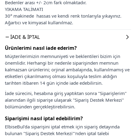
Bedenler arası +/- 2cm fark olmaktadır.
YIKAMA TALİMATI
30° makinede hassas ve kendi renk tonlarıyla yıkayınız.
Ağartıcı ve kimyasal kullanılmaz.
İADE & İPTAL
Ürünlerimi nasıl iade ederim?
Müşterilerimizin memnuniyeti ve beklentileri bizim için
önemlidir. Herhangi bir nedenle siparişinden memnun
kalmazsan ürünlerini; orjinal ambalajında, kullanılmamış ve
etiketleri çıkarılmamış olması koşuluyla teslim aldığın
tarihten itibaren 14 gün içinde iade edebilirsin.
İade sürecini, hesabına giriş yaptıktan sonra "Siparişlerim"
alanından ilgili siparişe ulaşarak "Sipariş Destek Merkezi"
bölümünden gerçekleştirebilirsin.
Siparişimi nasıl iptal edebilirim?
ElbiseBul'da siparişini iptal etmek için sipariş detayında
bulunan "Sipariş Destek Merkezi"'nden iptal talebi