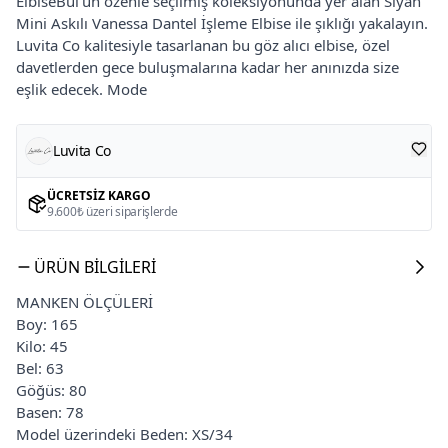
ElbiseBul'un özenle seçilmiş koleksiyonunda yer alan Siyah
Mini Askılı Vanessa Dantel İşleme Elbise ile şıklığı yakalayın.
Luvita Co kalitesiyle tasarlanan bu göz alıcı elbise, özel
davetlerden gece buluşmalarına kadar her anınızda size
eşlik edecek. Mode
Luvita Co
ÜCRETSIZ KARGO
9.600₺ üzeri siparişlerde
ÜRÜN BILGILERI
MANKEN ÖLÇÜLERİ
Boy: 165
Kilo: 45
Bel: 63
Göğüs: 80
Basen: 78
Model üzerindeki Beden: XS/34