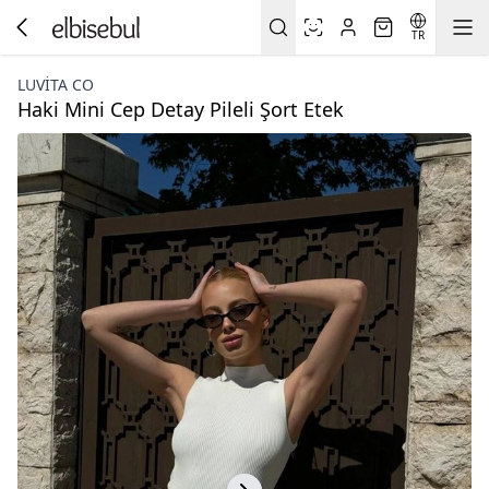
TR
LUVITA CO
Haki Mini Cep Detay Pileli Şort Etek