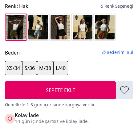
Renk
:
Haki
5 Renk Seçeneği
Beden
Bedenimi Bul
XS/34
S/36
M/38
L/40
SEPETE EKLE
Genellikle 1-3 gün içerisinde kargoya verilir
Kolay İade
14 gün içinde şartsız ve kolay iade.