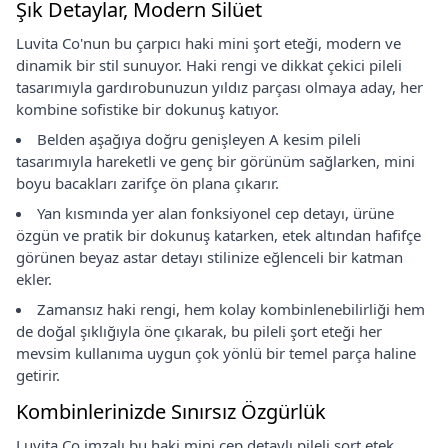
Şık Detaylar, Modern Silüet
Luvita Co'nun bu çarpıcı haki mini şort eteği, modern ve
dinamik bir stil sunuyor. Haki rengi ve dikkat çekici pileli
tasarımıyla gardırobunuzun yıldız parçası olmaya aday, her
kombine sofistike bir dokunuş katıyor.
Belden aşağıya doğru genişleyen A kesim pileli
tasarımıyla hareketli ve genç bir görünüm sağlarken, mini
boyu bacakları zarifçe ön plana çıkarır.
Yan kısmında yer alan fonksiyonel cep detayı, ürüne
özgün ve pratik bir dokunuş katarken, etek altından hafifçe
görünen beyaz astar detayı stilinize eğlenceli bir katman
ekler.
Zamansız haki rengi, hem kolay kombinlenebilirliği hem
de doğal şıklığıyla öne çıkarak, bu pileli şort eteği her
mevsim kullanıma uygun çok yönlü bir temel parça haline
getirir.
Kombinlerinizde Sınırsız Özgürlük
Luvita Co imzalı bu haki mini cep detaylı pileli şort etek,