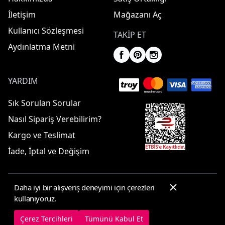
İletişim
Mağazanı Aç
Kullanıcı Sözleşmesi
TAKIP ET
Aydınlatma Metni
YARDIM
Sık Sorulan Sorular
Nasıl Sipariş Verebilirim?
Kargo ve Teslimat
İade, İptal ve Değişim
Daha iyi bir alışveriş deneyimi için çerezleri
© 2025 ElbiseBul -
Her Hakkı Saklıdır
kullanıyoruz.
Çerez Tercihleri
Çerez Politikası
Çerez Tercihleri
Tümünü Kabul Et