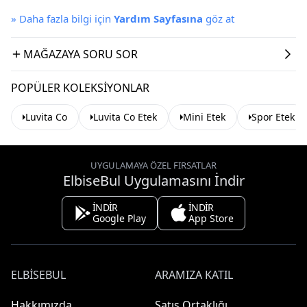
»
Daha fazla bilgi için
Yardım Sayfasına
göz at
MAĞAZAYA SORU SOR
POPÜLER KOLEKSIYONLAR
Luvita Co
Luvita Co Etek
Mini Etek
Spor Etek
UYGULAMAYA ÖZEL FIRSATLAR
ElbiseBul Uygulamasını İndir
İNDİR
İNDİR
Google Play
App Store
ELBISEBUL
ARAMIZA KATIL
Hakkımızda
Satış Ortaklığı