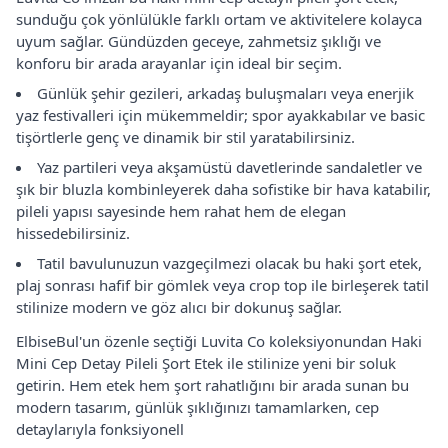
sunduğu çok yönlülükle farklı ortam ve aktivitelere kolayca
uyum sağlar. Gündüzden geceye, zahmetsiz şıklığı ve
konforu bir arada arayanlar için ideal bir seçim.
Günlük şehir gezileri, arkadaş buluşmaları veya enerjik
yaz festivalleri için mükemmeldir; spor ayakkabılar ve basic
tişörtlerle genç ve dinamik bir stil yaratabilirsiniz.
Yaz partileri veya akşamüstü davetlerinde sandaletler ve
şık bir bluzla kombinleyerek daha sofistike bir hava katabilir,
pileli yapısı sayesinde hem rahat hem de elegan
hissedebilirsiniz.
Tatil bavulunuzun vazgeçilmezi olacak bu haki şort etek,
plaj sonrası hafif bir gömlek veya crop top ile birleşerek tatil
stilinize modern ve göz alıcı bir dokunuş sağlar.
ElbiseBul'un özenle seçtiği Luvita Co koleksiyonundan Haki
Mini Cep Detay Pileli Şort Etek ile stilinize yeni bir soluk
getirin. Hem etek hem şort rahatlığını bir arada sunan bu
modern tasarım, günlük şıklığınızı tamamlarken, cep
detaylarıyla fonksiyonell