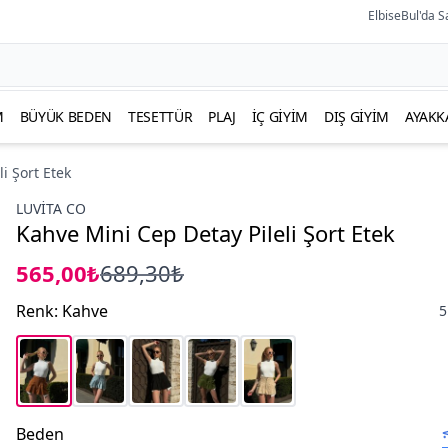
ElbiseBul'da S
M
BÜYÜK BEDEN
TESETTÜR
PLAJ
İÇ GIYIM
DIŞ GIYIM
AYAKK
i Şort Etek
LUVITA CO
Kahve Mini Cep Detay Pileli Şort Etek
565,00₺
689,30₺
Renk
:
Kahve
5
Beden