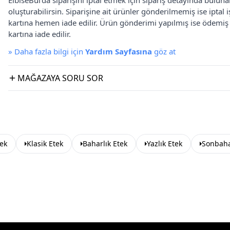
ElbiseBul'da siparişini iptal etmek için sipariş detayında bulun
oluşturabilirsin. Siparişine ait ürünler gönderilmemiş ise iptal
kartına hemen iade edilir. Ürün gönderimi yapılmış ise ödemi
kartına iade edilir.
»
Daha fazla bilgi için
Yardım Sayfasına
göz at
MAĞAZAYA SORU SOR
ek
Klasik Etek
Baharlık Etek
Yazlık Etek
Sonbaha