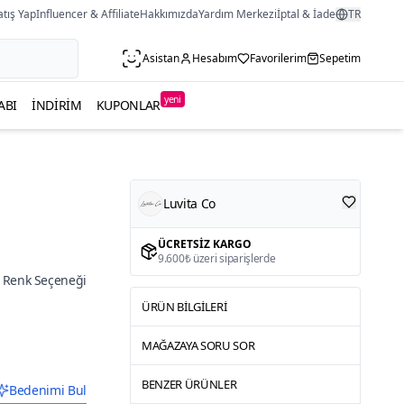
atış Yap
Influencer & Affiliate
Hakkımızda
Yardım Merkezi
İptal & İade
TR
Asistan
Hesabım
Favorilerim
Sepetim
yeni
ABI
İNDIRIM
KUPONLAR
Luvita Co
ÜCRETSIZ KARGO
9.600₺ üzeri siparişlerde
 Renk Seçeneği
ÜRÜN BILGILERI
MAĞAZAYA SORU SOR
BENZER ÜRÜNLER
Bedenimi Bul