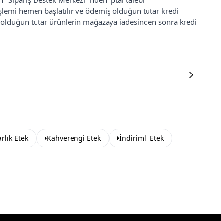
an "Sipariş Destek Merkezi"'nden iptal talebi
 işlemi hemen başlatılır ve ödemiş olduğun tutar kredi
ş olduğun tutar ürünlerin mağazaya iadesinden sonra kredi
rlık Etek
Kahverengi Etek
İndirimli Etek