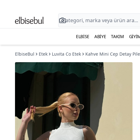
ELBISE
ABIYE
TAKIM
GIYI
ElbiseBul
Etek
Luvita Co Etek
Kahve Mini Cep Detay Pilel