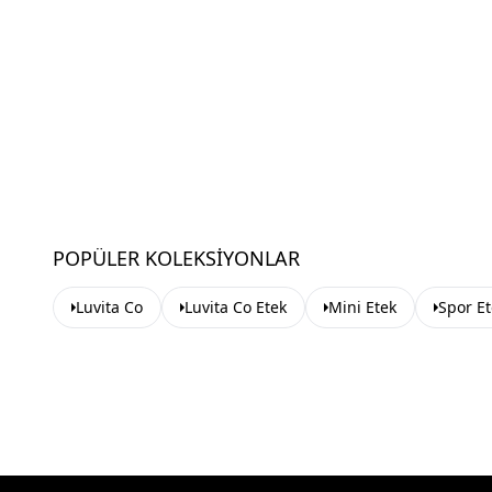
POPÜLER KOLEKSIYONLAR
Luvita Co
Luvita Co Etek
Mini Etek
Spor Et