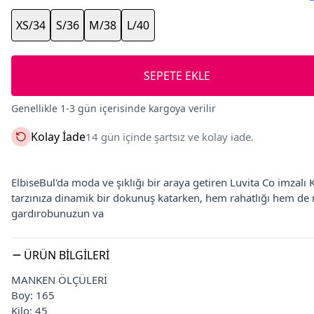
XS/34
S/36
M/38
L/40
SEPETE EKLE
Genellikle 1-3 gün içerisinde kargoya verilir
Kolay İade
14 gün içinde şartsız ve kolay iade.
ElbiseBul'da moda ve şıklığı bir araya getiren Luvita Co imzalı 
tarzınıza dinamik bir dokunuş katarken, hem rahatlığı hem de
gardırobunuzun va
ÜRÜN BILGILERI
MANKEN ÖLÇÜLERİ
Boy: 165
Kilo: 45