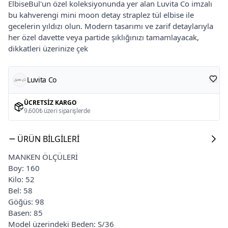
ElbiseBul'un özel koleksiyonunda yer alan Luvita Co imzalı
bu kahverengi mini moon detay straplez tül elbise ile
gecelerin yıldızı olun. Modern tasarımı ve zarif detaylarıyla
her özel davette veya partide şıklığınızı tamamlayacak,
dikkatleri üzerinize çek
Luvita Co
ÜCRETSIZ KARGO
9.600₺ üzeri siparişlerde
ÜRÜN BILGILERI
MANKEN ÖLÇÜLERİ
Boy: 160
Kilo: 52
Bel: 58
Göğüs: 98
Basen: 85
Model üzerindeki Beden: S/36