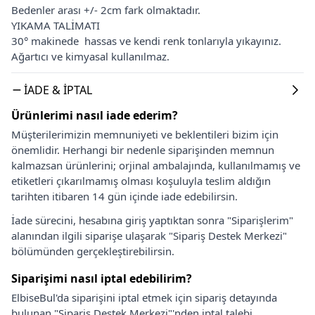
Bedenler arası +/- 2cm fark olmaktadır.
YIKAMA TALİMATI
30° makinede hassas ve kendi renk tonlarıyla yıkayınız.
Ağartıcı ve kimyasal kullanılmaz.
İADE & İPTAL
Ürünlerimi nasıl iade ederim?
Müşterilerimizin memnuniyeti ve beklentileri bizim için
önemlidir. Herhangi bir nedenle siparişinden memnun
kalmazsan ürünlerini; orjinal ambalajında, kullanılmamış ve
etiketleri çıkarılmamış olması koşuluyla teslim aldığın
tarihten itibaren 14 gün içinde iade edebilirsin.
İade sürecini, hesabına giriş yaptıktan sonra "Siparişlerim"
alanından ilgili siparişe ulaşarak "Sipariş Destek Merkezi"
bölümünden gerçekleştirebilirsin.
Siparişimi nasıl iptal edebilirim?
ElbiseBul'da siparişini iptal etmek için sipariş detayında
bulunan "Sipariş Destek Merkezi"'nden iptal talebi