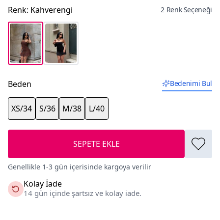
Renk
:
Kahverengi
2 Renk Seçeneği
Beden
Bedenimi Bul
XS/34
S/36
M/38
L/40
SEPETE EKLE
Genellikle 1-3 gün içerisinde kargoya verilir
Kolay İade
14 gün içinde şartsız ve kolay iade.