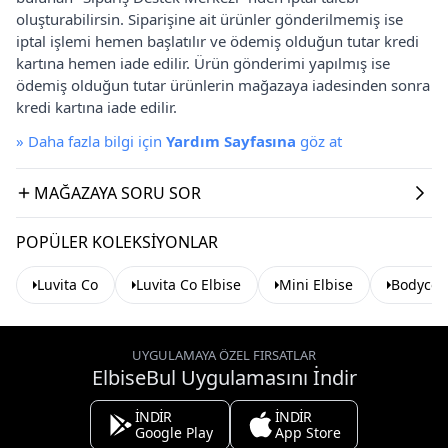
oluşturabilirsin. Siparişine ait ürünler gönderilmemiş ise
iptal işlemi hemen başlatılır ve ödemiş olduğun tutar kredi
kartına hemen iade edilir. Ürün gönderimi yapılmış ise
ödemiş olduğun tutar ürünlerin mağazaya iadesinden sonra
kredi kartına iade edilir.
»
Daha fazla bilgi için
Yardım Sayfasına
göz at
MAĞAZAYA SORU SOR
POPÜLER KOLEKSIYONLAR
Luvita Co
Luvita Co Elbise
Mini Elbise
Bodycon
UYGULAMAYA ÖZEL FIRSATLAR
ElbiseBul Uygulamasını İndir
İNDİR
İNDİR
Google Play
App Store