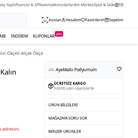
atış Yap
Influencer & Affiliate
Hakkımızda
Yardım Merkezi
İptal & İade
TR
Asistan
Hesabım
Favorilerim
Sepetim
yeni
ABI
İNDIRIM
KUPONLAR
alın Ökçeli Alçak Ökçe
Ayakkabı Podyumum
 Kalın
ÜCRETSIZ KARGO
9.600₺ üzeri siparişlerde
ÜRÜN BILGILERI
MAĞAZAYA SORU SOR
 adresini
BENZER ÜRÜNLER