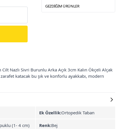
GEZDIĞIM ÜRÜNLER
ilt Nazlı Sivri Burunlu Arka Açık 3cm Kalın Ökçeli Alçak
zarafet katacak bu şık ve konforlu ayakkabı, modern
Ek Özellik:
Ortopedik Taban
puklu (1- 4 cm)
Renk:
Bej