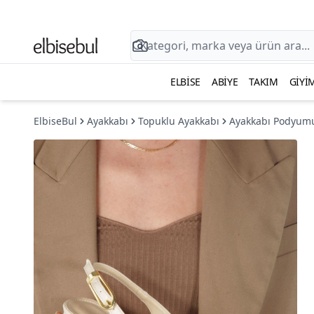
ELBISE
ABIYE
TAKIM
GIYI
ElbiseBul
Ayakkabı
Topuklu Ayakkabı
Ayakkabı Podyum