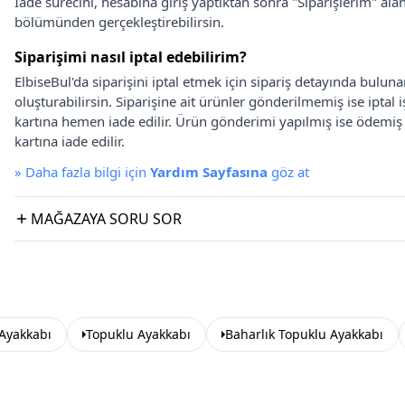
İade sürecini, hesabına giriş yaptıktan sonra "Siparişlerim" alan
bölümünden gerçekleştirebilirsin.
Siparişimi nasıl iptal edebilirim?
ElbiseBul'da siparişini iptal etmek için sipariş detayında bulun
oluşturabilirsin. Siparişine ait ürünler gönderilmemiş ise iptal
kartına hemen iade edilir. Ürün gönderimi yapılmış ise ödemi
kartına iade edilir.
»
Daha fazla bilgi için
Yardım Sayfasına
göz at
MAĞAZAYA SORU SOR
Ayakkabı
Topuklu Ayakkabı
Baharlık Topuklu Ayakkabı