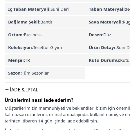
İç Taban Materyali:
Suni Deri
Taban Materyali:
Ne
Bağlama Şekli:
Bantlı
Saya Materyali:
Ru
Ortam:
Business
Desen:
Düz
Koleksiyon:
Tesettür Giyim
Ürün Detayı:
Suni D
Menşei:
TR
Kutu Durumu:
Kutu
Sezon:
Tüm Sezonlar
İADE & İPTAL
Ürünlerimi nasıl iade ederim?
Müşterilerimizin memnuniyeti ve beklentileri bizim için önem
kalmazsan ürünlerini; orjinal ambalajında, kullanılmamış ve eti
tarihten itibaren 14 gün içinde iade edebilirsin.