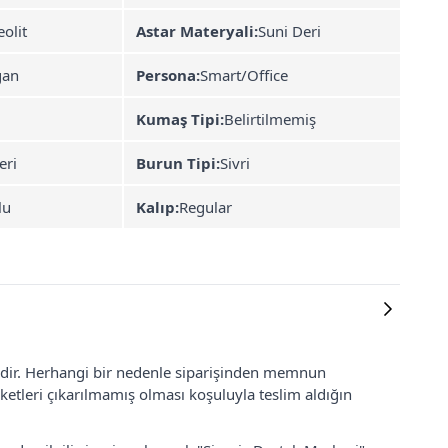
olit
Astar Materyali:
Suni Deri
gan
Persona:
Smart/Office
Kumaş Tipi:
Belirtilmemiş
eri
Burun Tipi:
Sivri
lu
Kalıp:
Regular
lidir. Herhangi bir nedenle siparişinden memnun
ketleri çıkarılmamış olması koşuluyla teslim aldığın