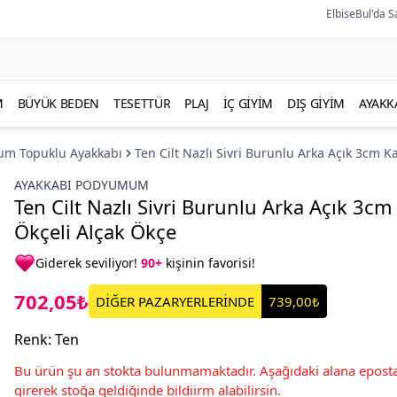
ElbiseBul'da S
M
BÜYÜK BEDEN
TESETTÜR
PLAJ
İÇ GIYIM
DIŞ GIYIM
AYAKK
um Topuklu Ayakkabı
Ten Cilt Nazlı Sivri Burunlu Arka Açık 3cm K
AYAKKABI PODYUMUM
Ten Cilt Nazlı Sivri Burunlu Arka Açık 3cm
Ökçeli Alçak Ökçe
Giderek seviliyor!
90+
kişinin favorisi!
702,05₺
DİĞER PAZARYERLERİNDE
739,00₺
Renk
:
Ten
Bu ürün şu an stokta bulunmamaktadır. Aşağıdaki alana eposta
girerek stoğa geldiğinde bildiirm alabilirsin.