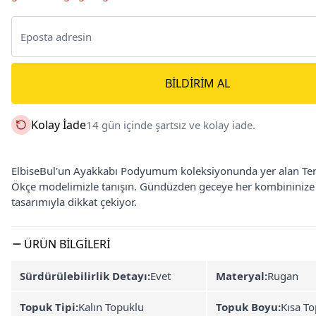
BILDIRIM AL
Kolay İade
14 gün içinde şartsız ve kolay iade.
ElbiseBul'un Ayakkabı Podyumum koleksiyonunda yer alan Ten C
Ökçe modelimizle tanışın. Gündüzden geceye her kombininize 
tasarımıyla dikkat çekiyor.
ÜRÜN BILGILERI
Sürdürülebilirlik Detayı:
Evet
Materyal:
Rugan
Topuk Tipi:
Kalın Topuklu
Topuk Boyu:
Kısa To