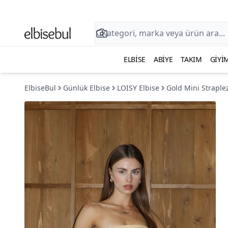
ELBISE
ABIYE
TAKIM
GIYI
ElbiseBul
Günlük Elbise
LOISY Elbise
Gold Mini Straplez