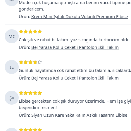
Modeli çok hoşuma gitmişti ama benim vücut tipime pek 
gondericem.
Ürün
:
Krem Mini Işıltılı Dokulu Volanlı Premium Elbise
MC
Cok şık ve rahat bi takim. yaz sicaginda kurtaricim oldu
Ürün
:
Bej Yarasa Kollu Ceketli Pantolon İkili Takım
IE
Günlük hayatımda cok rahat ettim bu takımla. sıcaklarda 
Ürün
:
Bej Yarasa Kollu Ceketli Pantolon İkili Takım
ŞV
Elbise gercekten cok şık duruyor üzerimde. Hem işe giy
begendim resmen!
Ürün
:
Siyah Uzun Kare Yaka Kalın Askılı Tasarım Elbise