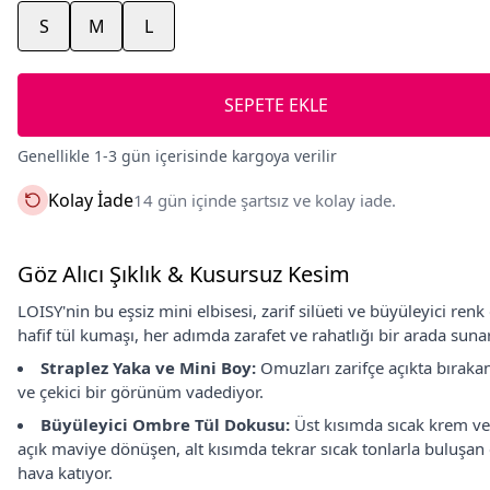
S
M
L
SEPETE EKLE
Genellikle 1-3 gün içerisinde kargoya verilir
Kolay İade
14 gün içinde şartsız ve kolay iade.
Göz Alıcı Şıklık & Kusursuz Kesim
LOISY'nin bu eşsiz mini elbisesi, zarif silüeti ve büyüleyici ren
hafif tül kumaşı, her adımda zarafet ve rahatlığı bir arada suna
Straplez Yaka ve Mini Boy:
Omuzları zarifçe açıkta bıraka
ve çekici bir görünüm vadediyor.
Büyüleyici Ombre Tül Dokusu:
Üst kısımda sıcak krem ve a
açık maviye dönüşen, alt kısımda tekrar sıcak tonlarla buluşan 
hava katıyor.