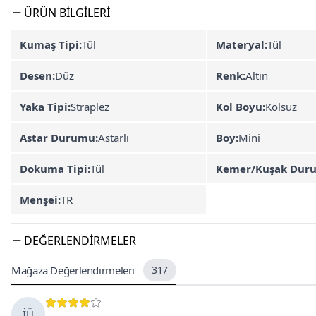
ÜRÜN BILGILERI
Kumaş Tipi:
Tül
Materyal:
Tül
Desen:
Düz
Renk:
Altın
Yaka Tipi:
Straplez
Kol Boyu:
Kolsuz
Astar Durumu:
Astarlı
Boy:
Mini
Dokuma Tipi:
Tül
Kemer/Kuşak Dur
Menşei:
TR
DEĞERLENDIRMELER
Mağaza Değerlendirmeleri
317
İÜ