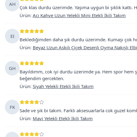
AH
Çok klas durdu üzerimde. Yaşıma uygun bi şıklık kattı. 
Ürün
:
Acı Kahve Uzun Yelekli Mini Etekli İkili Takım
EI
Beklediğimden daha şık durdu üzerimde. Kumaşı çok ho
Ürün
:
Beyaz Uzun Askılı Çiçek Desenli Oyma Nakışlı Elb
GH
Bayıldımm, cok iyi durdu üzerimde ya. Hem spor hem şı
beğendim gercekten.
Ürün
:
Siyah Yelekli Etekli İkili Takım
FK
Sade ve şık bi takım. Farklı aksesuarlarla cok guzel kom
Ürün
:
Mavi Yelekli Etekli İkili Takım