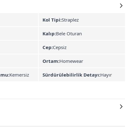
Kol Tipi:
Straplez
Kalıp:
Bele Oturan
Cep:
Cepsiz
Ortam:
Homewear
umu:
Kemersiz
Sürdürülebilirlik Detayı:
Hayır