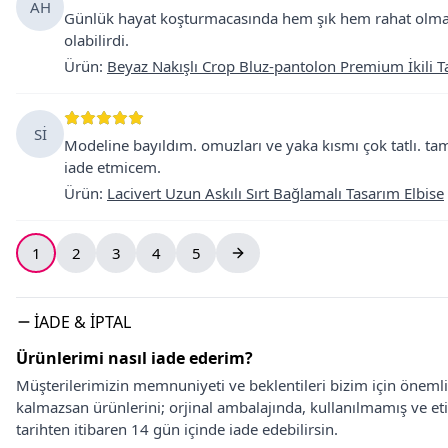
AH
Günlük hayat koşturmacasında hem şık hem rahat olmak
olabilirdi.
Ürün
:
Beyaz Nakışlı Crop Bluz-pantolon Premium İkili 
Sİ
Modeline bayıldım. omuzları ve yaka kısmı çok tatlı. tam 
iade etmicem.
Ürün
:
Lacivert Uzun Askılı Sırt Bağlamalı Tasarım Elbise
1
2
3
4
5
İADE & İPTAL
Ürünlerimi nasıl iade ederim?
Müşterilerimizin memnuniyeti ve beklentileri bizim için önem
kalmazsan ürünlerini; orjinal ambalajında, kullanılmamış ve eti
tarihten itibaren 14 gün içinde iade edebilirsin.