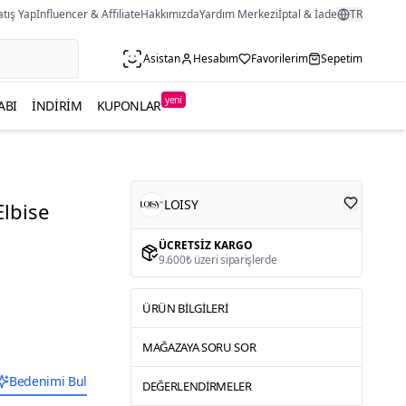
atış Yap
Influencer & Affiliate
Hakkımızda
Yardım Merkezi
İptal & İade
TR
Asistan
Hesabım
Favorilerim
Sepetim
yeni
ABI
İNDIRIM
KUPONLAR
LOISY
Elbise
ÜCRETSIZ KARGO
9.600₺ üzeri siparişlerde
ÜRÜN BILGILERI
MAĞAZAYA SORU SOR
Bedenimi Bul
DEĞERLENDIRMELER