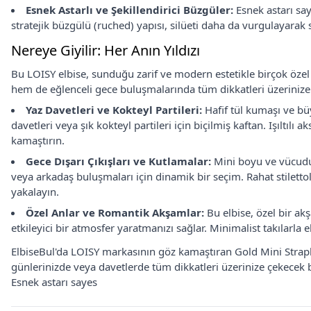
Esnek Astarlı ve Şekillendirici Büzgüler:
Esnek astarı sa
stratejik büzgülü (ruched) yapısı, silüeti daha da vurgulayarak s
Nereye Giyilir: Her Anın Yıldızı
Bu LOISY elbise, sunduğu zarif ve modern estetikle birçok özel 
hem de eğlenceli gece buluşmalarında tüm dikkatleri üzerinize
Yaz Davetleri ve Kokteyl Partileri:
Hafif tül kumaşı ve bü
davetleri veya şık kokteyl partileri için biçilmiş kaftan. Işıltıl
kamaştırın.
Gece Dışarı Çıkışları ve Kutlamalar:
Mini boyu ve vücudu
veya arkadaş buluşmaları için dinamik bir seçim. Rahat stilett
yakalayın.
Özel Anlar ve Romantik Akşamlar:
Bu elbise, özel bir a
etkileyici bir atmosfer yaratmanızı sağlar. Minimalist takılarla e
ElbiseBul'da LOISY markasının göz kamaştıran Gold Mini Straplez
günlerinizde veya davetlerde tüm dikkatleri üzerinize çekecek bu
Esnek astarı sayes