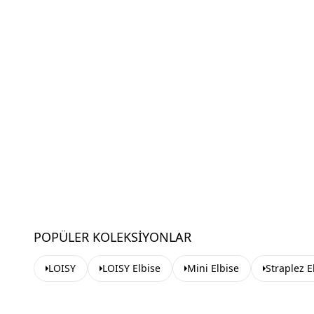
POPÜLER KOLEKSIYONLAR
LOISY
LOISY Elbise
Mini Elbise
Straplez E