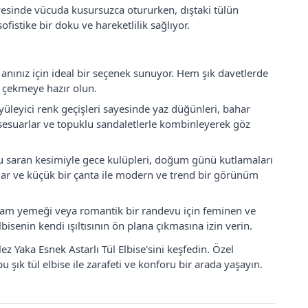
yesinde vücuda kusursuzca otururken, dıştaki tülün
ofistike bir doku ve hareketlilik sağlıyor.
anınız için ideal bir seçenek sunuyor. Hem şık davetlerde
 çekmeye hazır olun.
yüleyici renk geçişleri sayesinde yaz düğünleri, bahar
ı aksesuarlar ve topuklu sandaletlerle kombinleyerek göz
 saran kesimiyle gece kulüpleri, doğum günü kutlamaları
olar ve küçük bir çanta ile modern ve trend bir görünüm
kşam yemeği veya romantik bir randevu için feminen ve
lbisenin kendi ışıltısının ön plana çıkmasına izin verin.
 Yaka Esnek Astarlı Tül Elbise'sini keşfedin. Özel
 şık tül elbise ile zarafeti ve konforu bir arada yaşayın.