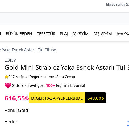
ElbiseBul'da S
M
BÜYÜK BEDEN
TESETTÜR
PLAJ
İÇ GIYIM
DIŞ GIYIM
AYAKK
 Yaka Esnek Astarlı Tül Elbise
LOISY
Gold Mini Straplez Yaka Esnek Astarlı Tül 
317 Mağaza Değerlendirmesi
Soru Cevap
Giderek seviliyor!
100+
kişinin favorisi!
616,55₺
DİĞER PAZARYERLERİNDE
649,00₺
Renk
:
Gold
Beden