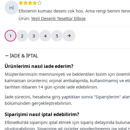
Hİ
Elbisenin kumasi deseni cok hos. Ama rengi benim tenime
Ürün
:
Yeşil Desenli Tesettür Elbise
1
2
3
4
5
İADE & İPTAL
Ürünlerimi nasıl iade ederim?
Müşterilerimizin memnuniyeti ve beklentileri bizim için önem
kalmazsan ürünlerini; orjinal ambalajında, kullanılmamış ve eti
tarihten itibaren 14 gün içinde iade edebilirsin.
İade sürecini, hesabına giriş yaptıktan sonra "Siparişlerim" alan
bölümünden gerçekleştirebilirsin.
Siparişimi nasıl iptal edebilirim?
ElbiseBul'da siparişini iptal etmek için sipariş detayında bulun
oluşturabilirsin. Siparişine ait ürünler gönderilmemiş ise iptal