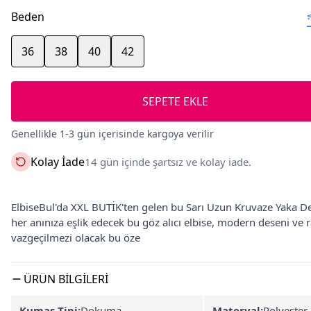
Beden
36
38
40
42
SEPETE EKLE
Genellikle 1-3 gün içerisinde kargoya verilir
Kolay İade
14 gün içinde şartsız ve kolay iade.
ElbiseBul'da XXL BUTİK'ten gelen bu Sarı Uzun Kruvaze Yaka De
her anınıza eşlik edecek bu göz alıcı elbise, modern deseni ve
vazgeçilmezi olacak bu öze
ÜRÜN BILGILERI
Kumaş Tipi:
Dokuma
Materyal:
Polyester