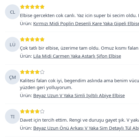
CL
Elbise gercekten cok canlı. Yaz icin super bi secim oldu.
Ürün
:
Kırmızı Midi Poplin Desenli Kare Yaka Gipeli Elbis
LÜ
Çok tatlı bir elbise, üzerime tam oldu. Omuz kısmı falan
Ürün
:
Lila Midi Carmen Yaka Astarlı Şifon Elbise
ÇM
Kalitesi falan cok iyi, begendim aslında ama benim vücu
yüzden geri yolluyorum.
Ürün
:
Beyaz Uzun V Yaka Simli Işıltılı Abiye Elbise
TI
Davet için tercih ettim. Rengi ve duruşu gayet şık. V yak
Ürün
:
Beyaz Uzun Önü Arkası V Yaka Sim Detaylı Tül Abi