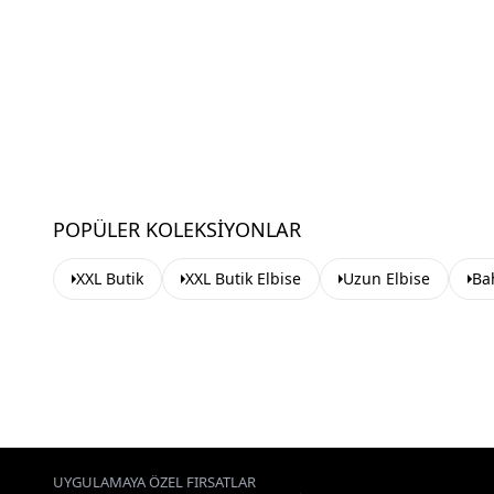
POPÜLER KOLEKSIYONLAR
XXL Butik
XXL Butik Elbise
Uzun Elbise
Bah
UYGULAMAYA ÖZEL FIRSATLAR