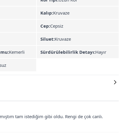
Kalıp:
Kruvaze
Cep:
Cepsiz
Siluet:
Kruvaze
umu:
Kemerli
Sürdürülebilirlik Detayı:
Hayır
suz
lmıştım tam istediğim gibi oldu. Rengi de çok canlı.