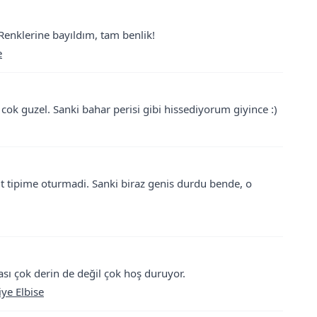
 Renklerine bayıldım, tam benlik!
e
 cok guzel. Sanki bahar perisi gibi hissediyorum giyince :)
t tipime oturmadi. Sanki biraz genis durdu bende, o
ası çok derin de değil çok hoş duruyor.
ye Elbise