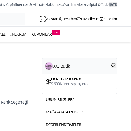
atış Yap
Influencer & Affiliate
Hakkımızda
Yardım Merkezi
İptal & İade
TR
Asistan
Hesabım
Favorilerim
Sepetim
yeni
ABI
İNDIRIM
KUPONLAR
XXL Butik
ÜCRETSIZ KARGO
9.600₺ üzeri siparişlerde
ÜRÜN BILGILERI
 Renk Seçeneği
MAĞAZAYA SORU SOR
DEĞERLENDIRMELER