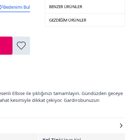
BENZER ÜRÜNLER
Bedenimi Bul
GEZDIĞIM ÜRÜNLER
senli Elbise ile şıklığınızı tamamlayın. Gündüzden geceye
 rahat kesimiyle dikkat çekiyor. Gardırobunuzun
Kol Tipi:
Uzun Kol