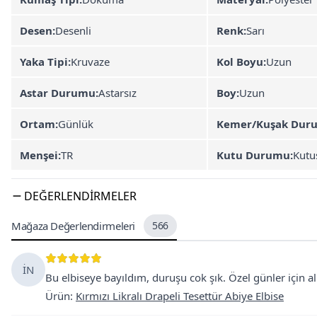
Desen:
Desenli
Renk:
Sarı
Yaka Tipi:
Kruvaze
Kol Boyu:
Uzun
Astar Durumu:
Astarsız
Boy:
Uzun
Ortam:
Günlük
Kemer/Kuşak Dur
Menşei:
TR
Kutu Durumu:
Kutu
DEĞERLENDIRMELER
Mağaza Değerlendirmeleri
566
İN
Bu elbiseye bayıldım, duruşu cok şık. Özel günler için a
Ürün
:
Kırmızı Likralı Drapeli Tesettür Abiye Elbise