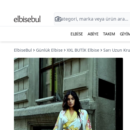
ELBISE
ABIYE
TAKIM
GIYI
ElbiseBul
Günlük Elbise
XXL BUTİK Elbise
Sarı Uzun Kru