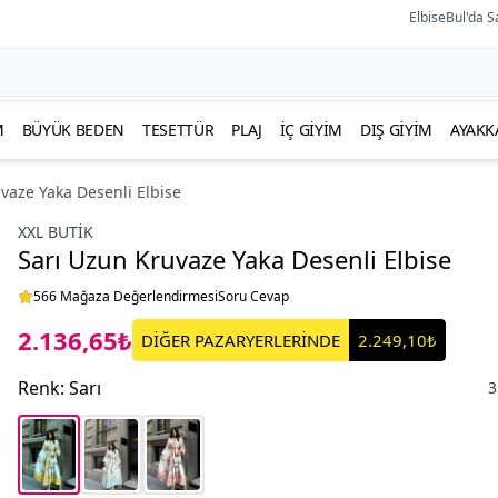
ElbiseBul'da S
M
BÜYÜK BEDEN
TESETTÜR
PLAJ
İÇ GIYIM
DIŞ GIYIM
AYAKK
vaze Yaka Desenli Elbise
XXL BUTİK
Sarı Uzun Kruvaze Yaka Desenli Elbise
566 Mağaza Değerlendirmesi
Soru Cevap
2.136,65₺
DİĞER PAZARYERLERİNDE
2.249,10₺
Renk
:
Sarı
3