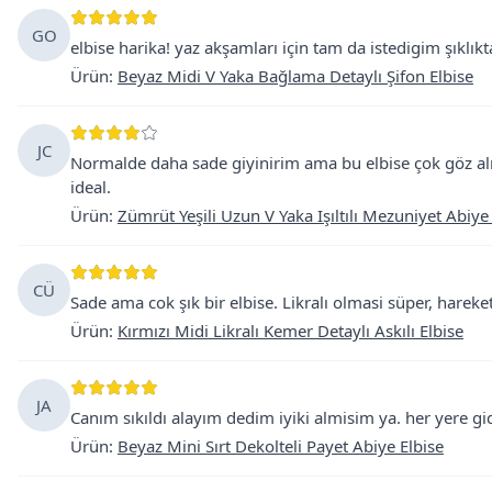
GO
elbise harika! yaz akşamları için tam da istedigim şıklık
Ürün
:
Beyaz Midi V Yaka Bağlama Detaylı Şifon Elbise
JC
Normalde daha sade giyinirim ama bu elbise çok göz alıcı
ideal.
Ürün
:
Zümrüt Yeşili Uzun V Yaka Işıltılı Mezuniyet Abiye
CÜ
Sade ama cok şık bir elbise. Likralı olmasi süper, harek
Ürün
:
Kırmızı Midi Likralı Kemer Detaylı Askılı Elbise
JA
Canım sıkıldı alayım dedim iyiki almisim ya. her yere 
Ürün
:
Beyaz Mini Sırt Dekolteli Payet Abiye Elbise