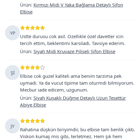
Ürün
:
Kırmızı Midi V Yaka Bağlama Detaylı Şifon
Elbise
YP
Ustte durusu cok asil. Ozellıkle özel davetler icin
tercih ettim, beklentimi karsiladi. Tavsiye ederim.
Ürün
:
Siyah Midi Kruvaze Piliseli Şifon Elbise
Şİ
Elbise cok guzel kaliteli ama benim tarzima pek
uymadi. Ya da vucut tipime tam oturmdi bilmiyorum.
Mecbur iade edicem, uzgunum.
Ürün
:
Siyah Kuşaklı Düğme Detaylı Uzun Tesettür
Abiye Elbise
JY
Rahatına düşkün biriyimdir, bu elbise tam benlik çıktı.
Viskon kumaş mis gibi, terletmez. Hem şık hem