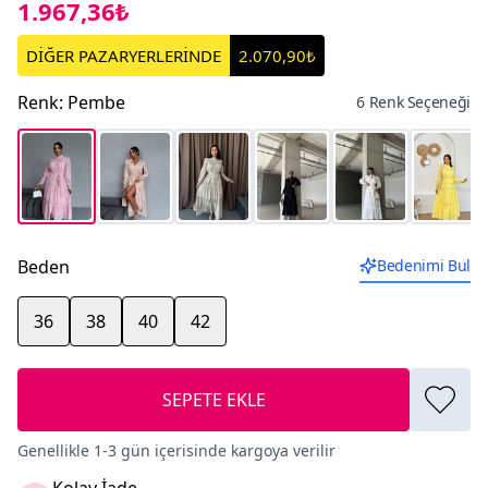
1.967,36₺
DİĞER PAZARYERLERİNDE
2.070,90₺
Renk
:
Pembe
6 Renk Seçeneği
Beden
Bedenimi Bul
36
38
40
42
SEPETE EKLE
Genellikle 1-3 gün içerisinde kargoya verilir
Kolay İade