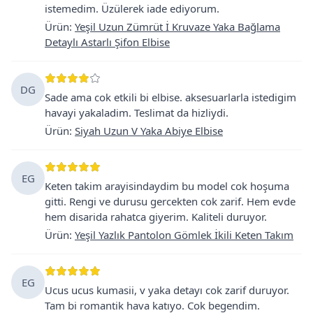
istemedim. Üzülerek iade ediyorum.
Ürün
:
Yeşil Uzun Zümrüt İ Kruvaze Yaka Bağlama
Detaylı Astarlı Şifon Elbise
DG
Sade ama cok etkili bi elbise. aksesuarlarla istedigim
havayi yakaladim. Teslimat da hizliydi.
Ürün
:
Siyah Uzun V Yaka Abiye Elbise
EG
Keten takim arayisindaydim bu model cok hoşuma
gitti. Rengi ve durusu gercekten cok zarif. Hem evde
hem disarida rahatca giyerim. Kaliteli duruyor.
Ürün
:
Yeşil Yazlık Pantolon Gömlek İkili Keten Takım
EG
Ucus ucus kumasii, v yaka detayı cok zarif duruyor.
Tam bi romantik hava katıyo. Cok begendim.