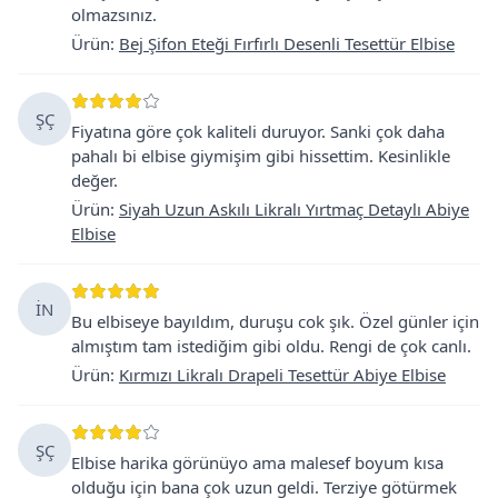
olmazsınız.
Ürün
:
Bej Şifon Eteği Fırfırlı Desenli Tesettür Elbise
ŞÇ
Fiyatına göre çok kaliteli duruyor. Sanki çok daha
pahalı bi elbise giymişim gibi hissettim. Kesinlikle
değer.
Ürün
:
Siyah Uzun Askılı Likralı Yırtmaç Detaylı Abiye
Elbise
İN
Bu elbiseye bayıldım, duruşu cok şık. Özel günler için
almıştım tam istediğim gibi oldu. Rengi de çok canlı.
Ürün
:
Kırmızı Likralı Drapeli Tesettür Abiye Elbise
ŞÇ
Elbise harika görünüyo ama malesef boyum kısa
olduğu için bana çok uzun geldi. Terziye götürmek