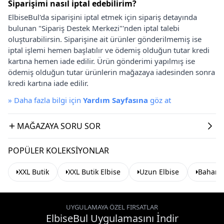
Siparişimi nasıl iptal edebilirim?
ElbiseBul'da siparişini iptal etmek için sipariş detayında
bulunan "Sipariş Destek Merkezi"'nden iptal talebi
oluşturabilirsin. Siparişine ait ürünler gönderilmemiş ise
iptal işlemi hemen başlatılır ve ödemiş olduğun tutar kredi
kartına hemen iade edilir. Ürün gönderimi yapılmış ise
ödemiş olduğun tutar ürünlerin mağazaya iadesinden sonra
kredi kartına iade edilir.
»
Daha fazla bilgi için
Yardım Sayfasına
göz at
MAĞAZAYA SORU SOR
POPÜLER KOLEKSIYONLAR
XXL Butik
XXL Butik Elbise
Uzun Elbise
Baharlı
UYGULAMAYA ÖZEL FIRSATLAR
ElbiseBul Uygulamasını İndir