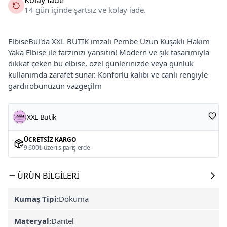
14 gün içinde şartsız ve kolay iade.
ElbiseBul'da XXL BUTİK imzalı Pembe Uzun Kuşaklı Hakim
Yaka Elbise ile tarzınızı yansıtın! Modern ve şık tasarımıyla
dikkat çeken bu elbise, özel günlerinizde veya günlük
kullanımda zarafet sunar. Konforlu kalıbı ve canlı rengiyle
gardırobunuzun vazgeçilm
XXL Butik
ÜCRETSIZ KARGO
9.600₺ üzeri siparişlerde
ÜRÜN BILGILERI
Kumaş Tipi:
Dokuma
Materyal:
Dantel