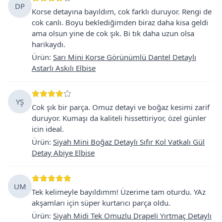
DP
Korse detayına bayıldım, cok farklı duruyor. Rengi de
cok canlı. Boyu beklediğimden biraz daha kisa geldi
ama olsun yine de cok şık. Bi tık daha uzun olsa
harikaydı.
Ürün
:
Sarı Mini Korse Görünümlü Dantel Detaylı
Astarlı Askılı Elbise
YŞ
Cok şık bir parça. Omuz detayi ve boğaz kesimi zarif
duruyor. Kumaşı da kaliteli hissettiriyor, özel günler
icin ideal.
Ürün
:
Siyah Mini Boğaz Detaylı Sıfır Kol Vatkalı Gül
Detay Abiye Elbise
UM
Tek kelimeyle bayıldımm! Üzerime tam oturdu. YAz
akşamları için süper kurtarıcı parça oldu.
Ürün
:
Siyah Midi Tek Omuzlu Drapeli Yırtmaç Detaylı