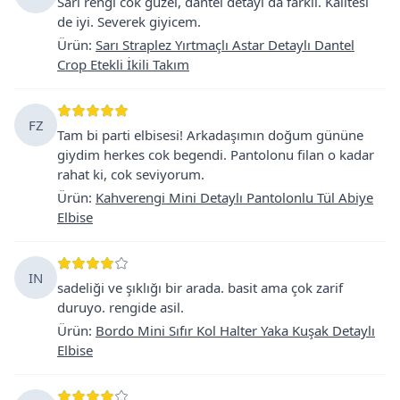
Sari rengi cok guzel, dantel detayi da farkli. Kalitesi
de iyi. Severek giyicem.
Ürün
:
Sarı Straplez Yırtmaçlı Astar Detaylı Dantel
Crop Etekli İkili Takım
FZ
Tam bi parti elbisesi! Arkadaşımın doğum gününe
giydim herkes cok begendi. Pantolonu filan o kadar
rahat ki, cok seviyorum.
Ürün
:
Kahverengi Mini Detaylı Pantolonlu Tül Abiye
Elbise
IN
sadeliği ve şıklığı bir arada. basit ama çok zarif
duruyo. rengide asil.
Ürün
:
Bordo Mini Sıfır Kol Halter Yaka Kuşak Detaylı
Elbise