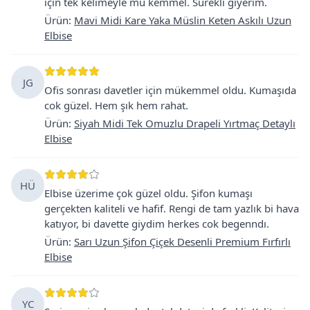
için tek kelimeyle mü kemmel. Sürekli giyerim.
Ürün
:
Mavi Midi Kare Yaka Müslin Keten Askılı Uzun
Elbise
JG
Ofis sonrası davetler için mükemmel oldu. Kumaşıda
cok güzel. Hem şık hem rahat.
Ürün
:
Siyah Midi Tek Omuzlu Drapeli Yırtmaç Detaylı
Elbise
HÜ
Elbise üzerime çok güzel oldu. Şifon kumaşı
gerçekten kaliteli ve hafif. Rengi de tam yazlık bi hava
katıyor, bi davette giydim herkes cok begenndı.
Ürün
:
Sarı Uzun Şifon Çiçek Desenli Premium Fırfırlı
Elbise
YC