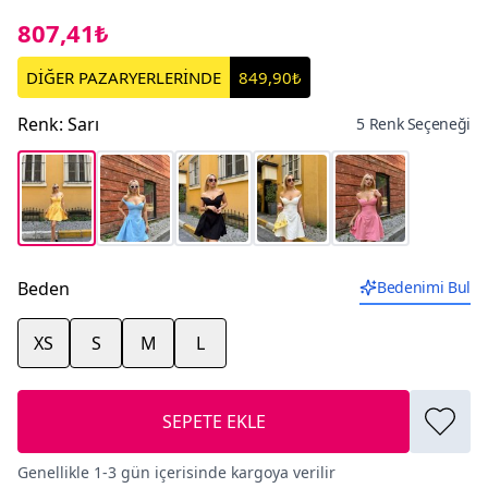
807,41₺
DİĞER PAZARYERLERİNDE
849,90₺
Renk
:
Sarı
5 Renk Seçeneği
Beden
Bedenimi Bul
XS
S
M
L
SEPETE EKLE
Genellikle 1-3 gün içerisinde kargoya verilir