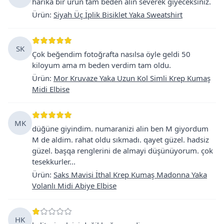
harika bir ürün tam beden alın severek giyeceksiniz.
Ürün
:
Siyah Üç İplik Bisiklet Yaka Sweatshirt
SK
Çok beğendim fotoğrafta nasılsa öyle geldi 50
kiloyum ama m beden verdim tam oldu.
Ürün
:
Mor Kruvaze Yaka Uzun Kol Simli Krep Kumaş
Midi Elbise
MK
düğüne giyindim. numaranizi alin ben M giyordum
M de aldim. rahat oldu sıkmadı. qayet güzel. hadsiz
güzel. başqa renglerini de almayi düşünüyorum. çok
tesekkurler...
Ürün
:
Saks Mavisi İthal Krep Kumaş Madonna Yaka
Volanlı Midi Abiye Elbise
HK