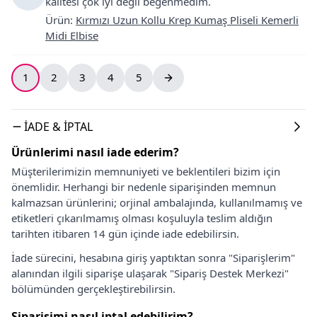
kalitesi çok iyi değil beğenmedim.
Ürün
:
Kırmızı Uzun Kollu Krep Kumaş Pliseli Kemerli
Midi Elbise
1
2
3
4
5
İADE & İPTAL
Ürünlerimi nasıl iade ederim?
Müşterilerimizin memnuniyeti ve beklentileri bizim için
önemlidir. Herhangi bir nedenle siparişinden memnun
kalmazsan ürünlerini; orjinal ambalajında, kullanılmamış ve
etiketleri çıkarılmamış olması koşuluyla teslim aldığın
tarihten itibaren 14 gün içinde iade edebilirsin.
İade sürecini, hesabına giriş yaptıktan sonra "Siparişlerim"
alanından ilgili siparişe ulaşarak "Sipariş Destek Merkezi"
bölümünden gerçekleştirebilirsin.
Siparişimi nasıl iptal edebilirim?