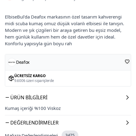
ElbiseBul'da Deafox markasının özel tasarım kahverengi
midi scuba kumaş omuz düşük volanlı elbisesi ile tanışın.
Modern ve şık çizgileri bir araya getiren bu eşsiz model,
hem günlük kullanım hem de özel davetler için ideal.
Konforlu yapısıyla gün boyu rah
Deafox
ÜCRETSIZ KARGO
9.600₺ üzeri siparişlerde
ÜRÜN BILGILERI
Kumaş içeriği %100 Viskoz
DEĞERLENDIRMELER
Mağaza Değerlendirmeleri
3475