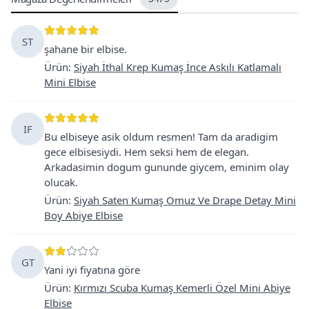
ST
şahane bir elbise.
Ürün
:
Siyah İthal Krep Kumaş İnce Askılı Katlamalı
Mini Elbise
IF
Bu elbiseye asik oldum resmen! Tam da aradigim
gece elbisesiydi. Hem seksi hem de elegan.
Arkadasimin dogum gununde giycem, eminim olay
olucak.
Ürün
:
Siyah Saten Kumaş Omuz Ve Drape Detay Mini
Boy Abiye Elbise
GT
Yani iyi fiyatına göre
Ürün
:
Kırmızı Scuba Kumaş Kemerli Özel Mini Abiye
Elbise