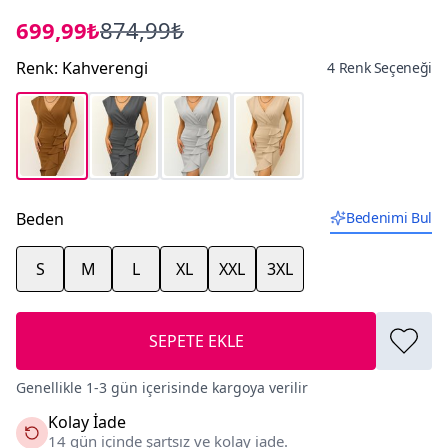
699,99₺
874,99₺
Renk
:
Kahverengi
4 Renk Seçeneği
Beden
Bedenimi Bul
S
M
L
XL
XXL
3XL
SEPETE EKLE
Genellikle 1-3 gün içerisinde kargoya verilir
Kolay İade
14 gün içinde şartsız ve kolay iade.