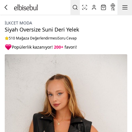
TR
İLKCET MODA
Siyah Oversize Suni Deri Yelek
510 Mağaza Değerlendirmesi
Soru Cevap
Popülerlik kazanıyor!
200+
favori!