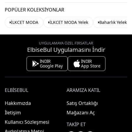
POPÜLER KOLEKSIYONLAR
İLKCET MODA
İLKCET MODA Yelek
Baharlık Yelek
UYGULAMAYA ÖZEL FIRSATLAR
ElbiseBul Uygulamasını İndir
İNDİR
İNDİR
Google Play
App Store
ELBISEBUL
ARAMIZA KATIL
Hakkımızda
Satış Ortaklığı
İletişim
Mağazanı Aç
Kullanıcı Sözleşmesi
TAKIP ET
Aydınlatma Metni