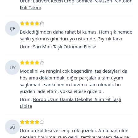
Ürün
:
Lacivert Keten Crop Gömlek Palazzon Pantolon
İkili Takım
ÇF
Beklediğimden daha rahat bi kumas. Hem şık hemde
sanki yokmus gibi duruyo üstümde. Giy cık tarzı.
Ürün
:
Sarı Mini Taşlı Ottoman Elbise
ÜY
Modelini ve rengini cok begendim, taş detaylari da
hos ama dolabımdaki diğer parçalarla tam uyum
saglamadi. sanki benim tarzima tam olmadi. bu
yuzden iade ettim, yoksa elbise guzeldi.
Ürün
:
Bordo Uzun Damla Dekolteli Slim Fit Taşlı
Elbise
SÜ
Ürünün kalitesi ve rengi cok güzeldi. Ama pantolon
paçaları boyuma uzun geldi, terziye versem de yine