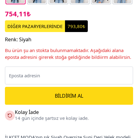
754,11₺
DİĞER PAZARYERLERİNDE
793,80₺
Renk
:
Siyah
Bu ürün şu an stokta bulunmamaktadır. Aşağıdaki alana
eposta adresini girerek stoğa geldiğinde bildiirm alabilirsin.
BILDIRIM AL
Kolay İade
14 gün içinde şartsız ve kolay iade.
İLKCET MODA'nın şık Siyah Oversize Suni Deri Yelek modeli